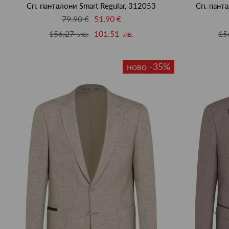
Сп. панталони Smart Regular, 312053
Сп. пант
79.90 €
51.90 €
156.27 лв.
101.51 лв.
15
ново -35%