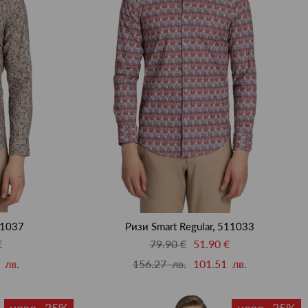
11037
Ризи Smart Regular, 511033
€
79.90 €
51.90 €
 лв.
156.27 лв.
101.51 лв.
ново -35%
ново -35%