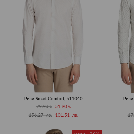
Ризи Smart Comfort, 511040
Ризи
79.90 €
51.90 €
156.27 лв.
101.51 лв.
17
ново -36%