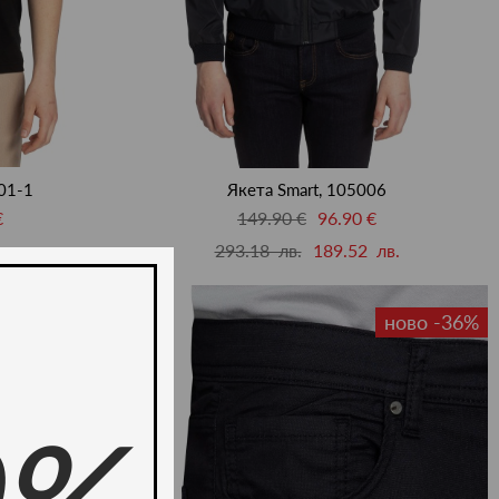
01-1
Якета Smart, 105006
€
149.90 €
96.90 €
лв.
293.18 лв.
189.52 лв.
ново -35%
ново -36%