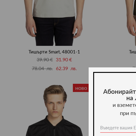
Тишърти Smart, 48001-1
Тиш
39.90 €
31.90 €
78.04 лв.
62.39 лв.
7
ново -35%
Абонирайт
на
и вземет
при п