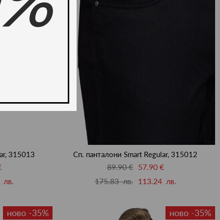
0%
ar, 315013
Сп. панталони Smart Regular, 315012
€
89.90 €
57.90 €
 лв.
175.83 лв.
113.24 лв.
ново -35%
ново -35%