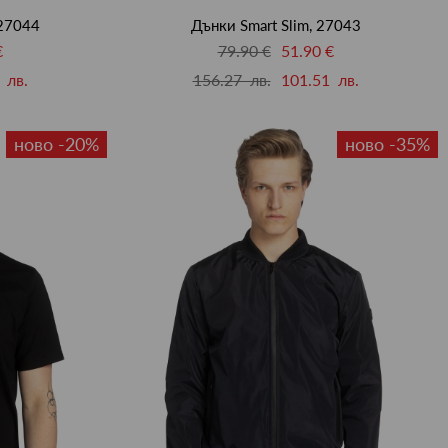
 27044
Дънки Smart Slim, 27043
€
79.90 €
51.90 €
 лв.
156.27 лв.
101.51 лв.
ново -20%
ново -35%