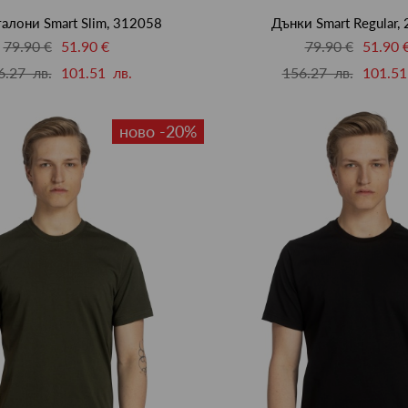
талони Smart Slim, 312058
Дънки Smart Regular,
79.90 €
51.90 €
79.90 €
51.90 
6.27 лв.
101.51 лв.
156.27 лв.
101.51
ново -20%