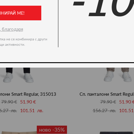
-1
ОНИРАЙ МЕ!
, благодаря
пка не се комбинира с други
щи активности.
алони Smart Regular, 315013
Сп. панталони Smart Regul
79.90 €
51.90 €
79.90 €
51.90 
6.27 лв.
101.51 лв.
156.27 лв.
101.51
ново -35%