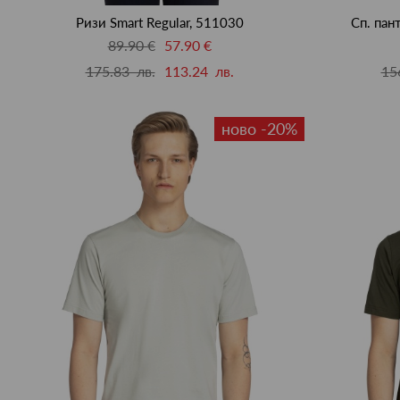
Ризи Smart Regular, 511030
Сп. пан
89.90 €
57.90 €
175.83 лв.
113.24 лв.
15
ново -20%