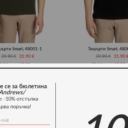
ърти Smart, 48001-1
Тишърти Smart, 480
39.90 €
31.90 €
39.90 €
31.90 
8.04 лв.
62.39 лв.
78.04 лв.
62.39 
ново -35%
е се за бюлетина
Andrews/
е -10% отстъпка
ърва поръчка!