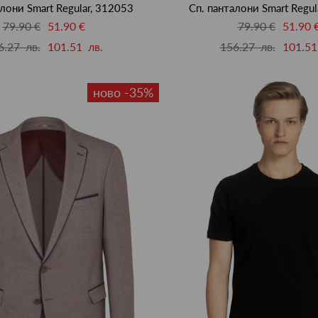
алони Smart Regular, 312053
Сп. панталони Smart Regul
79.90 €
51.90 €
79.90 €
51.90 
6.27 лв.
101.51 лв.
156.27 лв.
101.51
ново -35%