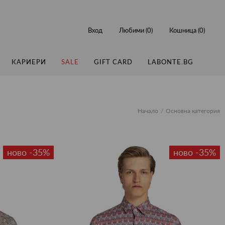
Вход
Любими (
0
)
Кошница (
0
)
КАРИЕРИ
SALE
GIFT CARD
LABONTE.BG
Начало
Основна категория
ново -35%
ново -35%