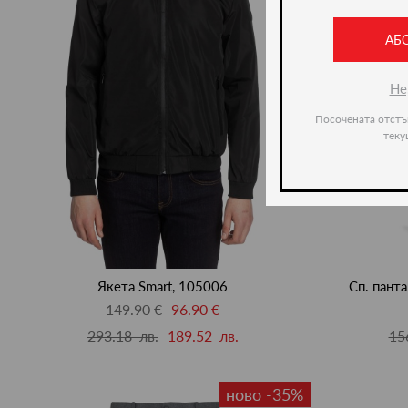
АБ
Не
Посочената отстъ
теку
Якета Smart, 105006
Сп. пант
149.90 €
96.90 €
293.18 лв.
189.52 лв.
15
ново -35%