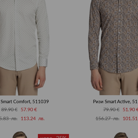
 Smart Comfort, 511039
Ризи Smart Active, 5
89.90 €
57.90 €
79.90 €
51.90 
5.83 лв.
113.24 лв.
156.27 лв.
101.51
ново -35%