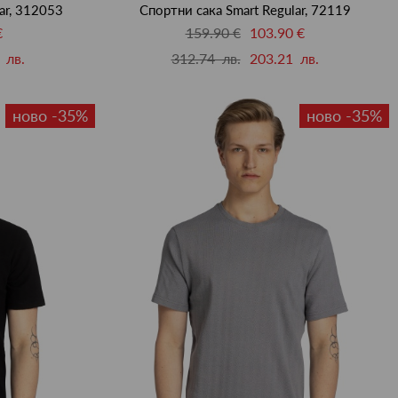
ar, 312053
Спортни сака Smart Regular, 72119
€
159.90 €
103.90 €
 лв.
312.74 лв.
203.21 лв.
ново -35%
ново -35%