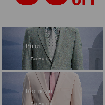
Категории
Ризи
Пазарувай сега
Костюми
Пазарувай сега