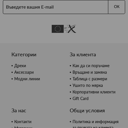
ОК
Категории
За клиента
Дрехи
Как да си поръчаме
Аксесоари
Връщане и замяна
Модни линии
Таблица с размери
Ушито по мярка
Корпоративни клиенти
Gift Card
За нас
Общи условия
Контакти
Политика и информация
за правата на клиента