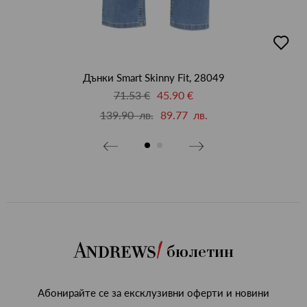
бави
добав
в
бими
люби
Дънки Smart Skinny Fit, 28049
71.53 €
45.90 €
139.90 лв.
89.77 лв.
бюлетин
Абонирайте се за ексклузивни оферти и новини