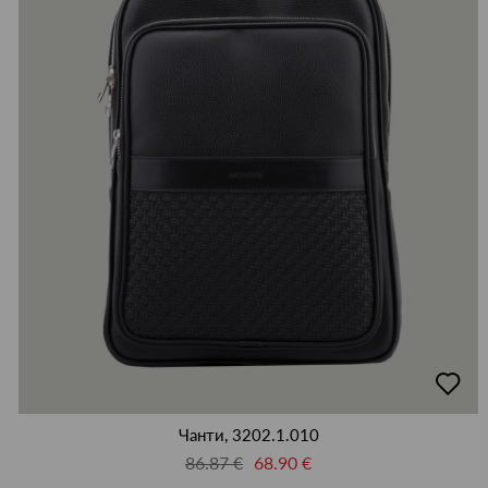
добав
в
люби
Чанти, 3202.1.010
86.87 €
68.90 €