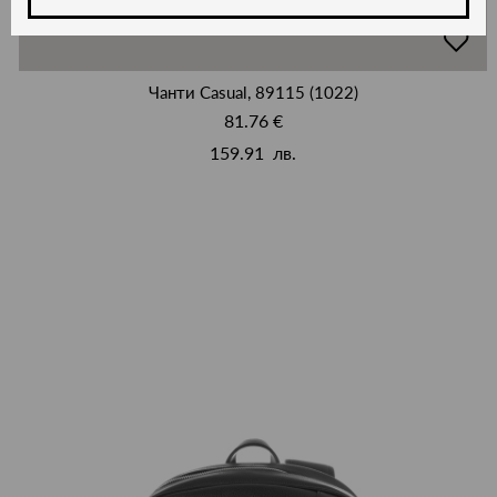
добав
в
люби
Чанти Casual, 89115 (1022)
81.76 €
159.91 лв.