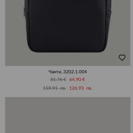
добав
в
люби
Чанти, 3202.1.004
81.76 €
64.90 €
159.91 лв.
126.93 лв.