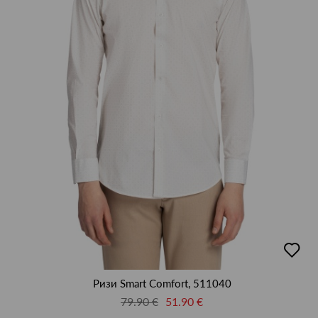
50
52
54
56
58
60
62
64
L
M
S
XL
XXL
XXXL
XXXXL
М
добав
в
люби
Ризи Smart Comfort, 511040
79.90 €
51.90 €