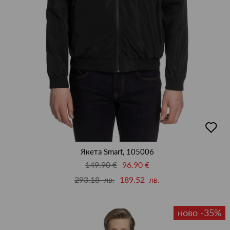
добав
в
люби
Якета Smart, 105006
149.90 €
96.90 €
293.18 лв.
189.52 лв.
ново -35%