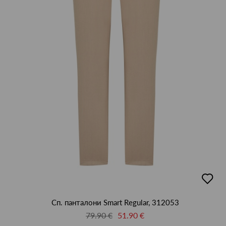
добав
в
люби
Сп. панталони Smart Regular, 312053
79.90 €
51.90 €