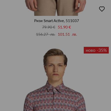
добав
в
люби
Ризи Smart Active, 511037
79.90 €
51.90 €
156.27 лв.
101.51 лв.
ново -35%