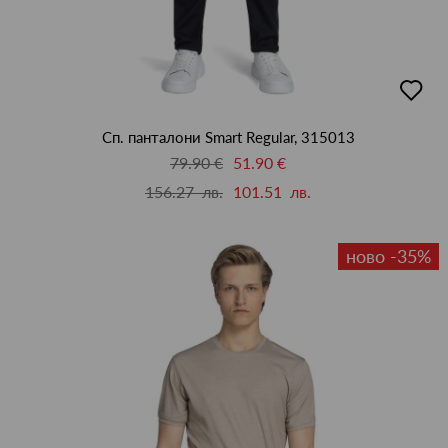
добав
в
люби
Сп. панталони Smart Regular, 315013
79.90 €
51.90 €
156.27 лв.
101.51 лв.
ново -35%