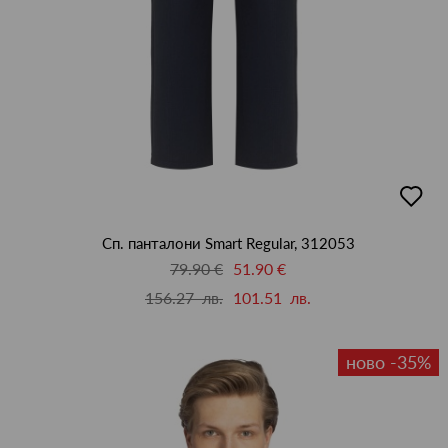
добав
в
люби
Сп. панталони Smart Regular, 312053
79.90 €
51.90 €
156.27 лв.
101.51 лв.
ново -35%