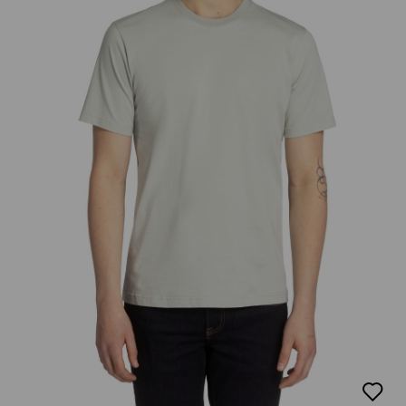
добав
в