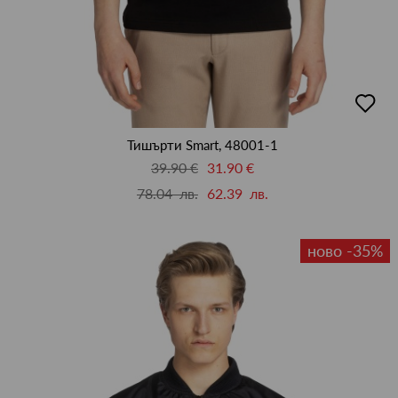
добав
в
люби
Тишърти Smart, 48001-1
39.90 €
31.90 €
78.04 лв.
62.39 лв.
ново -35%