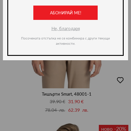
АБОНИРАЙ МЕ!
Не, благодаря
Посочената отстъпка не се комбинира с други текущи
активности.
добав
в
люби
Тишърти Smart, 48001-1
39.90 €
31.90 €
78.04 лв.
62.39 лв.
ново -20%