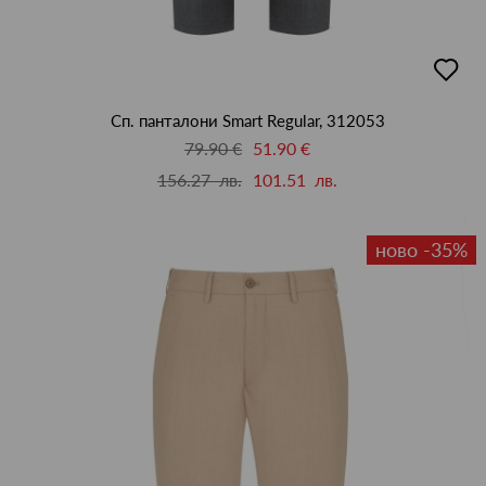
добав
в
люби
Сп. панталони Smart Regular, 312053
79.90 €
51.90 €
156.27 лв.
101.51 лв.
ново -35%