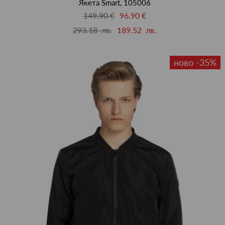
Якета Smart, 105006
149.90 €
96.90 €
293.18 лв.
189.52 лв.
ново -35%