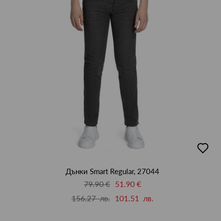
добав
в
люби
Дънки Smart Regular, 27044
79.90 €
51.90 €
156.27 лв.
101.51 лв.