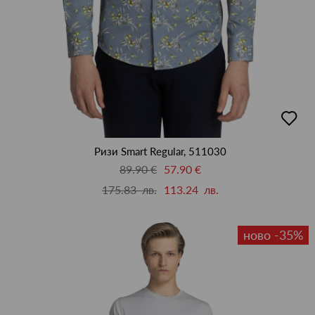
добав
в
люби
Ризи Smart Regular, 511030
89.90 €
57.90 €
175.83 лв.
113.24 лв.
ново -35%