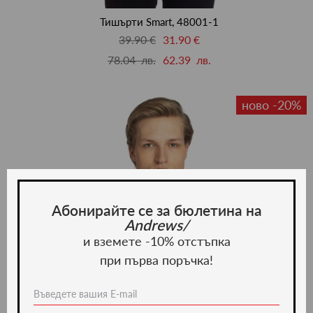
люби
Тишърти Smart, 48001-1
39.90 €
31.90 €
78.04 лв.
62.39 лв.
ново -20%
Абонирайте се за бюлетина на
Andrews/
и вземете -10% отстъпка
при първа поръчка!