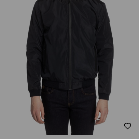
добав
в
люби