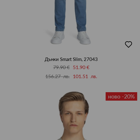
добав
в
люби
Дънки Smart Slim, 27043
79.90 €
51.90 €
156.27 лв.
101.51 лв.
ново -20%