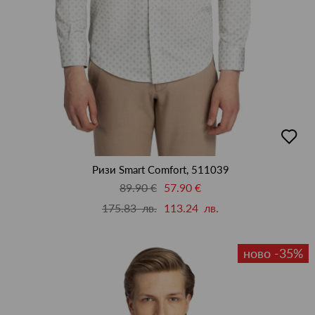
добав
в
люби
Ризи Smart Comfort, 511039
89.90 €
57.90 €
175.83 лв.
113.24 лв.
ново -35%