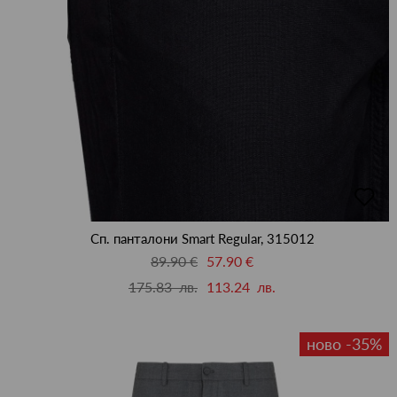
добав
в
люби
Сп. панталони Smart Regular, 315012
89.90 €
57.90 €
175.83 лв.
113.24 лв.
ново -35%