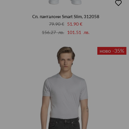
в
люби
Сп. панталони Smart Slim, 312058
79.90 €
51.90 €
156.27 лв.
101.51 лв.
ново -35%