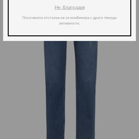
Не, благодаря
Посочената отстъпка не се комбинира с други текущи
активности.