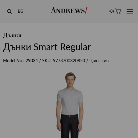
Andrews
BG
(
0
)
Дънки
Дънки Smart Regular
Model No.:
29034
/ SKU:
9773700320850
/ Цвят:
син