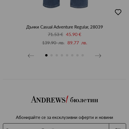
бави
добав
в
бими
люби
Дънки Casual Adventure Regular, 28039
71.53 €
45.90 €
139.90 лв.
89.77 лв.
бюлетин
Абонирайте се за ексклузивни оферти и новини