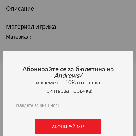
Описание
Материал и грижа
Материал:
Абонирайте се за бюлетина на
Andrews/
и вземете -10% отстъпка
Ние препоръчваме
при първа поръчка!
-36%
АБОНИРАЙ МЕ!