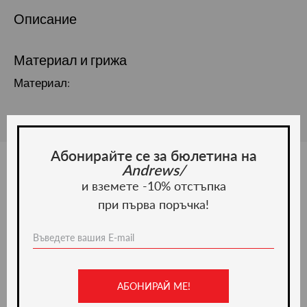
Описание
Материал и грижа
Материал:
Абонирайте се за бюлетина на
Andrews/
и вземете -10% отстъпка
Ние препоръчваме
при първа поръчка!
-50%
АБОНИРАЙ МЕ!