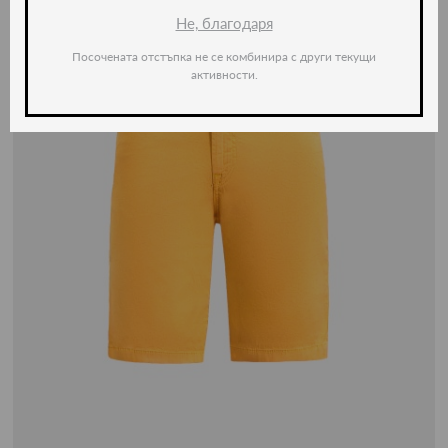
Не, благодаря
Посочената отстъпка не се комбинира с други текущи
активности.