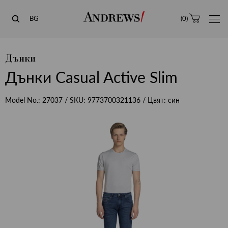
Andrews
BG
(
0
)
Дънки
Дънки Casual Active Slim
Model No.:
27037
/ SKU:
9773700321136
/ Цвят:
син