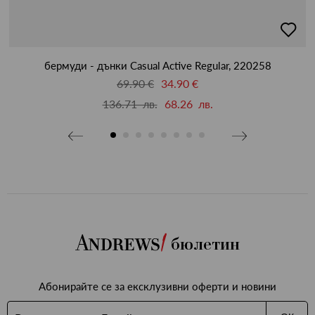
бави
добав
в
бими
люби
бермуди - дънки Casual Active Regular, 220258
69.90 €
34.90 €
136.71 лв.
68.26 лв.
бюлетин
Абонирайте се за ексклузивни оферти и новини