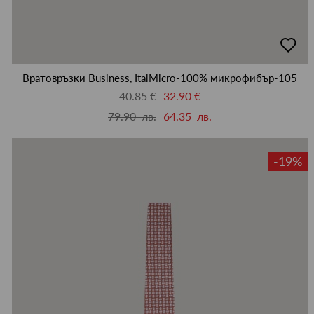
добав
в
люби
Вратовръзки Business, ItalMicro-100% микрофибър-105
40.85 €
32.90 €
79.90 лв.
64.35 лв.
-19%