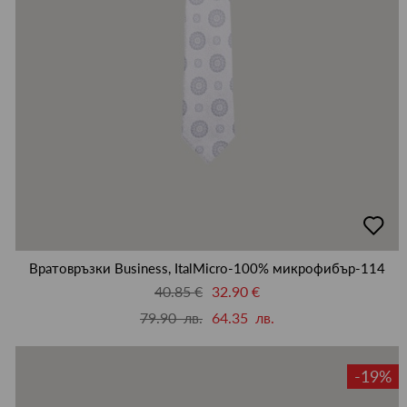
добав
в
люби
Вратовръзки Business, ItalMicro-100% микрофибър-114
40.85 €
32.90 €
79.90 лв.
64.35 лв.
-19%