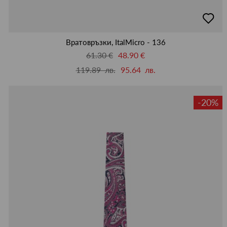
добав
в
люби
Вратовръзки, ItalMicro - 136
61.30 €
48.90 €
119.89 лв.
95.64 лв.
-20%