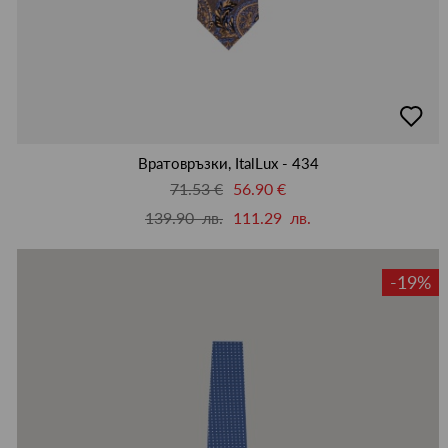
добав
в
люби
Вратовръзки, ItalLux - 434
71.53 €
56.90 €
139.90 лв.
111.29 лв.
-19%