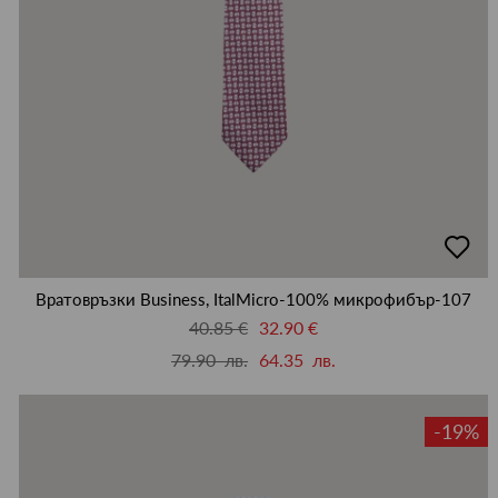
добав
в
люби
Вратовръзки Business, ItalMicro-100% микрофибър-107
40.85 €
32.90 €
79.90 лв.
64.35 лв.
-19%