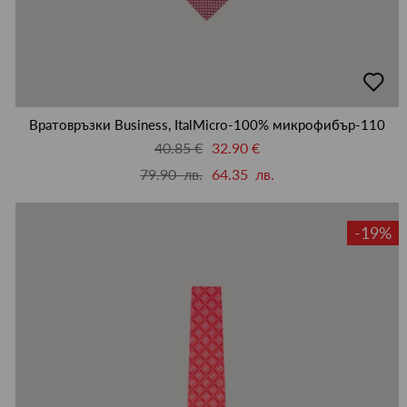
добав
в
люби
Вратовръзки Business, ItalMicro-100% микрофибър-110
40.85 €
32.90 €
79.90 лв.
64.35 лв.
-19%