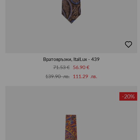
добав
в
люби
Вратовръзки, ItalLux - 439
71.53 €
56.90 €
139.90 лв.
111.29 лв.
-20%