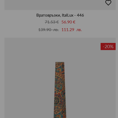
в
люби
Вратовръзки, ItalLux - 446
71.53 €
56.90 €
139.90 лв.
111.29 лв.
-20%