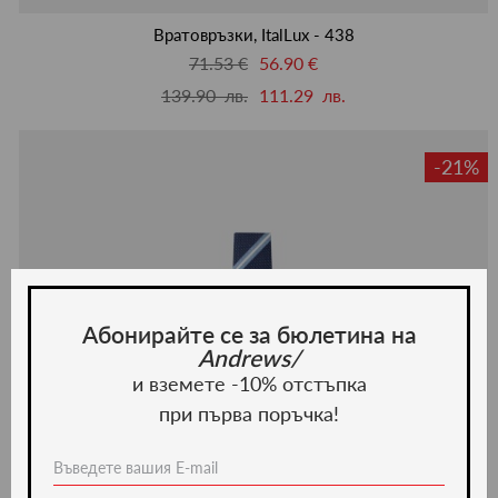
люби
Вратовръзки, ItalLux - 438
71.53 €
56.90 €
139.90 лв.
111.29 лв.
-21%
Абонирайте се за бюлетина на
Andrews/
и вземете -10% отстъпка
при първа поръчка!