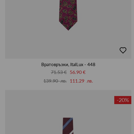
добав
в
люби
Вратовръзки, ItalLux - 448
71.53 €
56.90 €
139.90 лв.
111.29 лв.
-20%