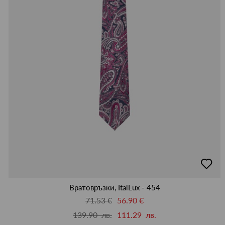
добав
в
люби
Вратовръзки, ItalLux - 454
71.53 €
56.90 €
139.90 лв.
111.29 лв.