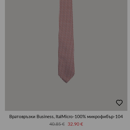
добав
в
люби
Вратовръзки Business, ItalMicro-100% микрофибър-104
40.85 €
32.90 €