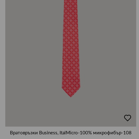
добав
в
люби
Вратовръзки Business, ItalMicro-100% микрофибър-108