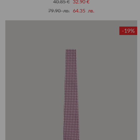
40.85 €
32.90 €
79.90 лв.
64.35 лв.
-19%