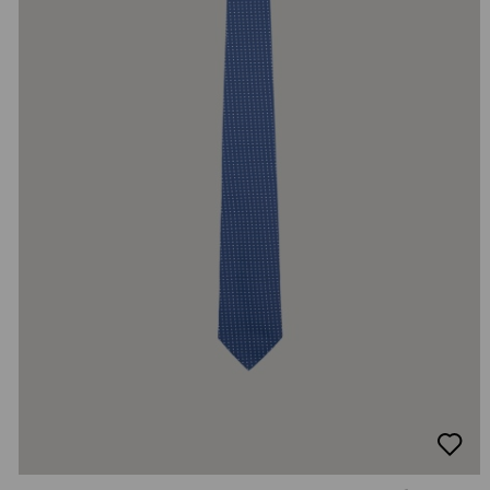
добав
в
люби