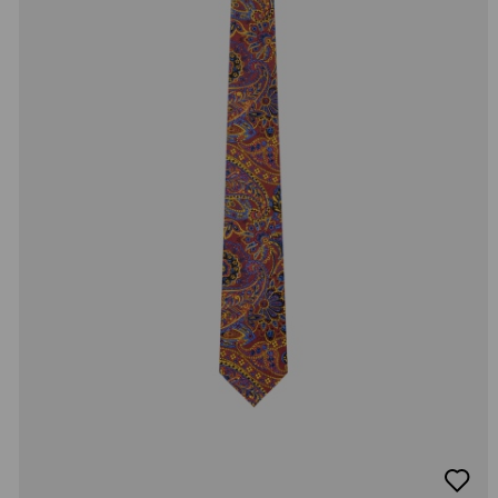
добав
в