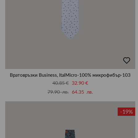
добав
в
люби
Вратовръзки Business, ItalMicro-100% микрофибър-103
40.85 €
32.90 €
79.90 лв.
64.35 лв.
-19%