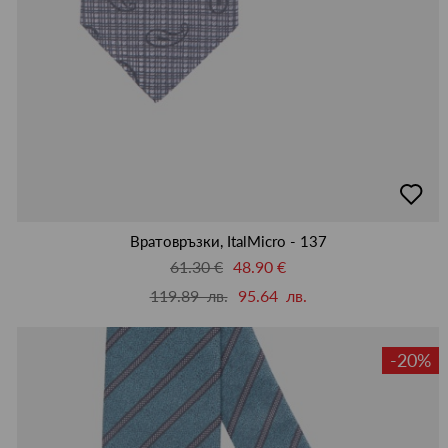
80
81
83
84
88
89
92
93
94
96
98
99
добав
в
люби
Вратовръзки, ItalMicro - 137
61.30 €
48.90 €
119.89 лв.
95.64 лв.
-20%