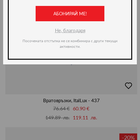
АБОНИРАЙ МЕ!
Не, благодаря
Посочената отстъпка не се комбинира с други текущи
активности.
добав
в
люби
Вратовръзки, ItalLux - 437
76.64 €
60.90 €
149.89 лв.
119.11 лв.
-20%