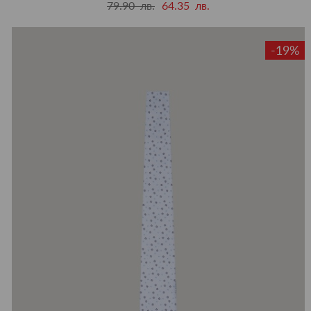
79.90 лв.
64.35 лв.
-19%