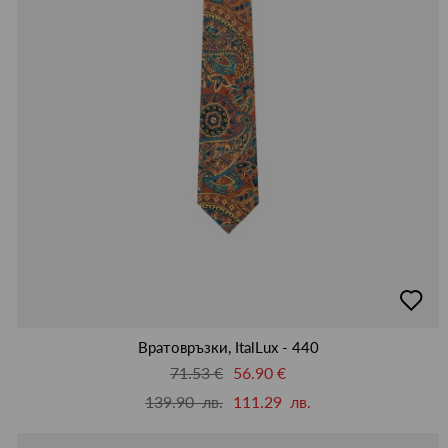
добав
в
люби
Вратовръзки, ItalLux - 440
71.53 €
56.90 €
139.90 лв.
111.29 лв.