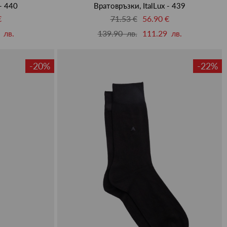
 - 440
Вратовръзки, ItalLux - 439
€
71.53 €
56.90 €
 лв.
139.90 лв.
111.29 лв.
-20%
-22%