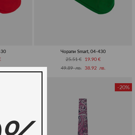
430
Чорапи Smart, 04-430
€
25.51 €
19.90 €
лв.
49.89 лв.
38.92 лв.
-22%
-20%