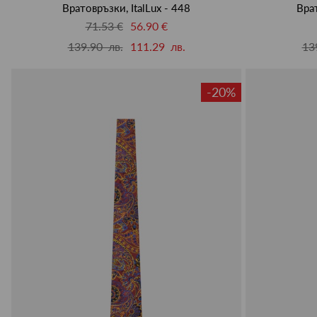
Вратовръзки, ItalLux - 448
Врат
71.53 €
56.90 €
139.90 лв.
111.29 лв.
13
-20%