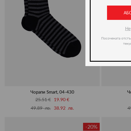
АБ
Не
Посочената отстъ
теку
Чорапи Smart, 04-430
Ч
25.51 €
19.90 €
49.89 лв.
38.92 лв.
4
-20%