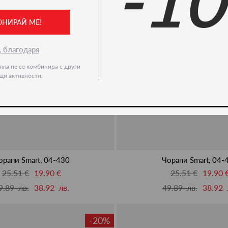
-1
ОНИРАЙ МЕ!
, благодаря
пка не се комбинира с други
щи активности.
орапи Smart, 04-430
Чорапи Smart, 04-
25.51 €
19.90 €
25.51 €
19.90 
9.89 лв.
38.92 лв.
49.89 лв.
38.92 
-20%