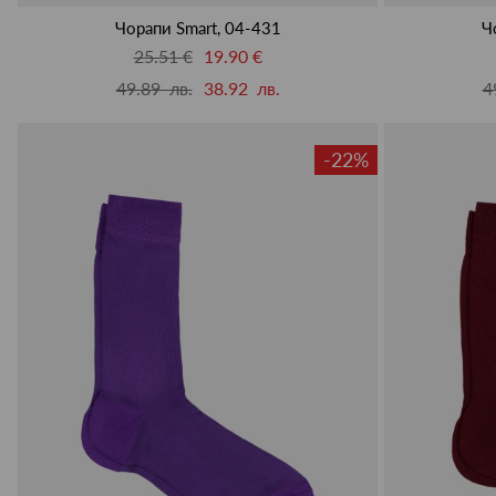
Чорапи Smart, 04-431
Ч
25.51 €
19.90 €
49.89 лв.
38.92 лв.
4
-22%