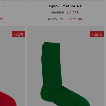
431
Чорапи Smart, 04-431
€
25.51 €
19.90 €
лв.
49.89 лв.
38.92 лв.
-22%
-22%