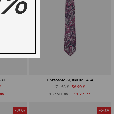
0%
430
Вратовръзки, ItalLux - 454
€
71.53 €
56.90 €
лв.
139.90 лв.
111.29 лв.
-20%
-20%