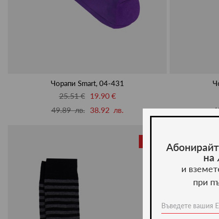
Чорапи Smart, 04-431
Ч
25.51 €
19.90 €
49.89 лв.
38.92 лв.
4
-22%
Абонирайт
на
и вземет
при п