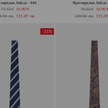
овръзки, ItalLux - 446
Вратовръзки, ItalLux
71.53 €
56.90 €
71.53 €
56.90 
9.90 лв.
111.29 лв.
139.90 лв.
111.29
-21%