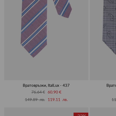
Вратовръзки, ItalLux - 437
Врато
76.64 €
60.90 €
149.89 лв.
119.11 лв.
11
-22%