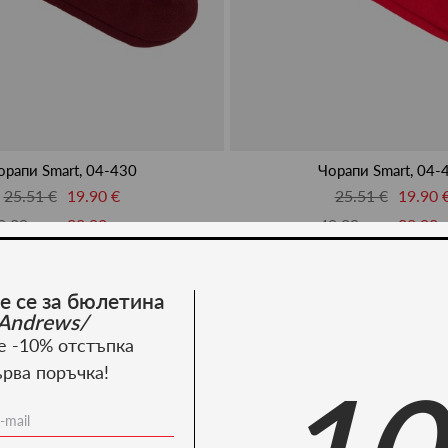
орапи Smart, 04-430
Чорапи Smart, 04-
25.51 €
19.90 €
25.51 €
19.90 
9.89 лв.
38.92 лв.
49.89 лв.
38.92 
-22%
е се за бюлетина
Andrews/
е -10% отстъпка
ърва поръчка!