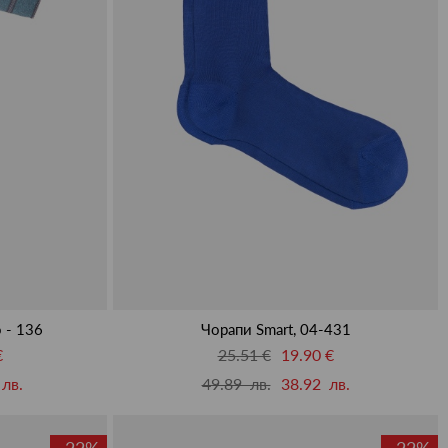
o - 136
Чорапи Smart, 04-431
€
25.51 €
19.90 €
лв.
49.89 лв.
38.92 лв.
-22%
-22%