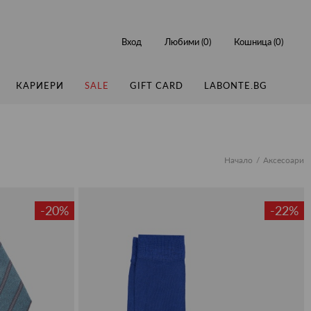
Вход
Любими (
0
)
Кошница (
0
)
КАРИЕРИ
SALE
GIFT CARD
LABONTE.BG
Начало
Аксесоари
-20%
-22%