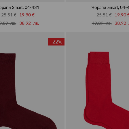
орапи Smart, 04-431
Чорапи Smart, 04-
25.51 €
19.90 €
25.51 €
19.90 
9.89 лв.
38.92 лв.
49.89 лв.
38.92 
-22%