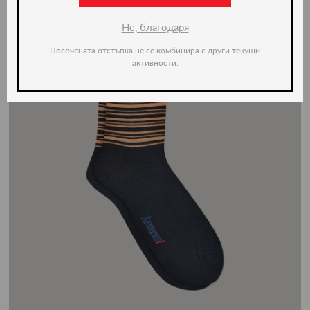
Не, благодаря
Посочената отстъпка не се комбинира с други текущи
активности.