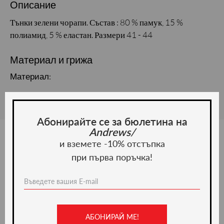
Описание
Тънки зелени чорапи. Състав : 80 % памук, 15 %
полиамид, 5 % еластан. Размери 41 - 44
Материал и грижа
Материал:
Абонирайте се за бюлетина на
Andrews/
и вземете -10% отстъпка
при първа поръчка!
Ние препоръчваме
АБОНИРАЙ МЕ!