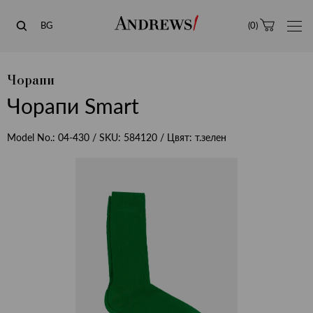
Andrews
BG
(
0
)
Чорапи
Чорапи Smart
Model No.:
04-430
/ SKU:
584120
/ Цвят:
т.зелен