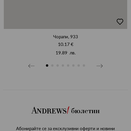
бави
добав
в
бими
люби
Чорапи, 933
10.17 €
19.89 лв.
бюлетин
Абонирайте се за ексклузивни оферти и новини