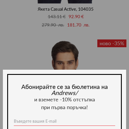
люби
Якета Casual Active, 104035
143.11 €
92.90 €
279.90 лв.
181.70 лв.
ново -35%
Абонирайте се за бюлетина на
Andrews/
и вземете -10% отстъпка
при първа поръчка!