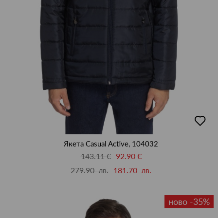
добав
в
люби
Якета Casual Active, 104032
143.11 €
92.90 €
279.90 лв.
181.70 лв.
ново -35%