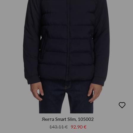
добав
в
люби
Якета Smart Slim, 105002
143.11 €
92.90 €