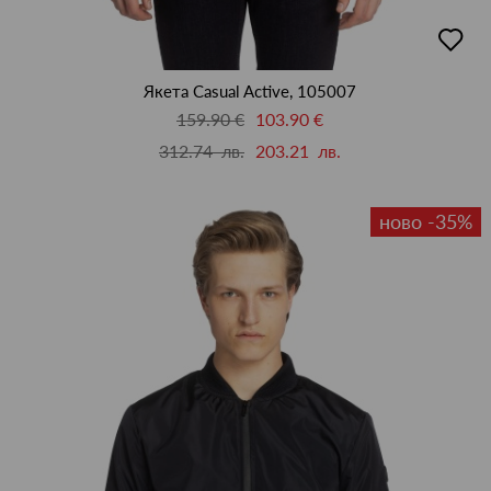
добав
в
люби
Якета Casual Active, 105007
159.90 €
103.90 €
312.74 лв.
203.21 лв.
ново -35%