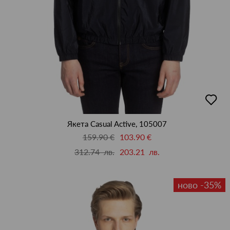
добав
в
люби
Якета Casual Active, 105007
159.90 €
103.90 €
312.74 лв.
203.21 лв.
ново -35%