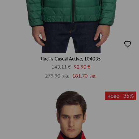
добав
в
люби
Якета Casual Active, 104035
143.11 €
92.90 €
279.90 лв.
181.70 лв.
ново -35%