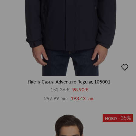
добав
в
люби
Якета Casual Adventure Regular, 105001
152.36 €
98.90 €
297.99 лв.
193.43 лв.
ново -35%