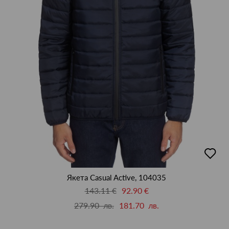
добав
в
люби
Якета Casual Active, 104035
143.11 €
92.90 €
279.90 лв.
181.70 лв.