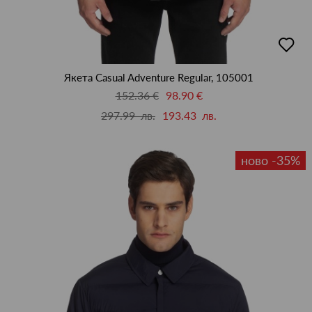
добав
в
люби
Якета Casual Adventure Regular, 105001
152.36 €
98.90 €
297.99 лв.
193.43 лв.
ново -35%