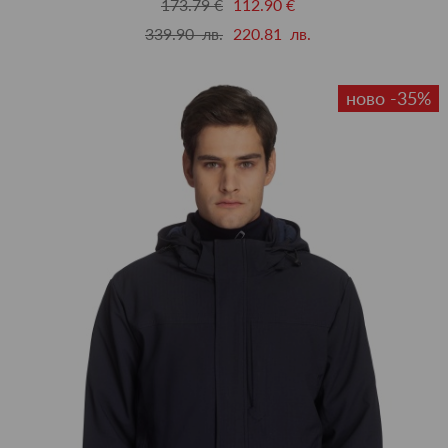
173.79 €
112.90 €
339.90 лв.
220.81 лв.
ново -35%