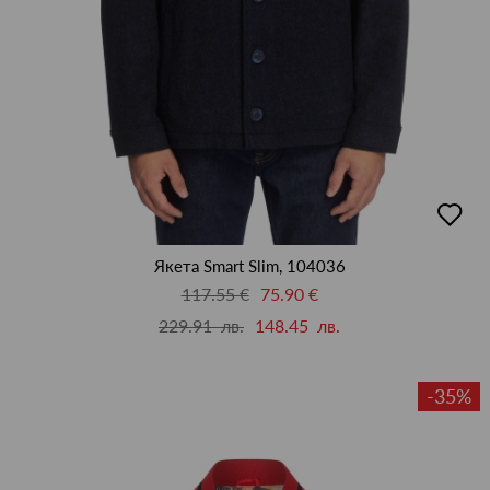
добав
в
люби
Якета Smart Slim, 104036
117.55 €
75.90 €
229.91 лв.
148.45 лв.
-35%