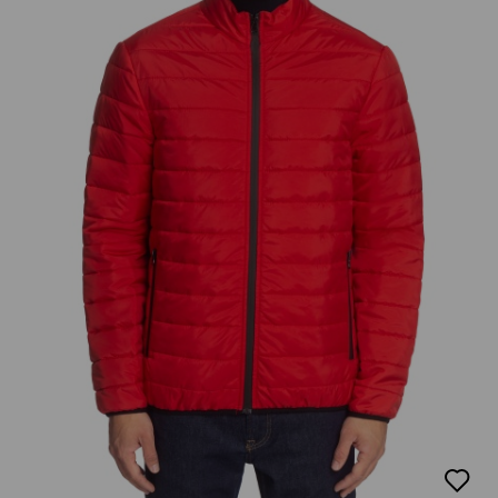
добав
в