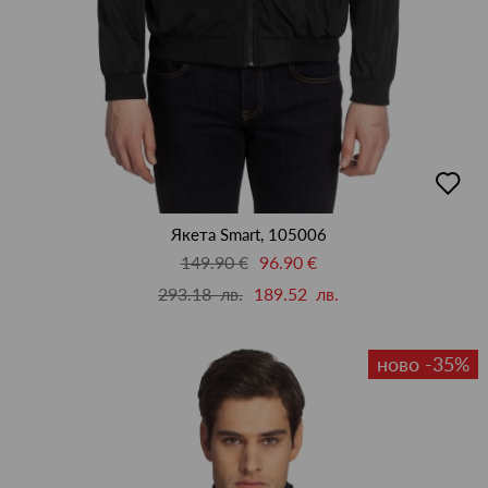
добав
в
люби
Якета Smart, 105006
149.90 €
96.90 €
293.18 лв.
189.52 лв.
ново -35%