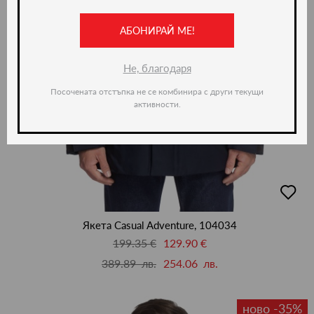
АБОНИРАЙ МЕ!
Не, благодаря
Посочената отстъпка не се комбинира с други текущи
активности.
добав
в
люби
Якета Casual Adventure, 104034
199.35 €
129.90 €
389.89 лв.
254.06 лв.
ново -35%