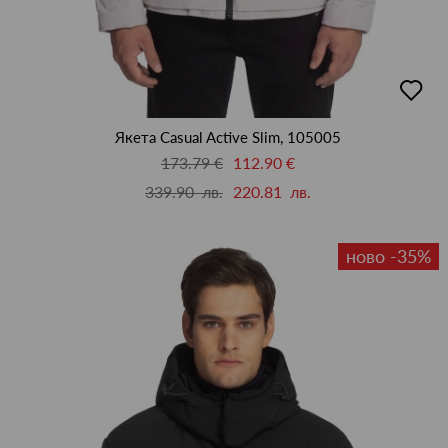
добав
в
люби
Якета Casual Active Slim, 105005
173.79 €
112.90 €
339.90 лв.
220.81 лв.
ново -35%