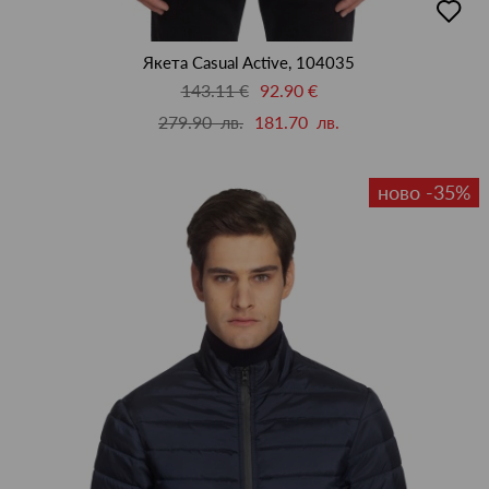
в
люби
Якета Casual Active, 104035
143.11 €
92.90 €
279.90 лв.
181.70 лв.
ново -35%