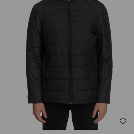
добав
в
люби