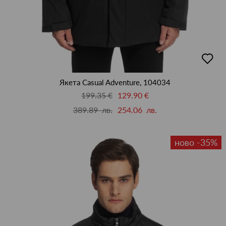
добав
в
люби
Якета Casual Adventure, 104034
199.35 €
129.90 €
389.89 лв.
254.06 лв.
ново -35%