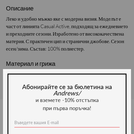
Описание
Леко и удобно мъжко яке с модерна визия. Моделът е
част от линията Casual Active, подходящ за ежедневието
и преходните сезони. Изработено от висококачествена
материя. С практичен цип и странични джобове. Сезон
есен/зима. Състав: 100% полиестер.
Материал и грижа
Материал: Полиестер
Абонирайте се за бюлетина на
Andrews/
и вземете -10% отстъпка
при първа поръчка!
Ние препоръчваме