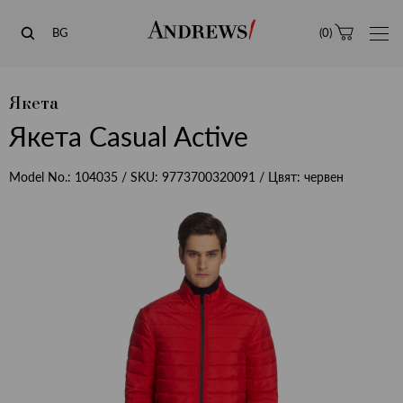
Andrews
BG
(
0
)
Якета
Якета Casual Active
Model No.:
104035
/ SKU:
9773700320091
/ Цвят:
червен