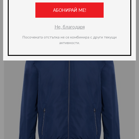
АБОНИРАЙ МЕ!
-50%
Не, благодаря
Посочената отстъпка не се комбинира с други текущи
активности.