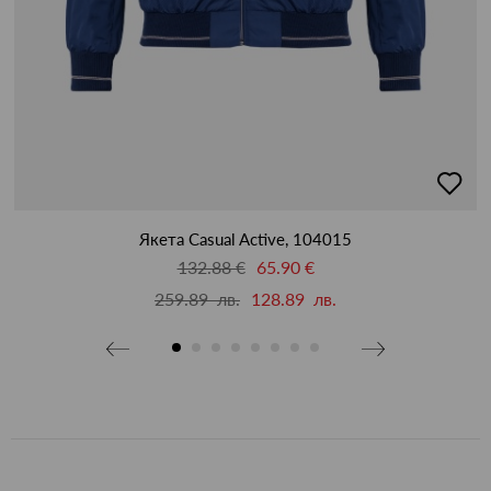
бави
добав
в
бими
люби
Якета Casual Active, 104015
132.88 €
65.90 €
259.89 лв.
128.89 лв.