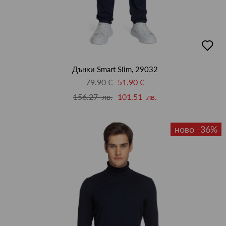
добав
в
люби
Дънки Smart Slim, 29032
79.90 €
51.90 €
156.27 лв.
101.51 лв.
ново -36%