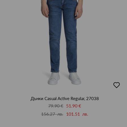
добав
в
люби
Дънки Casual Active Regular, 27038
79.90 €
51.90 €
156.27 лв.
101.51 лв.