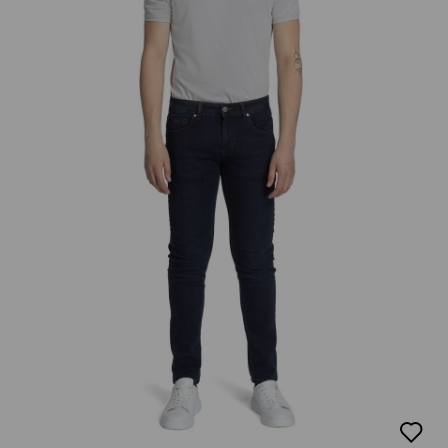
добав
в