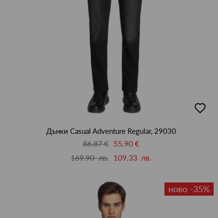
добав
в
люби
Дънки Casual Adventure Regular, 29030
86.87 €
55.90 €
169.90 лв.
109.33 лв.
ново -35%