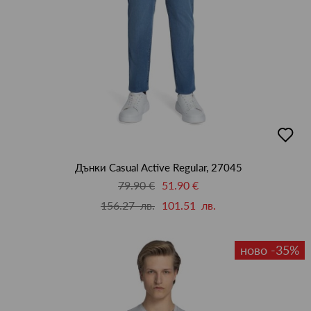
добав
в
люби
Дънки Casual Active Regular, 27045
79.90 €
51.90 €
156.27 лв.
101.51 лв.
ново -35%