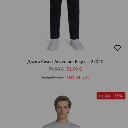
добав
в
люби
Дънки Casual Adventure Regular, 27040
79.90 €
51.90 €
156.27 лв.
101.51 лв.
ново -36%