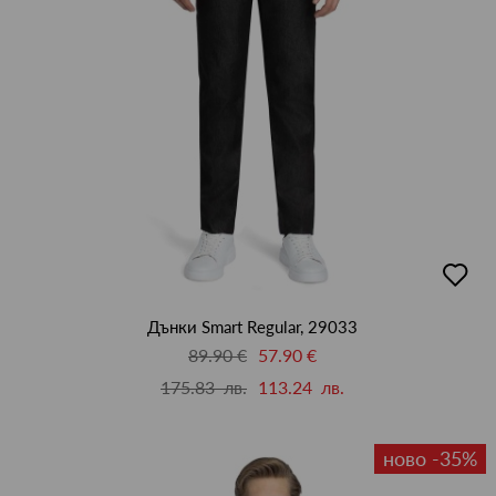
добав
в
люби
Дънки Smart Regular, 29033
89.90 €
57.90 €
175.83 лв.
113.24 лв.
ново -35%