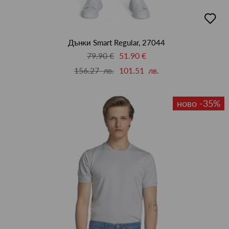
добав
в
люби
Дънки Smart Regular, 27044
79.90 €
51.90 €
156.27 лв.
101.51 лв.
ново -35%