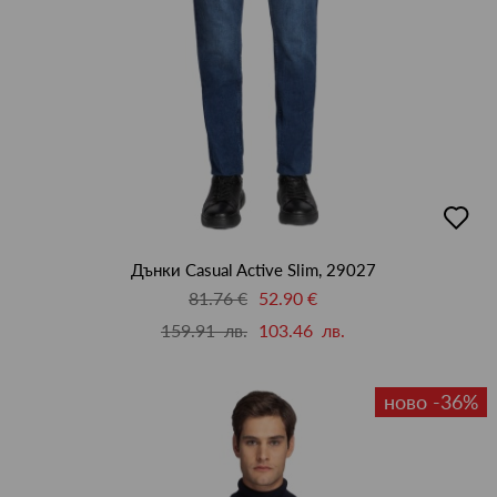
добав
в
люби
Дънки Casual Active Slim, 29027
81.76 €
52.90 €
159.91 лв.
103.46 лв.
ново -36%