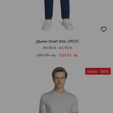
добав
в
люби
Дънки Smart Slim, 29035
99.90 €
64.90 €
195.39 лв.
126.93 лв.
ново -36%