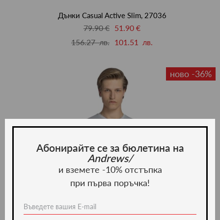
люби
Дънки Casual Active Slim, 27036
79.90 €
51.90 €
156.27 лв.
101.51 лв.
ново -36%
Абонирайте се за бюлетина на
Andrews/
и вземете -10% отстъпка
при първа поръчка!