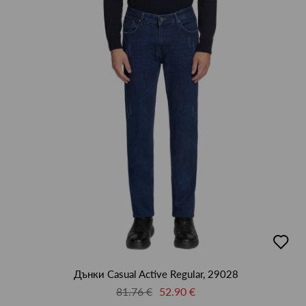
добав
в
люби
Дънки Casual Active Regular, 29028
81.76 €
52.90 €