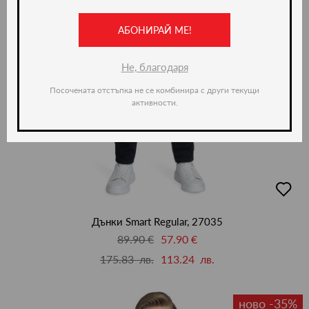
АБОНИРАЙ МЕ!
Не, благодаря
Посочената отстъпка не се комбинира с други текущи
активности.
добав
в
люби
Дънки Smart Regular, 27035
89.90 €
57.90 €
175.83 лв.
113.24 лв.
ново -35%