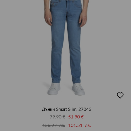
добав
в
люби
Дънки Smart Slim, 27043
79.90 €
51.90 €
156.27 лв.
101.51 лв.