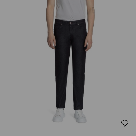
добав
в
люби