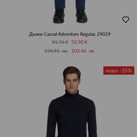
добав
в
люби
Дънки Casual Adventure Regular, 29029
81.76 €
52.90 €
159.91 лв.
103.46 лв.
ново -35%