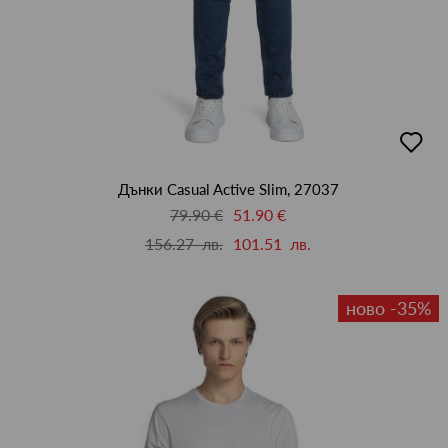
добав
в
люби
Дънки Casual Active Slim, 27037
79.90 €
51.90 €
156.27 лв.
101.51 лв.
ново -35%