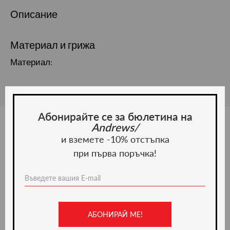
Описание
Материал и грижа
Материал:
Абонирайте се за бюлетина на
Andrews/
и вземете -10% отстъпка
Ние препоръчваме
при първа поръчка!
-50%
АБОНИРАЙ МЕ!