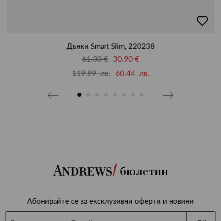
бави
добав
в
бими
люби
Дънки Smart Slim, 220238
61.30 €
30.90 €
119.89 лв.
60.44 лв.
бюлетин
Абонирайте се за ексклузивни оферти и новини