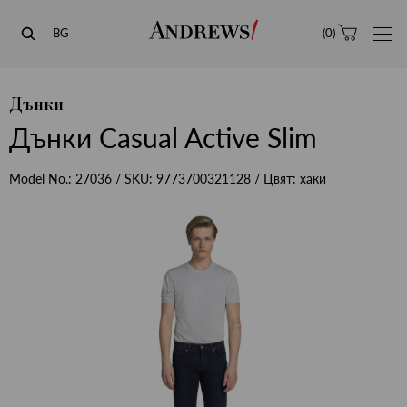
Andrews
BG
(
0
)
Дънки
Дънки Casual Active Slim
Model No.:
27036
/ SKU:
9773700321128
/ Цвят:
хаки