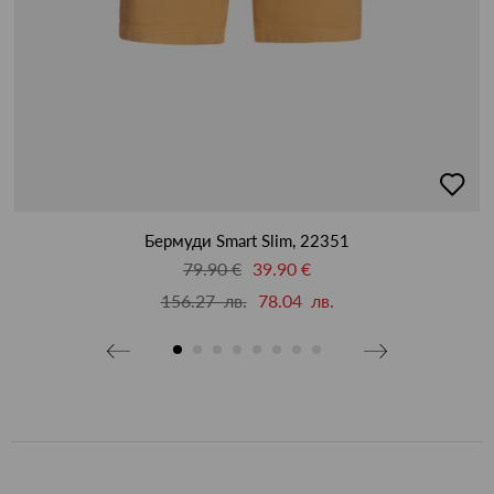
бави
добав
в
бими
люби
Бермуди Smart Slim, 22351
79.90 €
39.90 €
156.27 лв.
78.04 лв.