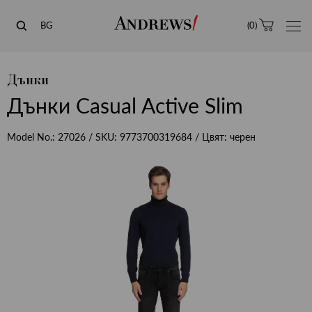
Andrews
BG
(
0
)
Дънки
Дънки Casual Active Slim
Model No.:
27026
/ SKU:
9773700319684
/ Цвят:
черен