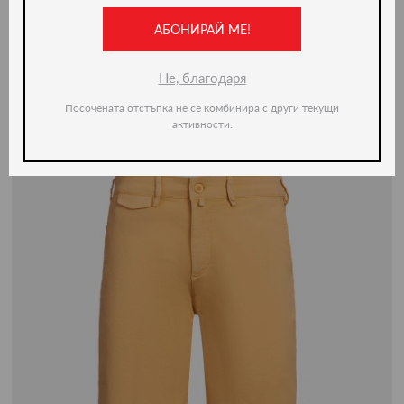
АБОНИРАЙ МЕ!
-50%
Не, благодаря
Посочената отстъпка не се комбинира с други текущи
активности.