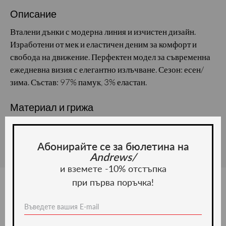
Описание
Вталени дънки с модерна линия и изчистен дизайн.
Изработени от мек и еластичен деним за комфорт и
свобода на движение. Перфектен модел за съвременна
ежедневна визия с елегантно излъчване. Сезон: есен/
зима. Състав: 97% памук, 3% еластан.
Материал и грижа
Материал:
Абонирайте се за бюлетина на
Andrews/
и вземете -10% отстъпка
при първа поръчка!
Ние препоръчваме