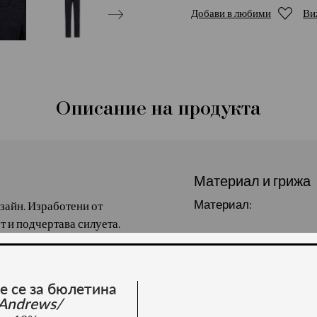
Добави в любими
Ви
Описание на продукта
Материал и грижа
Материал:
изайн. Изработени от
т и подчертава силуета.
. Сезон: есен/зима.
е се за бюлетина
Andrews/