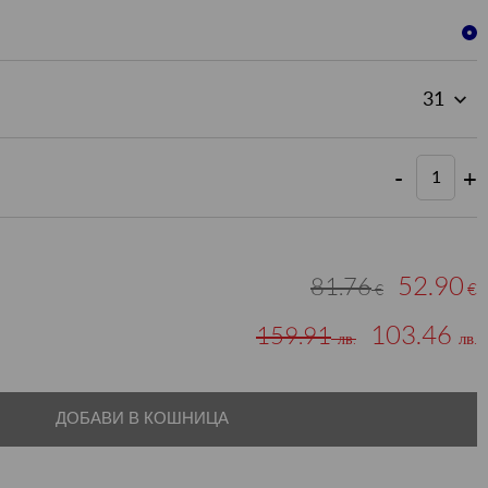
-
+
52.90
81.76
€
€
103.46
159.91
лв.
лв.
ДОБАВИ В КОШНИЦА