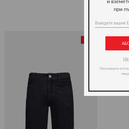
и вземет
при п
-50%
АБ
Не
Посочената отстъ
теку