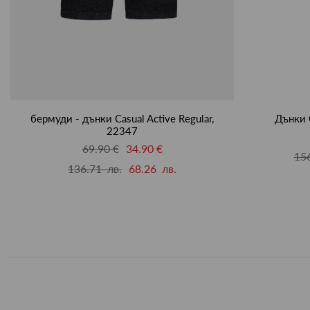
бермуди - дънки Casual Active Regular,
Дънки C
22347
69.90 €
34.90 €
156
136.71 лв.
68.26 лв.