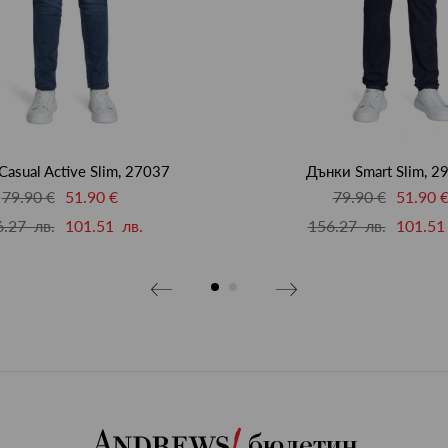
asual Active Slim, 27037
Дънки Smart Slim, 2
79.90 €
51.90 €
79.90 €
51.90 
.27 лв.
101.51 лв.
156.27 лв.
101.51
бюлетин