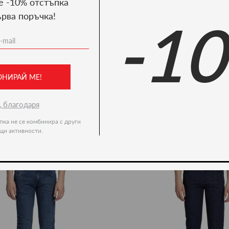
е -10% отстъпка
ърва поръчка!
-1
Ние препоръчваме
ново -35%
ОНИРАЙ МЕ!
, благодаря
пка не се комбинира с други
щи активности.