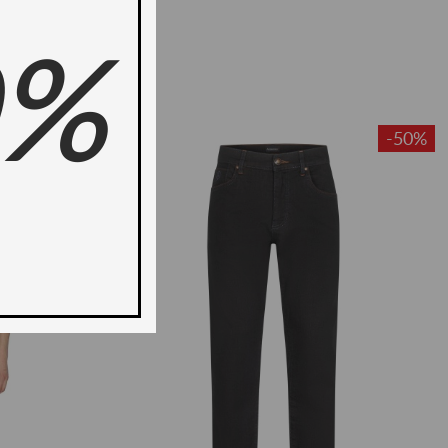
0%
ново -35%
-50%