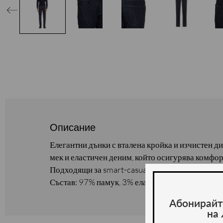
Описание
Елегантни дънки с вталена кройка и изчистен д
мек и еластичен деним, който осигурява комфор
Подходящи за smart-casual визия с модерен стил
Състав: 97% памук, 3% еластан.
Абонирайт
на