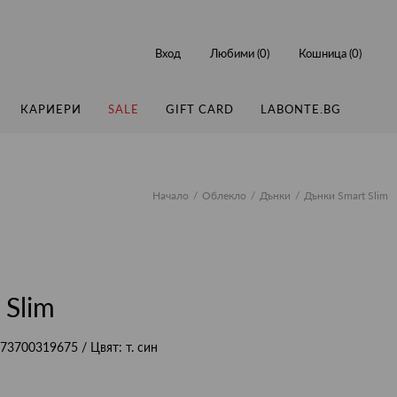
Вход
Любими (
0
)
Кошница (
0
)
КАРИЕРИ
SALE
GIFT CARD
LABONTE.BG
Начало
Облекло
Дънки
Дънки Smart Slim
 Slim
73700319675
/ Цвят:
т. син