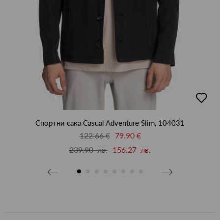
добав
бави
в
люби
бими
Спортни сака Casual Adventure Slim, 104031
122.66 €
79.90 €
239.90 лв.
156.27 лв.