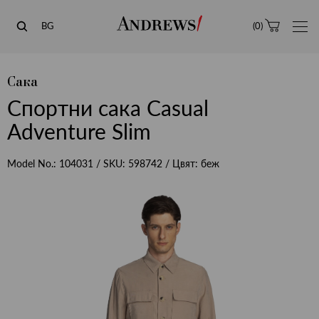
Andrews
BG
(
0
)
Сака
Спортни сака Casual
Adventure Slim
Model No.:
104031
/ SKU:
598742
/ Цвят:
беж