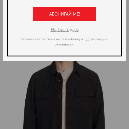
Ние препоръчваме
АБОНИРАЙ МЕ!
-35%
Не, благодаря
Посочената отстъпка не се комбинира с други текущи
активности.