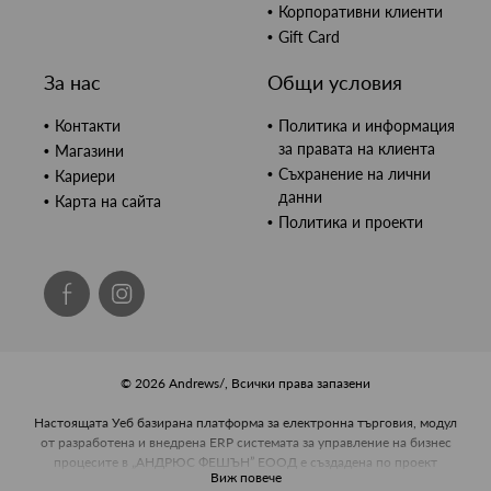
Корпоративни клиенти
Gift Card
За нас
Общи условия
Контакти
Политика и информация
за правата на клиента
Магазини
Съхранение на лични
Кариери
данни
Карта на сайта
Политика и проекти
© 2026 Andrews/, Всички права запазени
Настоящата Уеб базирана платформа за електронна търговия, модул
от разработена и внедрена ERP системата за управление на бизнес
процесите в „АНДРЮС ФЕШЪН” ЕООД е създадена по проект
Виж повече
BG16RFOP002-2.002-0443, Развитие на управленския капацитет и