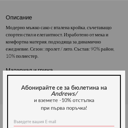
Описание
Модерно мъжко сако с вталена кройка, съчетаващо
спортен стил и елегантност. Изработено от мека и
комфортна материя, подходяща за динамично
ежедневие. Сезон : пролет / лято. Състав: 90% район,
10% полиестер.
Материал и грижа
Материал:
Абонирайте се за бюлетина на
Andrews/
и вземете -10% отстъпка
при първа поръчка!