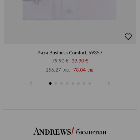
бави
добав
в
бими
люби
Ризи Business Comfort, 59357
79.90 €
39.90 €
156.27 лв.
78.04 лв.
бюлетин