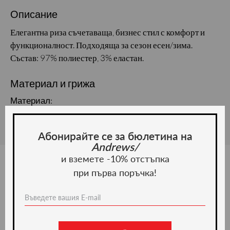
Описание
Елегантна риза съчетаваща, бизнес стил с комфорт и
функционалност. Подходяща за сезон есен/зима.
Състав: 97% полиестер, 3% еластан.
Материал и грижа
Материал:
Абонирайте се за бюлетина на
Andrews/
и вземете -10% отстъпка
при първа поръчка!
Ние препоръчваме
-50%