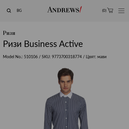
Andrews
BG
(
0
)
Ризи
Ризи Business Active
Model No.:
510106
/ SKU:
9773700318774
/ Цвят:
мави