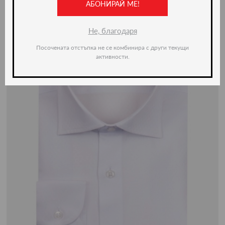
АБОНИРАЙ МЕ!
Не, благодаря
Посочената отстъпка не се комбинира с други текущи
активности.