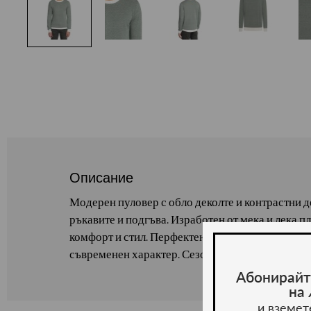
Описание
Модерен пуловер с обло деколте и контрастни де
ръкавите и подгъва. Изработен от мека и лека пл
комфорт и стил. Перфектен избор за ежедневна в
съвременен характер. Сезон: есен/зима. Състав
Абонирайт
на
и вземет