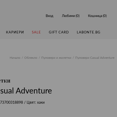
Вход
Любими (
0
)
Кошница (
0
)
КАРИЕРИ
SALE
GIFT CARD
LABONTE.BG
Начало
Облекло
Пуловери и жилетки
Пуловери Casual Adventure
етки
sual Adventure
73700318898
/ Цвят:
хаки