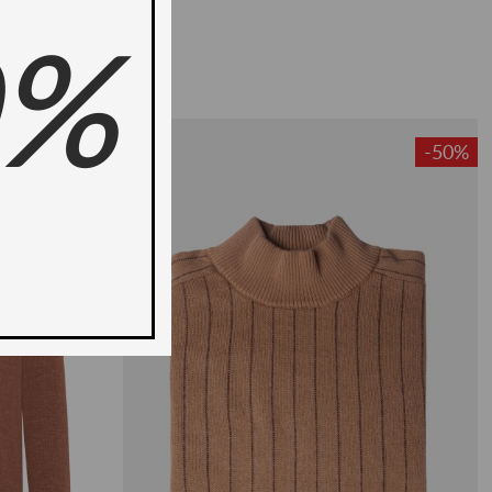
0%
ново -20%
-50%