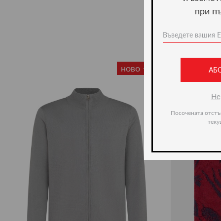
при п
ново -35%
АБ
Не
Посочената отстъ
теку