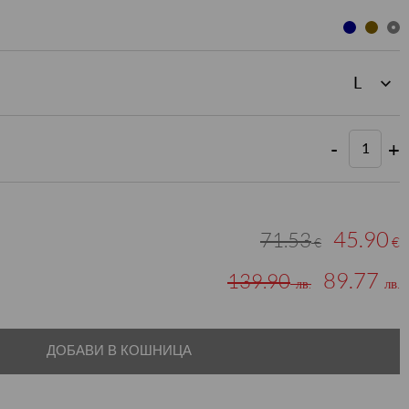
-
+
45.90
71.53
€
€
89.77
139.90
лв.
лв.
ДОБАВИ В КОШНИЦА