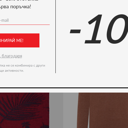
ърва поръчка!
-1
Ние препоръчваме
-51%
ОНИРАЙ МЕ!
, благодаря
пка не се комбинира с други
щи активности.