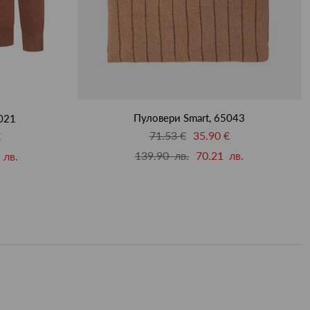
Пуловери Smart, 65043
021
71.53 €
35.90 €
€
139.90 лв.
70.21 лв.
 лв.