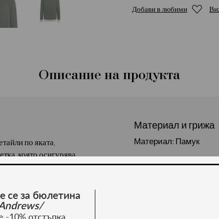
Добави в любими
Ви
Описание на продукта
Материал и грижа
Материал: Памук
тайли по яката,
етка, която осигурява
изия с елегантен и
: 50% памук, 50% акрил.
е се за бюлетина
Andrews/
е -10% отстъпка