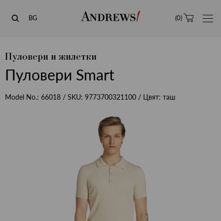
Andrews
BG
(
0
)
Пуловери и жилетки
Пуловери Smart
Model No.:
66018
/ SKU:
9773700321100
/ Цвят:
таш