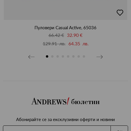
бави
добав
в
бими
люби
Пуловери Casual Active, 65036
66.42 €
32.90 €
129.91 лв.
64.35 лв.
бюлетин
Абонирайте се за ексклузивни оферти и новини