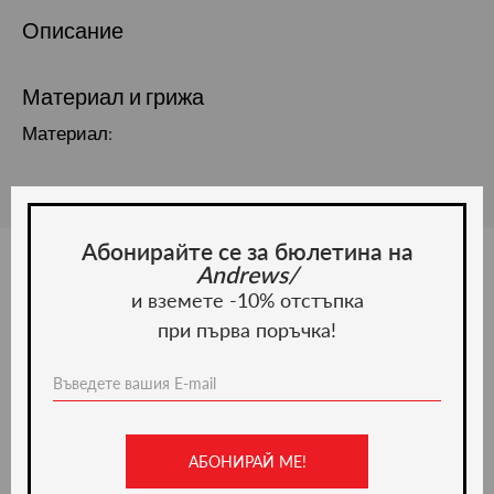
Описание
Материал и грижа
Материал:
Абонирайте се за бюлетина на
Andrews/
и вземете -10% отстъпка
Ние препоръчваме
при първа поръчка!
-50%
АБОНИРАЙ МЕ!