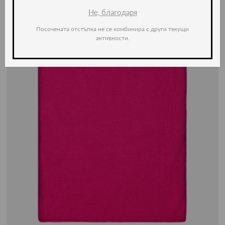
Не, благодаря
Посочената отстъпка не се комбинира с други текущи
активности.