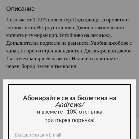
Описание
Леко яке от 100 % полиестер. Подходящо за пролетно-
летния сезон. Ветроустойчиво. Двойно закопчаване с
копчета и гумиран цип. Устойчиво на лек дъжд.
Допълнителна подплата на раменете. Удобни джобове с
капак, с горен и страничен достъп. Два вътрешни джоба.
Ластичен завършек на яката. Наличен в цветовете :
черен, бордо, зелен и тъмносин
Материал и грижа
Материал: Полиестер
Абонирайте се за бюлетина на
Andrews/
и вземете -10% отстъпка
при първа поръчка!