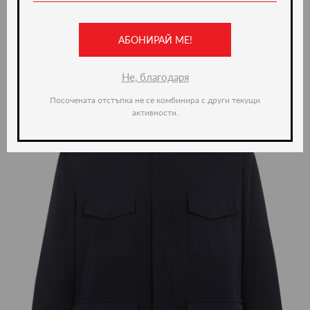
Ние препоръчваме
АБОНИРАЙ МЕ!
-35%
Не, благодаря
Посочената отстъпка не се комбинира с други текущи
активности.