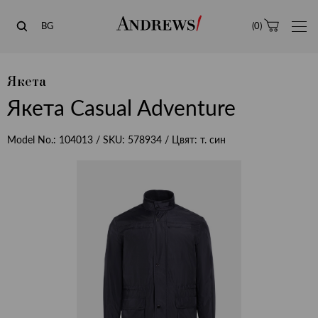
Andrews
BG
(
0
)
Якета
Якета Casual Adventure
Model No.:
104013
/ SKU:
578934
/ Цвят:
т. син