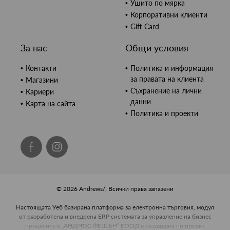
Ушито по мярка
Корпоративни клиенти
Gift Card
За нас
Общи условия
Контакти
Политика и информация
за правата на клиента
Магазини
Съхранение на лични
Кариери
данни
Карта на сайта
Политика и проекти
© 2026 Andrews/, Всички права запазени
Настоящата Уеб базирана платформа за електронна търговия, модул
от разработена и внедрена ERP системата за управление на бизнес
процесите в „АНДРЮС ФЕШЪН” ЕООД е създадена по проект