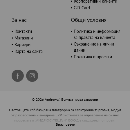
Корпоративни клиенти
Gift Card
За нас
Общи условия
Контакти
Политика и информация
за правата на клиента
Магазини
Съхранение на лични
Кариери
данни
Карта на сайта
Политика и проекти
© 2026 Andrews/, Всички права запазени
Настоящата Уеб базирана платформа за електронна търговия, модул
от разработена и внедрена ERP системата за управление на бизнес
процесите в „АНДРЮС ФЕШЪН” ЕООД е създадена по проект
Виж повече
BG16RFOP002-2.002-0443, Развитие на управленския капацитет и