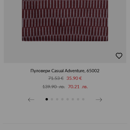
бави
добав
в
бими
люби
Пуловери Casual Adventure, 65002
71.53 €
35.90 €
139.90 лв.
70.21 лв.