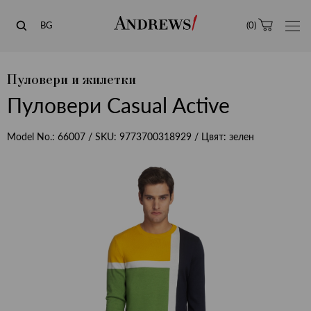
Andrews
BG
(
0
)
Пуловери и жилетки
Пуловери Casual Active
Model No.:
66007
/ SKU:
9773700318929
/ Цвят:
зелен