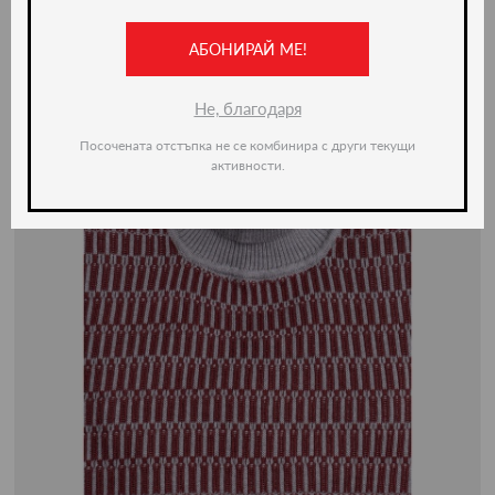
АБОНИРАЙ МЕ!
-50%
Не, благодаря
Посочената отстъпка не се комбинира с други текущи
активности.