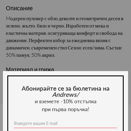
Описание
Mодерен пуловер с обло деколте и геометричен десен в
зелено, жълто, бяло и черно. Изработен от мека и
еластична материя, осигуряваща комфорт и свобода на
движение. Перфектен избор за ежедневна визия с
динамичен, съвременен стил Сезон: есен/зима. Състав:
50% памук, 50% акрил.
Материал и грижа
Материал: Памук
Абонирайте се за бюлетина на
Andrews/
и вземете -10% отстъпка
при първа поръчка!
Ние препоръчваме