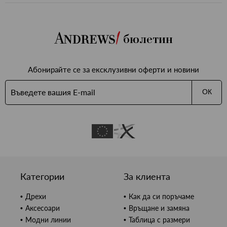
бюлетин
бави
Абонирайте се за ексклузивни оферти и новини
бими
ОК
Категории
За клиента
Дрехи
Как да си поръчаме
Аксесоари
Връщане и замяна
Модни линии
Таблица с размери