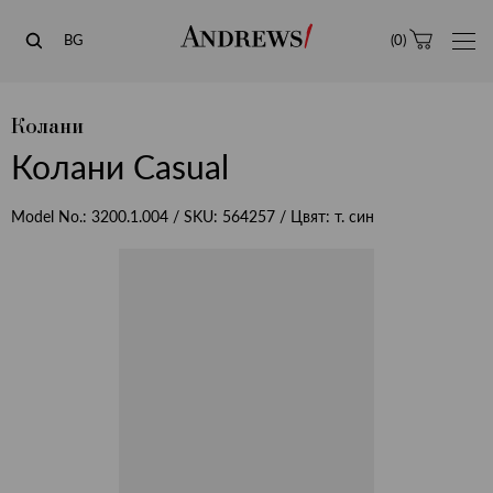
Andrews
BG
(
0
)
Колани
Колани Casual
Model No.:
3200.1.004
/ SKU:
564257
/ Цвят:
т. син