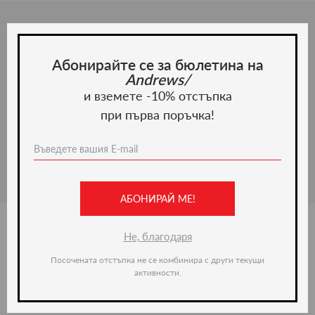
Описание
Абонирайте се за бюлетина на
Колан от 100% естествена кожа. Кежуал стил. Тъмносин
Andrews/
цвят
и вземете -10% отстъпка
при първа поръчка!
Материал и грижа
Материал:
АБОНИРАЙ МЕ!
Не, благодаря
Ние препоръчваме
Посочената отстъпка не се комбинира с други текущи
активности.