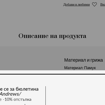
Добави в любими
Ви
Описание на продукта
Материал и грижа
Материал: Памук
е се за бюлетина
Andrews/
е -10% отстъпка