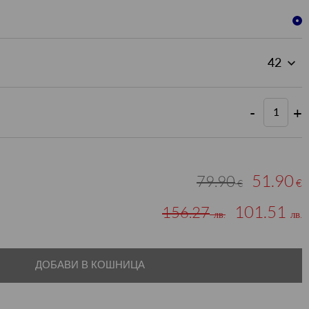
-
+
51.90
79.90
€
€
101.51
156.27
лв.
лв.
ДОБАВИ В КОШНИЦА