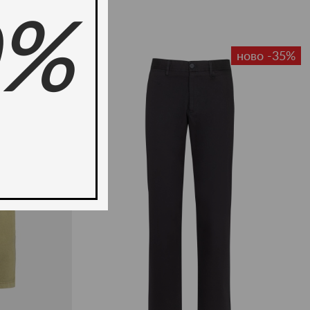
0%
-49%
ново -35%