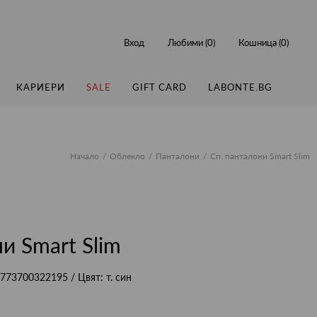
Вход
Любими (
0
)
Кошница (
0
)
КАРИЕРИ
SALE
GIFT CARD
LABONTE.BG
Начало
Облекло
Панталони
Сп. панталони Smart Slim
и Smart Slim
773700322195
/ Цвят:
т. син