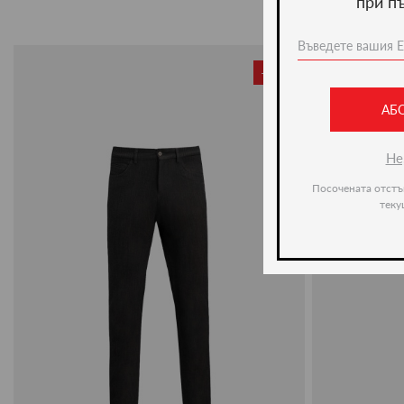
при п
-50%
АБ
Не
Посочената отстъ
теку