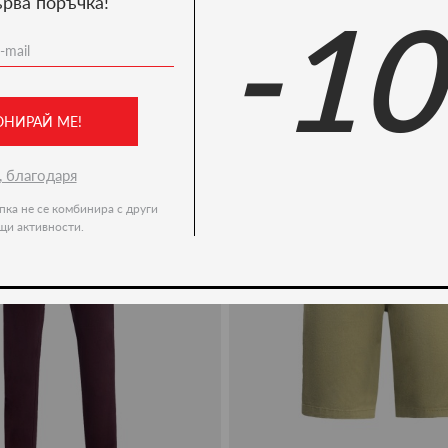
ърва поръчка!
-1
Ние препоръчваме
-49%
ОНИРАЙ МЕ!
, благодаря
пка не се комбинира с други
щи активности.