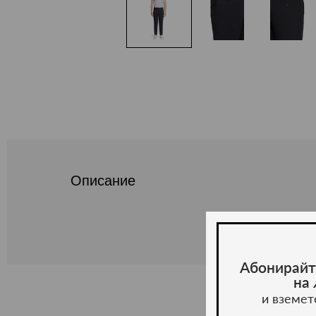
Описание
Абонирайт
на
и вземет