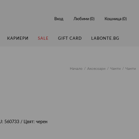
Вход
Любими (
0
)
Кошница (
0
)
КАРИЕРИ
SALE
GIFT CARD
LABONTE.BG
Начало
Аксесоари
Чанти
Чанти
U:
560733
/ Цвят:
черен