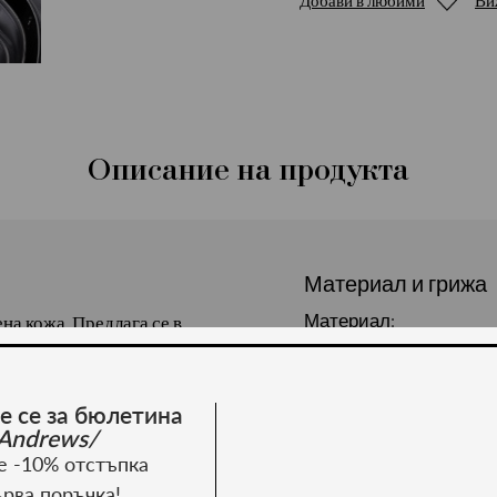
Добави в любими
Ви
Описание на продукта
Материал и грижа
Материал:
на кожа. Предлага се в
е се за бюлетина
Andrews/
е -10% отстъпка
ърва поръчка!