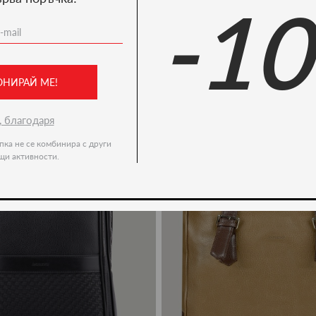
-1
Ние препоръчваме
-21%
ОНИРАЙ МЕ!
, благодаря
пка не се комбинира с други
щи активности.