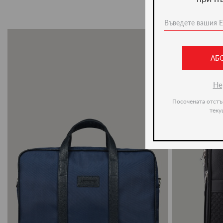
АБ
Не
Посочената отстъ
теку