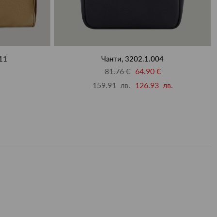
11
Чанти, 3202.1.004
81.76 €
64.90 €
159.91 лв.
126.93 лв.