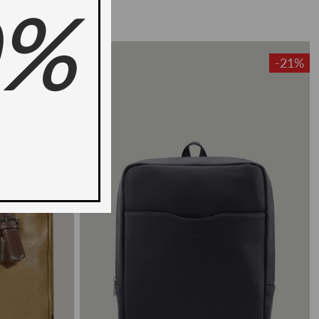
0%
-21%