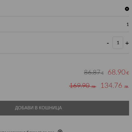
1
-
+
68.90
86.87
€
€
134.76
169.90
лв.
лв.
ДОБАВИ В КОШНИЦА