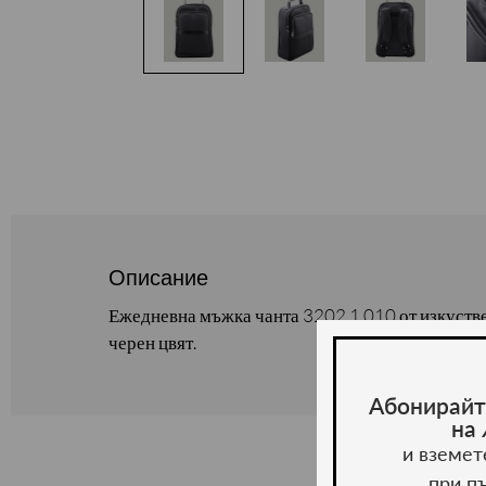
Описание
Ежедневна мъжка чанта 3202.1.010 от изкустве
черен цвят.
Абонирайт
на
и вземет
при п