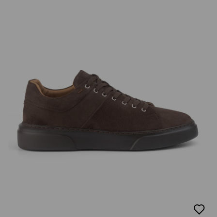
добав
в