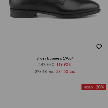
добав
в
люби
Shoes Business, 19004
149.90 €
119.90 €
293.18 лв.
234.50 лв.
ново -20%