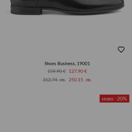
добав
в
люби
Shoes Business, 19001
159.90 €
127.90 €
312.74 лв.
250.15 лв.
ново -20%