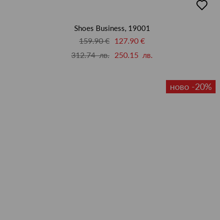
в
люби
Shoes Business, 19001
159.90 €
127.90 €
312.74 лв.
250.15 лв.
ново -20%