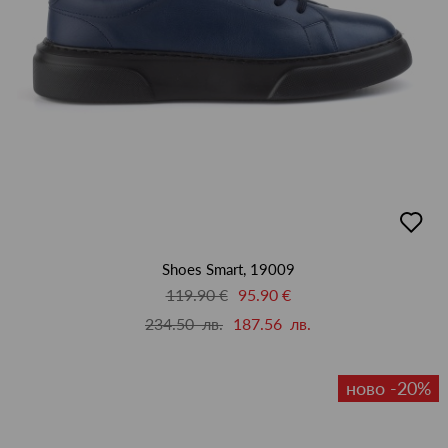
добав
в
люби
Shoes Smart, 19009
119.90 €
95.90 €
234.50 лв.
187.56 лв.
ново -20%