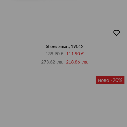
добав
в
люби
Shoes Smart, 19012
139.90 €
111.90 €
273.62 лв.
218.86 лв.
ново -20%