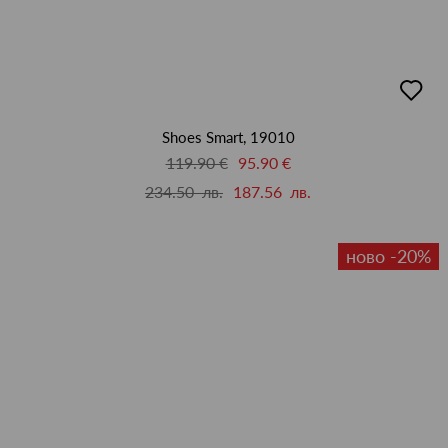
добав
в
люби
Shoes Smart, 19010
119.90 €
95.90 €
234.50 лв.
187.56 лв.
ново -20%