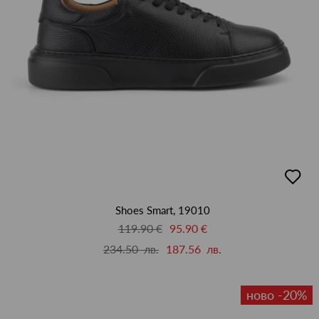
добав
в
люби
Shoes Smart, 19010
119.90 €
95.90 €
234.50 лв.
187.56 лв.
ново -20%