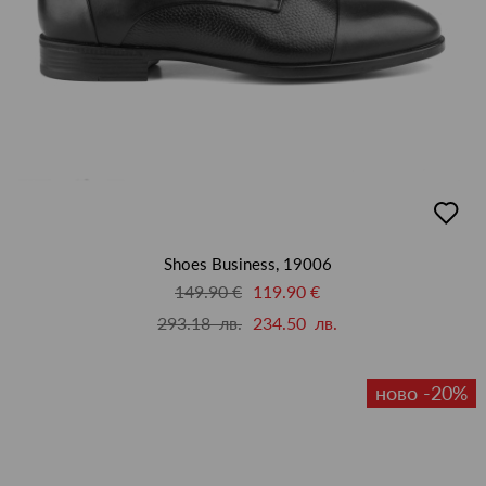
добав
в
люби
Shoes Business, 19006
149.90 €
119.90 €
293.18 лв.
234.50 лв.
ново -20%