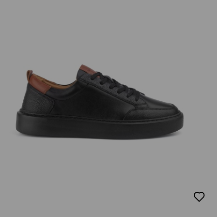
добав
в
люби