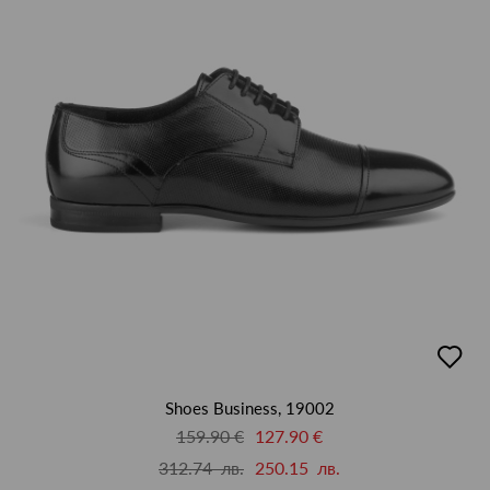
добав
в
люби
Shoes Business, 19002
159.90 €
127.90 €
312.74 лв.
250.15 лв.