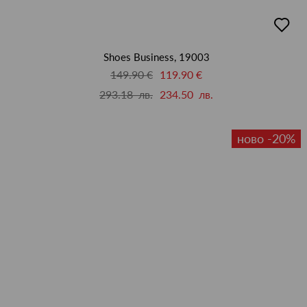
добав
в
люби
Shoes Business, 19003
149.90 €
119.90 €
293.18 лв.
234.50 лв.
ново -20%