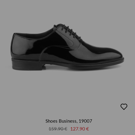
добав
в
люби
Shoes Business, 19007
159.90 €
127.90 €