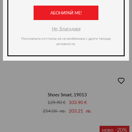
АБОНИРАЙ МЕ!
Не, благодаря
Посочената отстъпка не се комбинира с други текущи
активности.
добав
в
люби
Shoes Smart, 19013
129.90 €
103.90 €
254.06 лв.
203.21 лв.
ново -20%