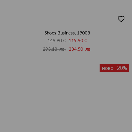
добав
в
люби
Shoes Business, 19008
149.90 €
119.90 €
293.18 лв.
234.50 лв.
ново -20%