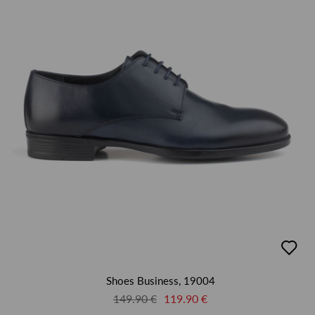
добав
в
люби
Shoes Business, 19004
149.90 €
119.90 €