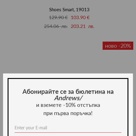
люби
Shoes Smart, 19013
129.90 €
103.90 €
254.06 лв.
203.21 лв.
ново -20%
Абонирайте се за бюлетина на
Andrews/
и вземете -10% отстъпка
при първа поръчка!