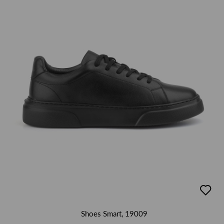
добав
в
люби
Shoes Smart, 19009