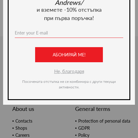
Andrews/
и вземете -10% отстъпка
при първа поръчка!
Categories
For customers
АБОНИРАЙ МЕ!
Clothing
How to meke an order
Accessories
Returns & exchanges
Не, благодаря
Fashion styles
Made to measure
Size guide
Посочената отстъпка не се комбинира с други текущи
активности.
Corporate clients
Gift Card
About us
General terms
Contacts
Protection of personal data
Shops
GDPR
Careers
Policy