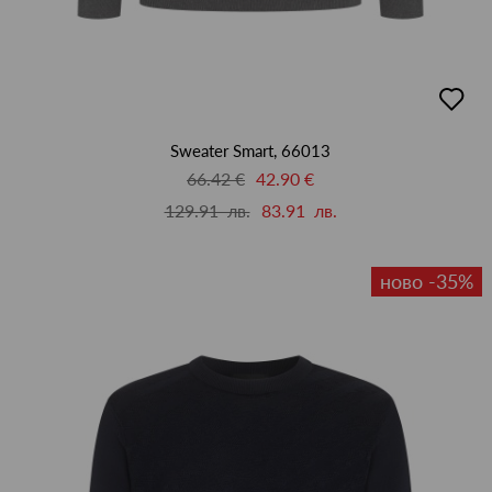
добав
в
люби
Sweater Smart, 66013
66.42 €
42.90 €
129.91 лв.
83.91 лв.
ново -35%