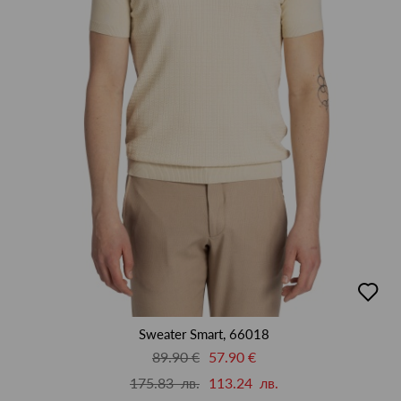
добав
в
люби
Sweater Smart, 66018
89.90 €
57.90 €
175.83 лв.
113.24 лв.