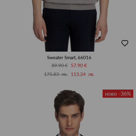
добав
в
люби
Sweater Smart, 66016
89.90 €
57.90 €
175.83 лв.
113.24 лв.
ново -36%