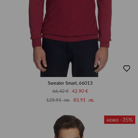
добав
в
люби
Sweater Smart, 66013
66.42 €
42.90 €
129.91 лв.
83.91 лв.
ново -35%