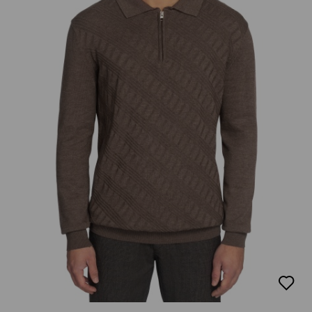
добав
в
люби