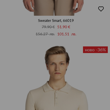
добав
в
люби
Sweater Smart, 66019
79.90 €
51.90 €
156.27 лв.
101.51 лв.
ново -36%