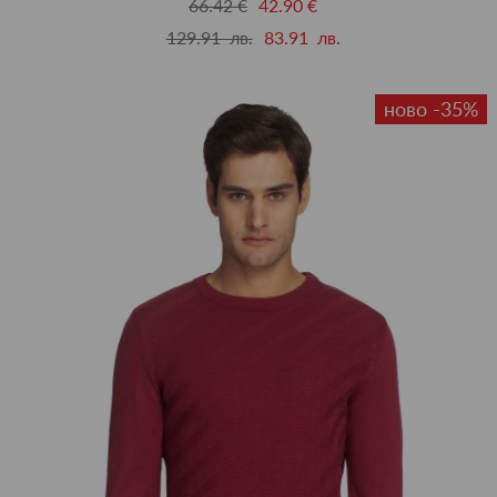
66.42 €
42.90 €
129.91 лв.
83.91 лв.
ново -35%