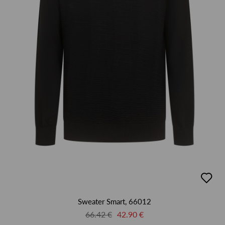
добав
в
люби
Sweater Smart, 66012
66.42 €
42.90 €