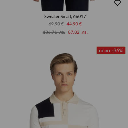
в
люби
Sweater Smart, 66017
69.90 €
44.90 €
136.71 лв.
87.82 лв.
ново -36%