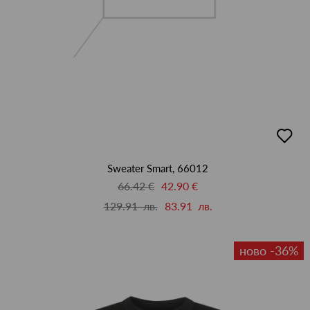
добав
в
люби
Sweater Smart, 66012
66.42 €
42.90 €
129.91 лв.
83.91 лв.
ново -36%