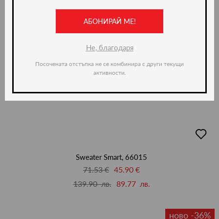
АБОНИРАЙ МЕ!
Не, благодаря
Посочената отстъпка не се комбинира с други текущи
активности.
добав
в
люби
Sweater Smart, 66015
71.53 €
45.90 €
139.90 лв.
89.77 лв.
ново -36%