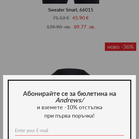
люби
Sweater Smart, 66015
71.53 €
45.90 €
139.90 лв.
89.77 лв.
ново -36%
Абонирайте се за бюлетина на
Andrews/
и вземете -10% отстъпка
при първа поръчка!