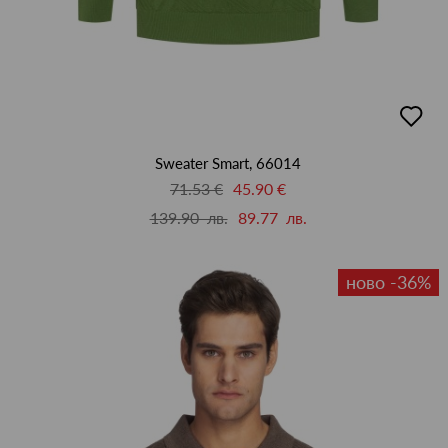
добав
в
люби
Sweater Smart, 66014
71.53 €
45.90 €
139.90 лв.
89.77 лв.
ново -36%