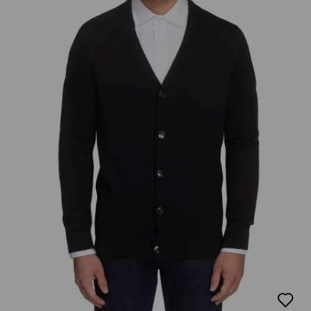
добав
в