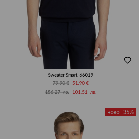
добав
в
люби
Sweater Smart, 66019
79.90 €
51.90 €
156.27 лв.
101.51 лв.
ново -35%