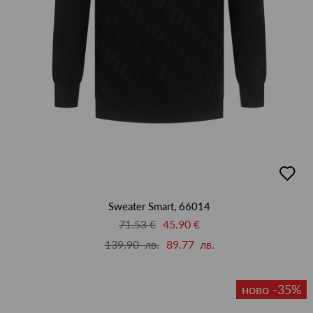
добав
в
люби
Sweater Smart, 66014
71.53 €
45.90 €
139.90 лв.
89.77 лв.
ново -35%