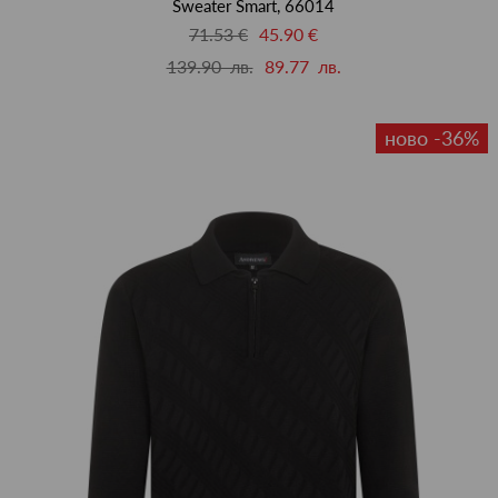
Sweater Smart, 66014
71.53 €
45.90 €
139.90 лв.
89.77 лв.
ново -36%