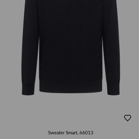
добав
в
люби
Sweater Smart, 66013