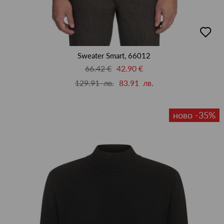
добав
в
люби
Sweater Smart, 66012
66.42 €
42.90 €
129.91 лв.
83.91 лв.
ново -35%