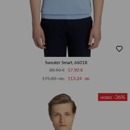
добав
в
люби
Sweater Smart, 66018
89.90 €
57.90 €
175.83 лв.
113.24 лв.
ново -36%