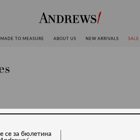
Andrews
MADE TO MEASURE
ABOUT US
NEW ARRIVALS
SALE
es
е се за бюлетина
Andrews/