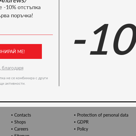
е -10% отстъпка
Newsletter
ърва поръчка!
-1
Enter your e-mail address for exclusive offers and news
ОНИРАЙ МЕ!
, благодаря
пка не се комбинира с други
щи активности.
About us
General terms
Contacts
Protection of personal data
Shops
GDPR
Careers
Policy
Sitemap