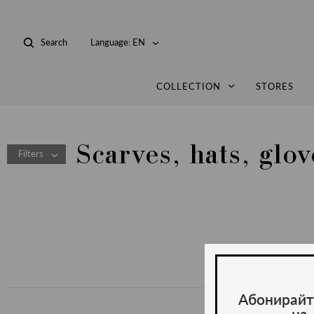
Search
Language:
EN
COLLECTION
STORES
Scarves, hats, glov
Filters
Абонирайт
на