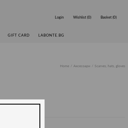
Login
Wishlist (
0
)
Basket (
0
)
GIFT CARD
LABONTE.BG
Home
Аксесоари
Scarves, hats, gloves