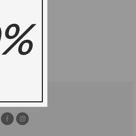
0%
OK
Follow Andrews/