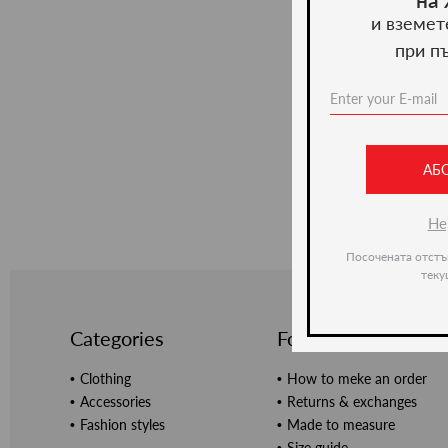
и вземет
при п
АБ
Не
Посочената отстъ
теку
Categories
For customers
Clothing
How to meke an order
Accessories
Returns & exchanges
Fashion styles
Made to measure
Size guide