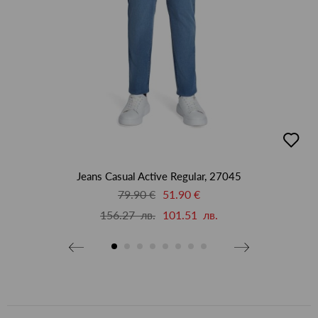
бави
добав
в
бими
люби
Jeans Casual Active Regular, 27045
79.90 €
51.90 €
156.27 лв.
101.51 лв.