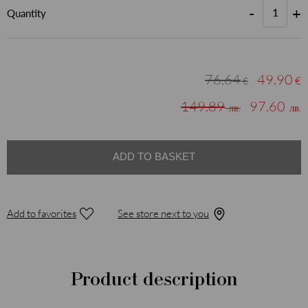
-
+
Quantity
76.64
49.90
€
€
149.89
97.60
лв.
лв.
ADD TO BASKET
Add to favorites
See store next to you
Product description