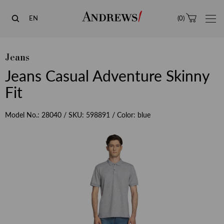
Andrews
EN
(
0
)
Jeans
Jeans Casual Adventure Skinny
Fit
Model No.:
28040
/ SKU:
598891
/ Color:
blue