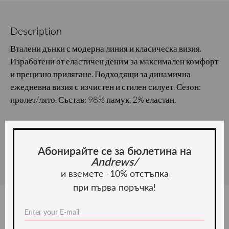
Description
Вталени дънки с модерна линия и класическа визия.
Изработени от еластичен деним за максимален комфорт
и прецизно прилягане. Подходящи за динамична
ежедневна визия с изчистен и стилен силует. Сезон:
пролет/лято. Състав: 98% памук, 2% еластан.
Material and care
Material:
Абонирайте се за бюлетина на
Andrews/
и вземете -10% отстъпка
при първа поръчка!
We recommend