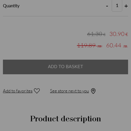
-
+
Quantity
61.30
30.90
€
€
119.89
60.44
лв.
лв.
ADD TO BASKET
Add to favorites
See store next to you
Product description