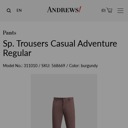
Andrews
EN
(
0
)
Pants
Sp. Trousers Casual Adventure
Regular
Model No.:
311010
/ SKU:
568669
/ Color:
burgundy