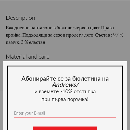
Description
Ежедневни панталони в бежово-червен цвят. Права
кройка. Подходящи за сезон пролет / лято. Състав : 97 %
памук, 3 % еластан
Material and care
Material:
Абонирайте се за бюлетина на
Andrews/
и вземете -10% отстъпка
при първа поръчка!
We recommend