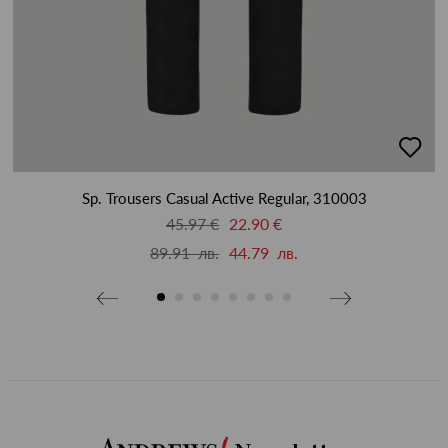
бави
добав
в
бими
люби
Sp. Trousers Casual Active Regular, 310003
45.97 €
22.90 €
89.91 лв.
44.79 лв.