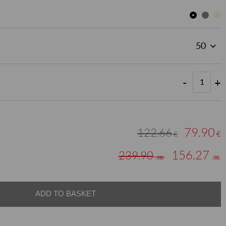
-
+
79.90
122.66
€
€
156.27
239.90
лв.
лв.
ADD TO BASKET