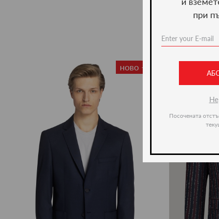
и вземет
при п
ново -35%
АБ
Не
Посочената отстъ
теку