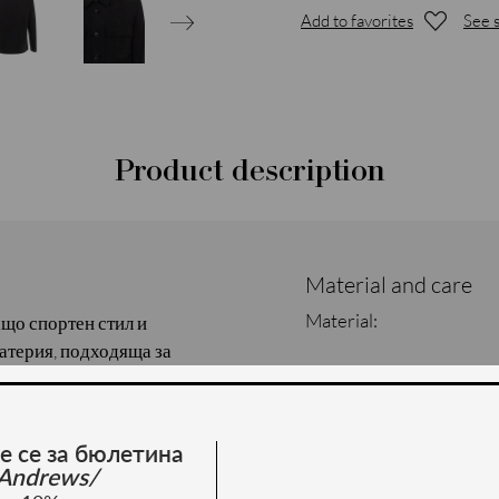
Add to favorites
See s
Product description
Material and care
Material:
ащо спортен стил и
атерия, подходяща за
ъстав: 90% район, 10%
е се за бюлетина
Andrews/