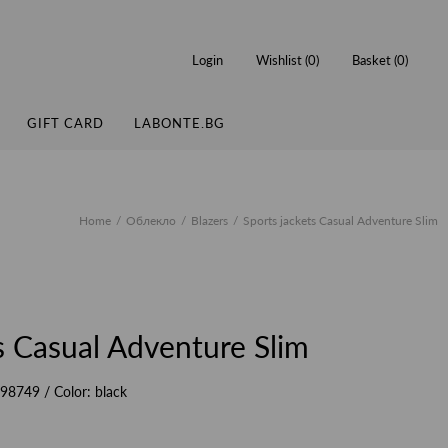
Login
Wishlist (
0
)
Basket (
0
)
GIFT CARD
LABONTE.BG
Home
Облекло
Blazers
Sports jackets Casual Adventure Slim
s Casual Adventure Slim
98749
/ Color:
black