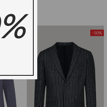
0%
-35%
-50%