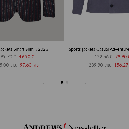
jackets Smart Slim, 72023
Sports jackets Casual Adventur
99.70 €
49.90 €
122.66 €
79.90 
5.00 лв.
97.60 лв.
239.90 лв.
156.27
Newsletter