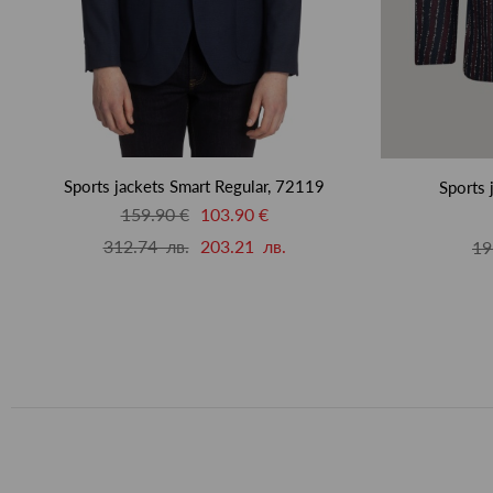
Sports jackets Smart Regular, 72119
Sports 
159.90 €
103.90 €
312.74 лв.
203.21 лв.
19