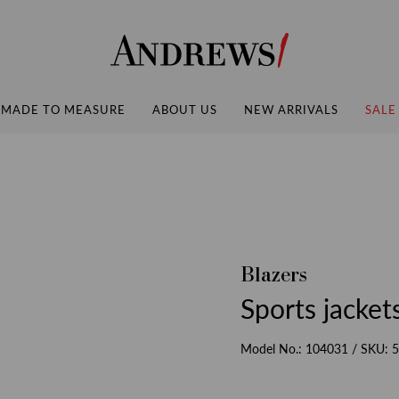
Andrews
MADE TO MEASURE
ABOUT US
NEW ARRIVALS
SALE
Blazers
Sports jacket
Model No.:
104031
/ SKU:
5