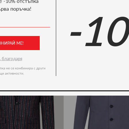
е -10% отстъпка
ърва поръчка!
-1
We recommend
-50%
ОНИРАЙ МЕ!
, благодаря
пка не се комбинира с други
щи активности.