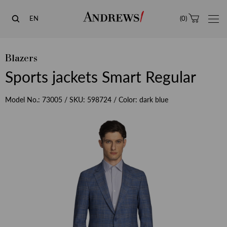
Andrews
EN
(
0
)
Blazers
Sports jackets Smart Regular
Model No.:
73005
/ SKU:
598724
/ Color:
dark blue