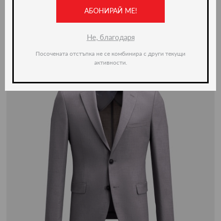
АБОНИРАЙ МЕ!
-50%
Не, благодаря
Посочената отстъпка не се комбинира с други текущи
активности.