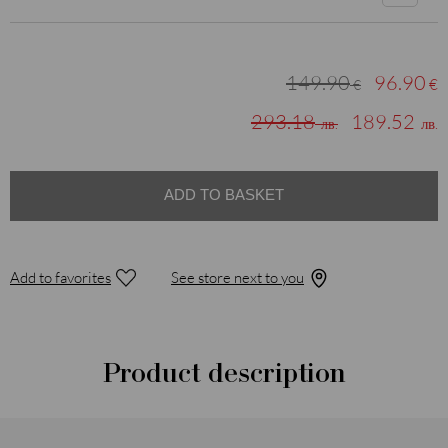
149.90
96.90
€
€
293.18
189.52
лв.
лв.
ADD TO BASKET
Add to favorites
See store next to you
Product description