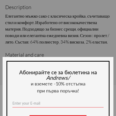
Description
Елегантно мъжко сако с класическа кройка, съчетаващо
стил и комфорт. Изработено от висококачествена
материя. Подходящо за бизнес срещи, официални
поводи или елегантна ежедневна визия. Сезон : пролет /
лято. Състав: 64% полиестер, 34% вискоза, 2% еластан.
Material and care
Material:
Абонирайте се за бюлетина на
Andrews/
и вземете -10% отстъпка
при първа поръчка!
We recommend