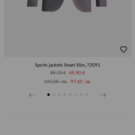
бави
добав
в
бими
люби
Sports jackets Smart Slim, 72091
99.70 €
49.90 €
195.00 лв.
97.60 лв.