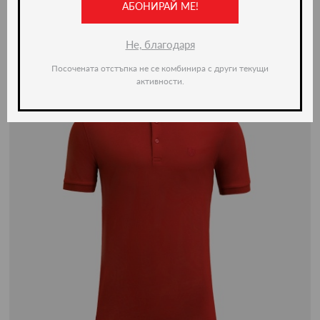
-50%
АБОНИРАЙ МЕ!
Не, благодаря
Посочената отстъпка не се комбинира с други текущи
активности.