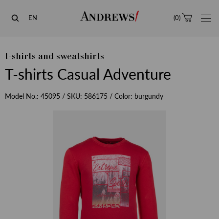
Andrews
EN
(
0
)
t-shirts and sweatshirts
T-shirts Casual Adventure
Model No.:
45095
/ SKU:
586175
/ Color:
burgundy