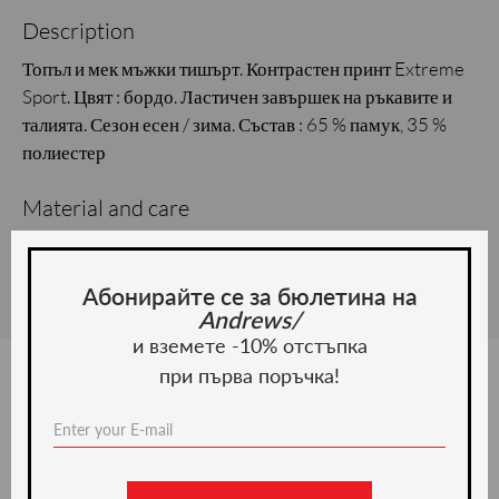
Description
Топъл и мек мъжки тишърт. Контрастен принт Extreme
Sport. Цвят : бордо. Ластичен завършек на ръкавите и
талията. Сезон есен / зима. Състав : 65 % памук, 35 %
полиестер
Material and care
Material: Cotton, Polyester
Абонирайте се за бюлетина на
Andrews/
и вземете -10% отстъпка
при първа поръчка!
We recommend