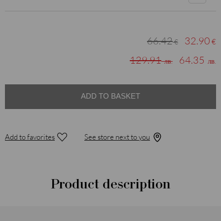
66.42
32.90
€
€
129.91
64.35
лв.
лв.
ADD TO BASKET
Add to favorites
See store next to you
Product description