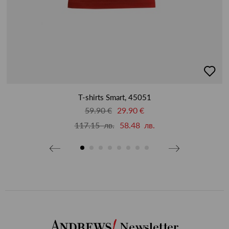
бави
добав
в
бими
люби
T-shirts Smart, 45051
59.90 €
29.90 €
117.15 лв.
58.48 лв.
Newsletter