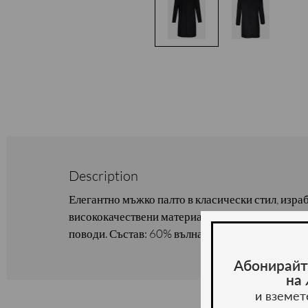
Description
Елегантно мъжко палто в класически стил, изра
висококачествени материали. Подходящо за биз
поводи. Състав: 60% вълна, 40% полиестер.
Абонирайт
на
и вземет