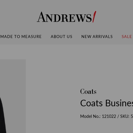
Andrews
MADE TO MEASURE
ABOUT US
NEW ARRIVALS
SALE
Coats
Coats Busine
Model No.:
121022
/ SKU:
5