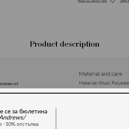
Add to favorites
See s
Product description
Material and care
Material: Wool, Polyest
ботено от
нес стил и официални
е се за бюлетина
Andrews/
е -10% отстъпка