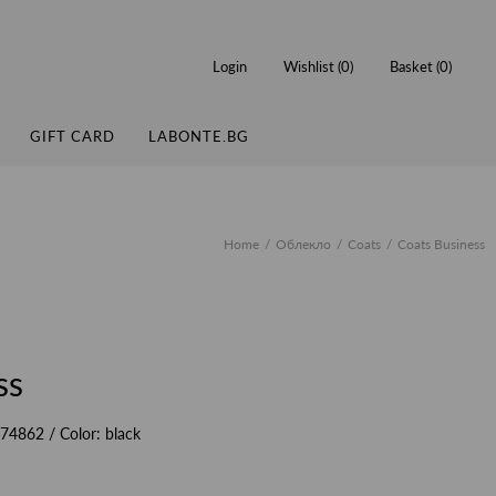
Login
Wishlist (
0
)
Basket (
0
)
GIFT CARD
LABONTE.BG
Home
Облекло
Coats
Coats Business
ss
74862
/ Color:
black