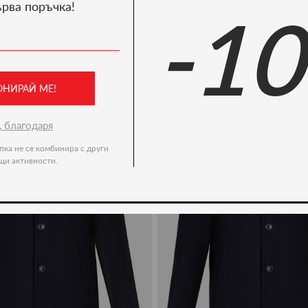
ърва поръчка!
-1
We recommend
-50%
ОНИРАЙ МЕ!
, благодаря
пка не се комбинира с други
щи активности.