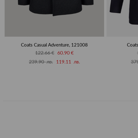
Coats Casual Adventure, 121008
Coats
122.66 €
60.90 €
239.90 лв.
119.11 лв.
379