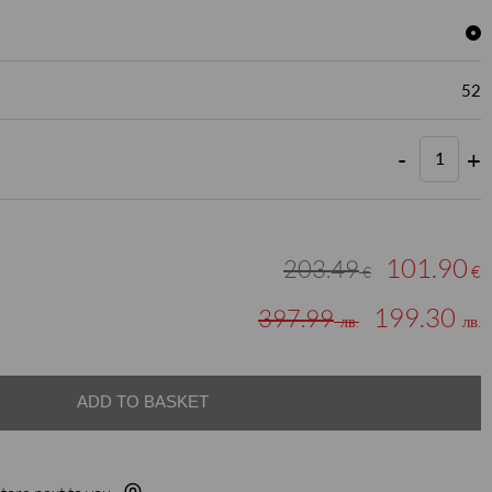
52
-
+
101.90
203.49
€
€
199.30
397.99
лв.
лв.
ADD TO BASKET