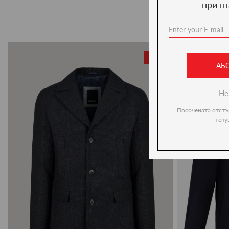
при п
-50%
АБ
Не
Посочената отстъ
теку