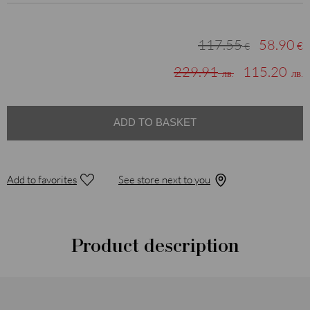
117.55
58.90
€
€
229.91
115.20
лв.
лв.
ADD TO BASKET
Add to favorites
See store next to you
Product description