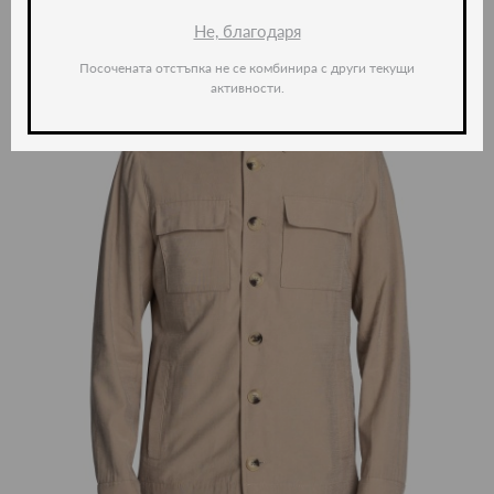
Не, благодаря
Посочената отстъпка не се комбинира с други текущи
активности.