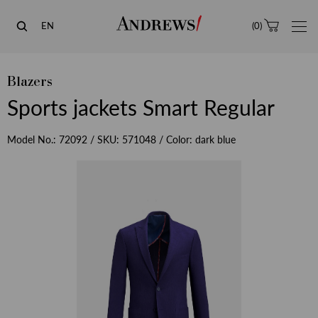
Andrews
EN
(
0
)
Blazers
Sports jackets Smart Regular
Model No.:
72092
/ SKU:
571048
/ Color:
dark blue