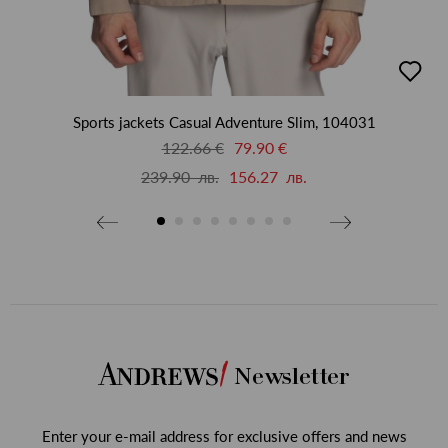
бави
добав
в
бими
люби
Sports jackets Casual Adventure Slim, 104031
122.66 €
79.90 €
239.90 лв.
156.27 лв.
Newsletter
Enter your e-mail address for exclusive offers and news