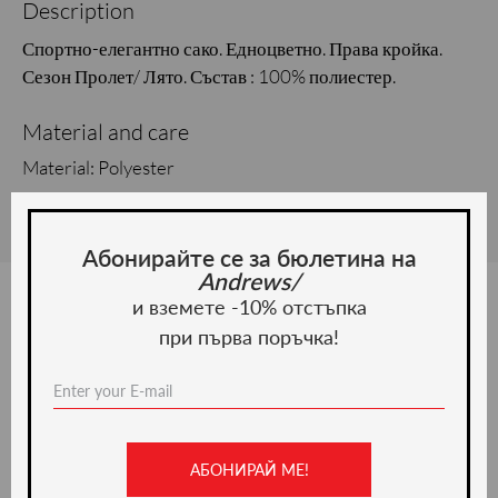
Description
Спортно-елегантно сако. Едноцветно. Права кройка.
Сезон Пролет/ Лято. Състав : 100% полиестер.
Material and care
Material: Polyester
Абонирайте се за бюлетина на
Andrews/
и вземете -10% отстъпка
при първа поръчка!
We recommend
-35%
АБОНИРАЙ МЕ!