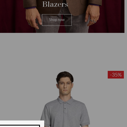
Blazers
Shop now
-35%