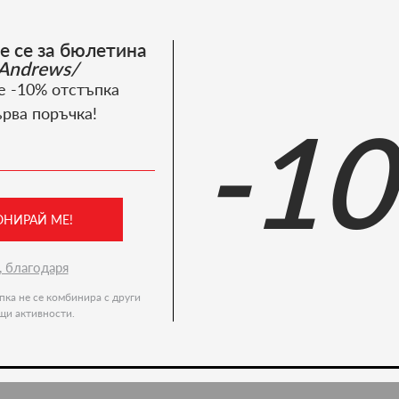
е се за бюлетина
Andrews/
е -10% отстъпка
ърва поръчка!
-1
ОНИРАЙ МЕ!
, благодаря
пка не се комбинира с други
щи активности.