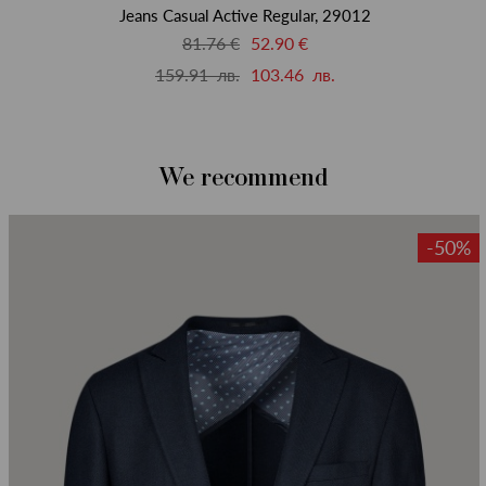
Jeans Casual Active Regular, 29012
81.76 €
52.90 €
159.91 лв.
103.46 лв.
We recommend
-50%