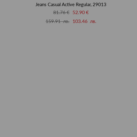
Jeans Casual Active Regular, 29013
81.76 €
52.90 €
159.91 лв.
103.46 лв.