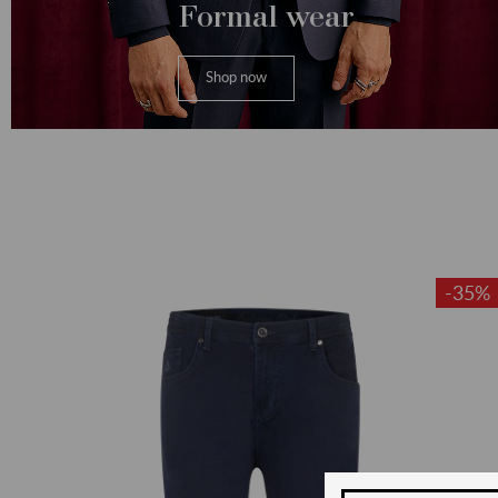
Formal wear
Shop now
-35%