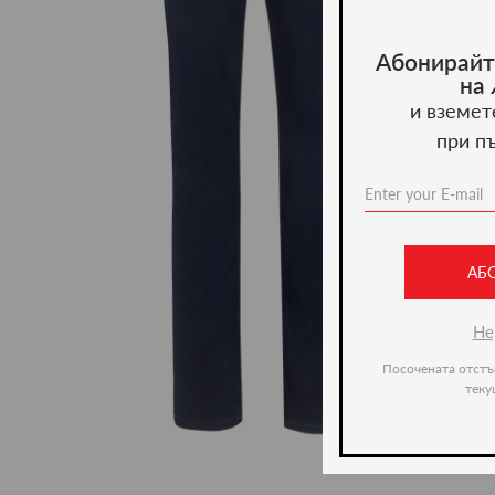
Абонирайт
на
и вземет
при п
АБ
Не
Посочената отстъ
теку