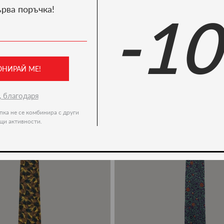
ърва поръчка!
-1
We recommend
-51%
ОНИРАЙ МЕ!
, благодаря
пка не се комбинира с други
щи активности.