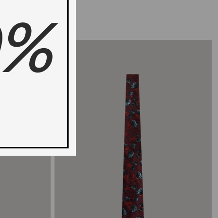
0%
-19%