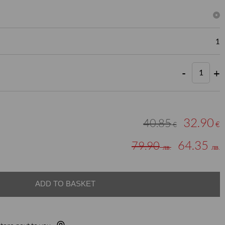
1
-
+
32.90
40.85
€
€
64.35
79.90
лв.
лв.
ADD TO BASKET