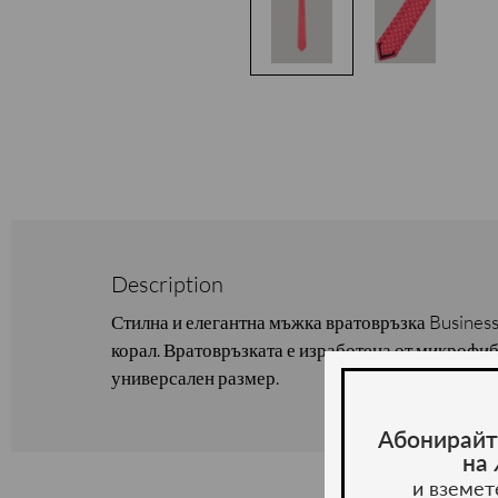
Description
Стилна и елегантна мъжка вратовръзка Business
корал. Вратовръзката е изработена от микрофиб
универсален размер.
Абонирайт
на
и вземет