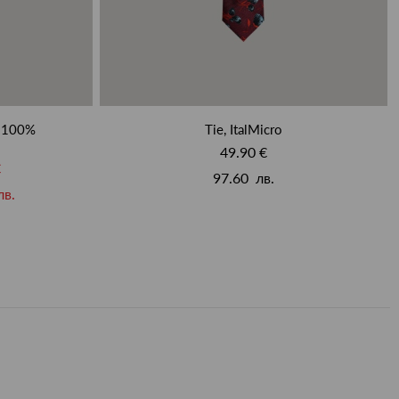
o-100%
Tie, ItalMicro
49.90 €
€
97.60 лв.
лв.