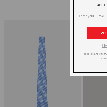
при п
АБ
Не
Посочената отстъ
теку