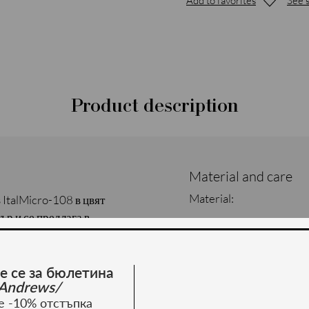
Add to favorites
See s
Product description
Material and care
Material:
 ItalMicro-108 в цвят
ър и се предлага в
е се за бюлетина
Andrews/
е -10% отстъпка