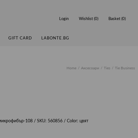
Login
Wishlist (
0
)
Basket (
0
)
GIFT CARD
LABONTE.BG
Home
Аксесоари
Ties
Tie Business
 микрофибър-108
/ SKU:
560856
/ Color:
цвят