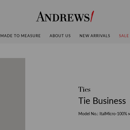
Andrews
MADE TO MEASURE
ABOUT US
NEW ARRIVALS
SALE
Ties
Tie Business
Model No.:
ItalMicro-100%