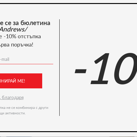
Костюми
е се за бюлетина
Пазарувай сега
Andrews/
е -10% отстъпка
ърва поръчка!
-1
Recommended products
-36%
ОНИРАЙ МЕ!
, благодаря
пка не се комбинира с други
щи активности.