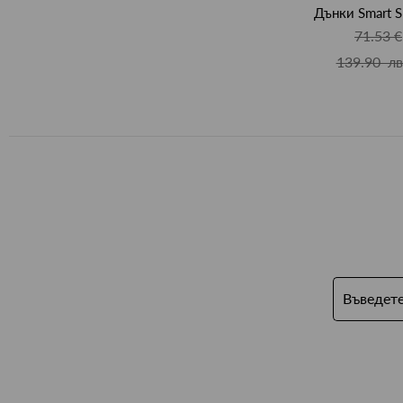
Дънки Smart S
71.53 €
139.90 лв