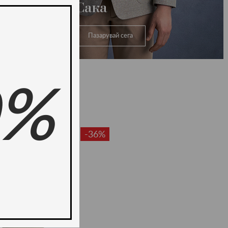
Сака
Пазарувай сега
0%
-36%