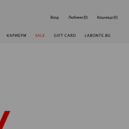
Вход
Любими (
0
)
Кошница (
0
)
КАРИЕРИ
SALE
GIFT CARD
LABONTE.BG