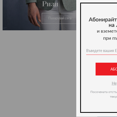
Ризи
Абонирайт
Пазарувай сега
на
и вземет
при п
АБ
Не
Посочената отстъ
теку