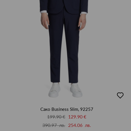
добав
в
люби
Сако Business Slim, 92257
199.90 €
129.90 €
390.97 лв.
254.06 лв.