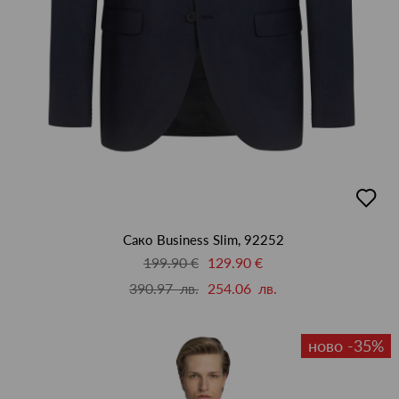
добав
в
люби
Сако Business Slim, 92252
199.90 €
129.90 €
390.97 лв.
254.06 лв.
ново -35%