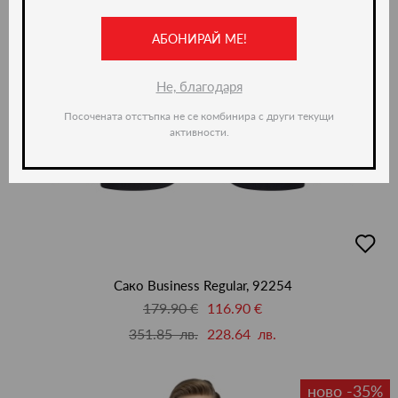
АБОНИРАЙ МЕ!
Не, благодаря
Посочената отстъпка не се комбинира с други текущи
активности.
добав
в
люби
Сако Business Regular, 92254
179.90 €
116.90 €
351.85 лв.
228.64 лв.
ново -35%