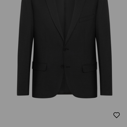
добав
в
люби