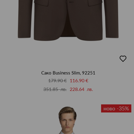
добав
в
люби
Сако Business Slim, 92251
179.90 €
116.90 €
351.85 лв.
228.64 лв.
ново -35%