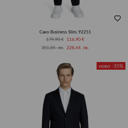
добав
в
люби
Сако Business Slim, 92251
179.90 €
116.90 €
351.85 лв.
228.64 лв.
ново -35%