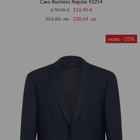
Сако Business Regular, 92254
179.90 €
116.90 €
351.85 лв.
228.64 лв.
ново -35%