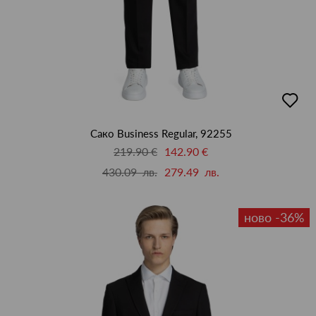
добав
в
люби
Сако Business Regular, 92255
219.90 €
142.90 €
430.09 лв.
279.49 лв.
ново -36%