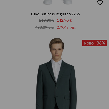
в
люби
Сако Business Regular, 92255
219.90 €
142.90 €
430.09 лв.
279.49 лв.
ново -36%