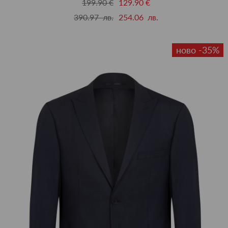
199.90 €
129.90 €
390.97 лв.
254.06 лв.
ново -35%