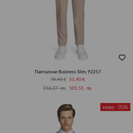
добав
в
люби
Панталони Business Slim, 92257
79.90 €
51.90 €
156.27 лв.
101.51 лв.
ново -35%