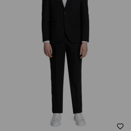
добав
в