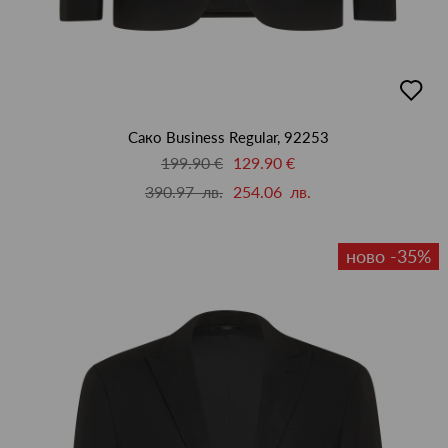
добав
в
люби
Сако Business Regular, 92253
199.90 €
129.90 €
390.97 лв.
254.06 лв.
ново -35%