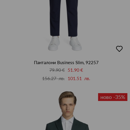
добав
в
люби
Панталони Business Slim, 92257
79.90 €
51.90 €
156.27 лв.
101.51 лв.
ново -35%