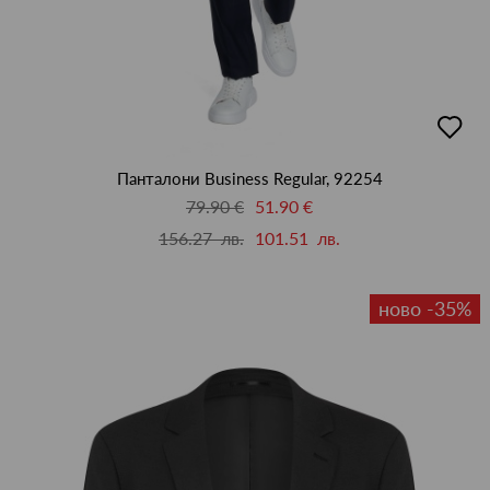
добав
в
люби
Панталони Business Regular, 92254
79.90 €
51.90 €
156.27 лв.
101.51 лв.
ново -35%