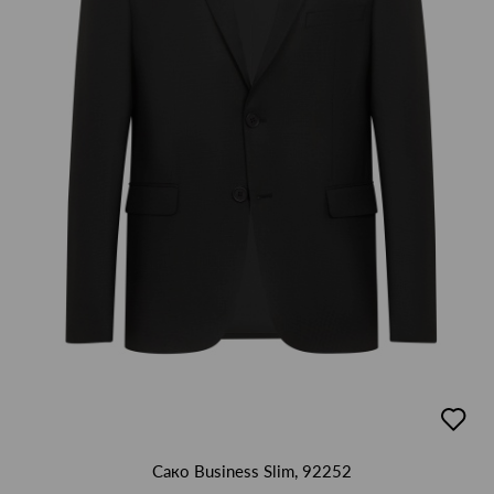
добав
в
люби
Сако Business Slim, 92252