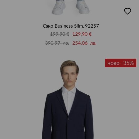
добав
в
люби
Сако Business Slim, 92257
199.90 €
129.90 €
390.97 лв.
254.06 лв.
ново -35%