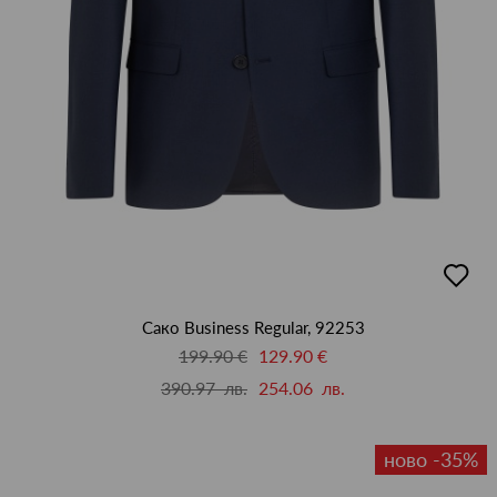
добав
в
люби
Сако Business Regular, 92253
199.90 €
129.90 €
390.97 лв.
254.06 лв.
ново -35%