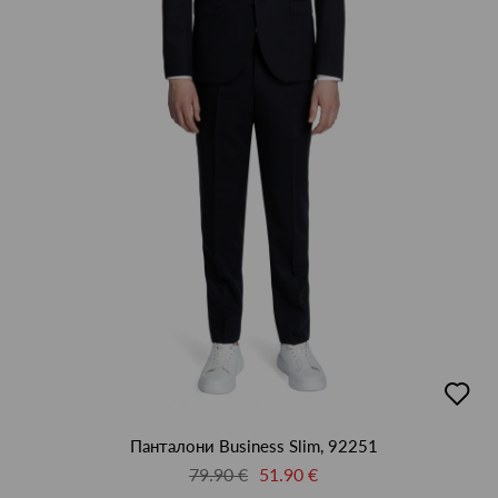
добав
в
люби
Панталони Business Slim, 92251
79.90 €
51.90 €