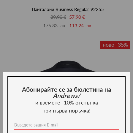
люби
Панталони Business Regular, 92255
89.90 €
57.90 €
175.83 лв.
113.24 лв.
ново -35%
Абонирайте се за бюлетина на
Andrews/
и вземете -10% отстъпка
при първа поръчка!