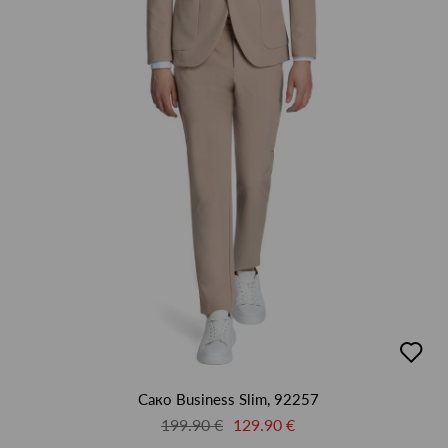
64
L
M
S
XL
XXL
XXXL
XXXXL
М
добав
в
люби
Сако Business Slim, 92257
199.90 €
129.90 €