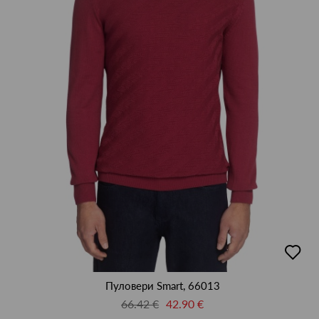
добав
в
люби
Пуловери Smart, 66013
66.42 €
42.90 €