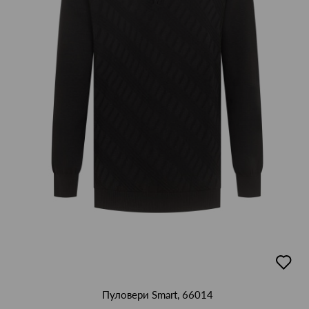
добав
в
люби
Пуловери Smart, 66014