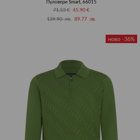
Пуловери Smart, 66015
71.53 €
45.90 €
139.90 лв.
89.77 лв.
ново -36%