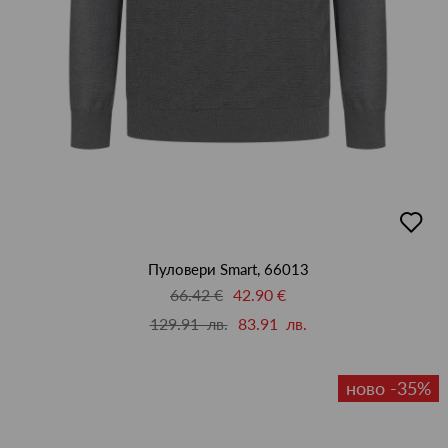
добав
в
люби
Пуловери Smart, 66013
66.42 €
42.90 €
129.91 лв.
83.91 лв.
ново -35%