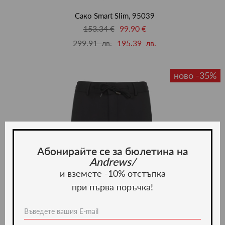
люби
Сако Smart Slim, 95039
153.34 €
99.90 €
299.91 лв.
195.39 лв.
ново -35%
Абонирайте се за бюлетина на
Andrews/
и вземете -10% отстъпка
при първа поръчка!