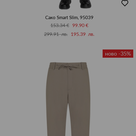
в
люби
Сако Smart Slim, 95039
153.34 €
99.90 €
299.91 лв.
195.39 лв.
ново -35%