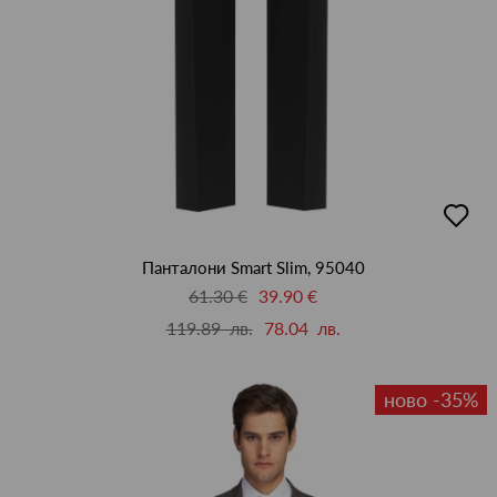
добав
в
люби
Панталони Smart Slim, 95040
61.30 €
39.90 €
119.89 лв.
78.04 лв.
ново -35%