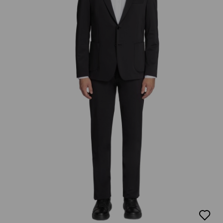
добав
в