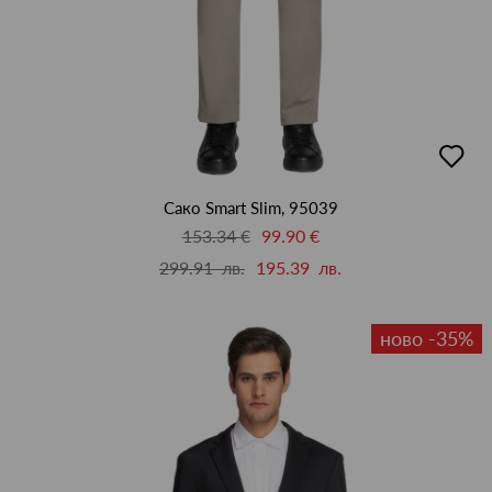
добав
в
люби
Сако Smart Slim, 95039
153.34 €
99.90 €
299.91 лв.
195.39 лв.
ново -35%