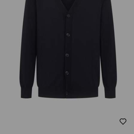
добав
в
люби