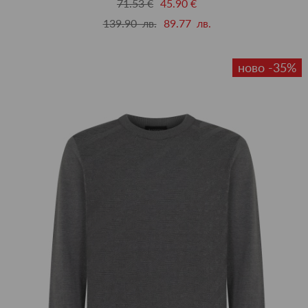
71.53 €
45.90 €
139.90 лв.
89.77 лв.
ново -35%