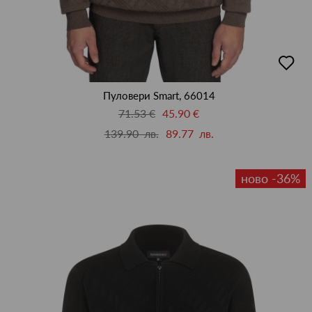
добав
в
люби
Пуловери Smart, 66014
71.53 €
45.90 €
139.90 лв.
89.77 лв.
ново -36%