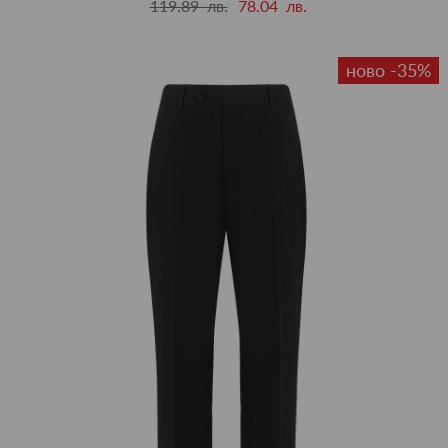
119.89 лв.
78.04 лв.
ново -35%