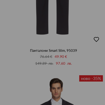
добав
в
люби
Панталони Smart Slim, 95039
76.64 €
49.90 €
149.89 лв.
97.60 лв.
ново -35%