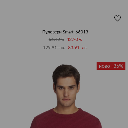
добав
в
люби
Пуловери Smart, 66013
66.42 €
42.90 €
129.91 лв.
83.91 лв.
ново -35%