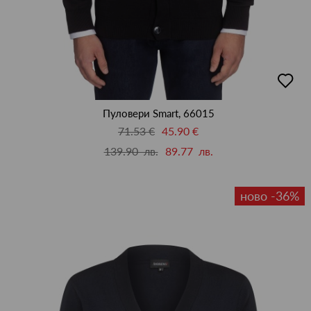
добав
в
люби
Пуловери Smart, 66015
71.53 €
45.90 €
139.90 лв.
89.77 лв.
ново -36%