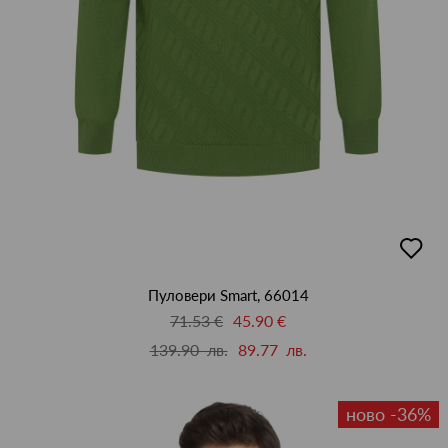
добав
в
люби
Пуловери Smart, 66014
71.53 €
45.90 €
139.90 лв.
89.77 лв.
ново -36%