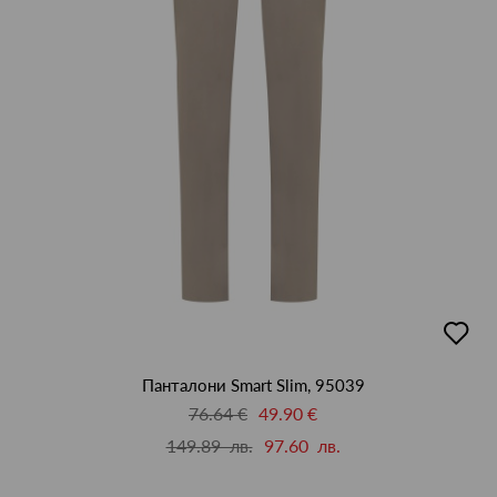
добав
в
люби
Панталони Smart Slim, 95039
76.64 €
49.90 €
149.89 лв.
97.60 лв.