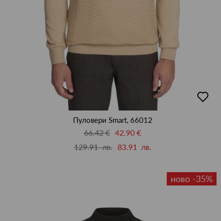
добав
в
люби
Пуловери Smart, 66012
66.42 €
42.90 €
129.91 лв.
83.91 лв.
ново -35%