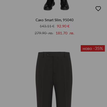
добав
в
люби
Сако Smart Slim, 95040
143.11 €
92.90 €
279.90 лв.
181.70 лв.
ново -35%