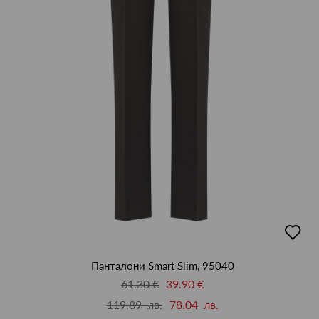
добав
в
люби
Панталони Smart Slim, 95040
61.30 €
39.90 €
119.89 лв.
78.04 лв.