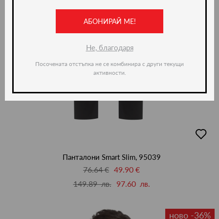
АБОНИРАЙ МЕ!
Не, благодаря
Посочената отстъпка не се комбинира с други текущи
активности.
добав
в
люби
Панталони Smart Slim, 95039
76.64 €
49.90 €
149.89 лв.
97.60 лв.
ново -36%