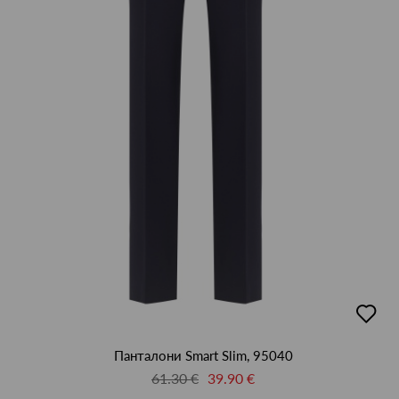
50
52
54
56
58
60
62
64
L
M
S
XL
XXL
XXXL
XXXXL
М
добав
в
люби
Панталони Smart Slim, 95040
61.30 €
39.90 €