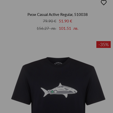
в
люби
Ризи Casual Active Regular, 510038
79.90 €
51.90 €
156.27 лв.
101.51 лв.
-35%