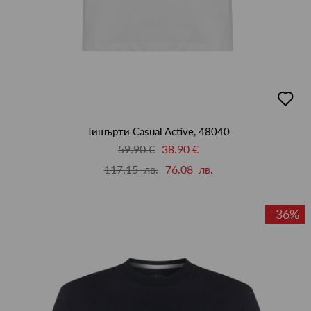
добав
в
люби
Тишърти Casual Active, 48040
59.90 €
38.90 €
117.15 лв.
76.08 лв.
-36%