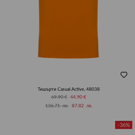
добав
в
люби
Тишърти Casual Active, 48038
69.90 €
44.90 €
136.71 лв.
87.82 лв.
-36%