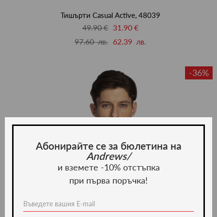
люби
Тишърти Casual Active, 48039
49.90 €
31.90 €
97.60 лв.
62.39 лв.
-36%
Абонирайте се за бюлетина на
Andrews/
и вземете -10% отстъпка
при първа поръчка!