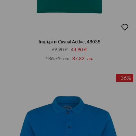
добав
в
люби
Тишърти Casual Active, 48038
69.90 €
44.90 €
136.71 лв.
87.82 лв.
-36%