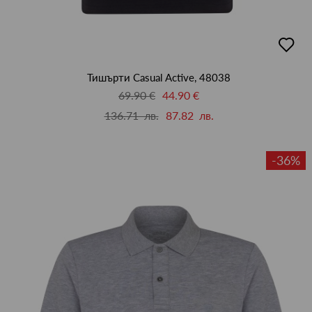
добав
в
люби
Тишърти Casual Active, 48038
69.90 €
44.90 €
136.71 лв.
87.82 лв.
-36%