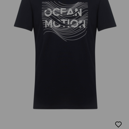
добав
в