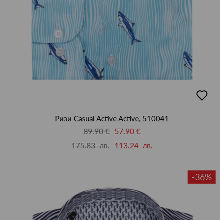
добав
в
люби
Ризи Casual Active Active, 510041
89.90 €
57.90 €
175.83 лв.
113.24 лв.
-36%