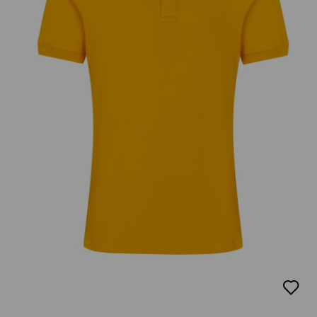
добав
в
люби