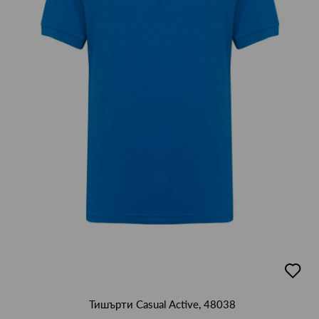
добав
в
люби
Тишърти Casual Active, 48038