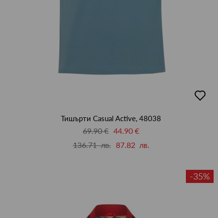
добав
в
люби
Тишърти Casual Active, 48038
69.90 €
44.90 €
136.71 лв.
87.82 лв.
-35%