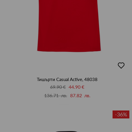
добав
в
люби
Тишърти Casual Active, 48038
69.90 €
44.90 €
136.71 лв.
87.82 лв.
-36%