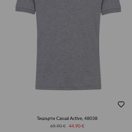
добав
в
люби
Тишърти Casual Active, 48038
69.90 €
44.90 €