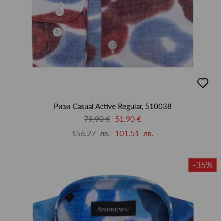
добав
в
люби
Ризи Casual Active Regular, 510038
79.90 €
51.90 €
156.27 лв.
101.51 лв.
-35%