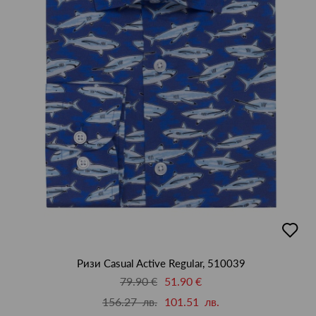
добав
в
люби
Ризи Casual Active Regular, 510039
79.90 €
51.90 €
156.27 лв.
101.51 лв.