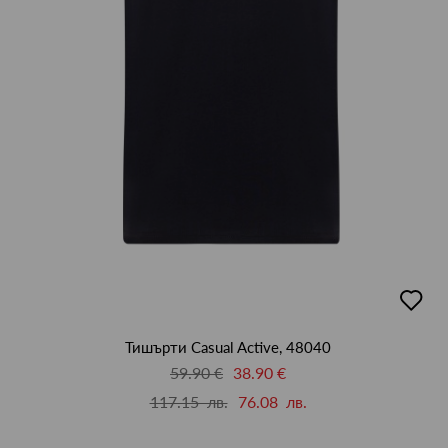
добав
в
люби
Тишърти Casual Active, 48040
59.90 €
38.90 €
117.15 лв.
76.08 лв.