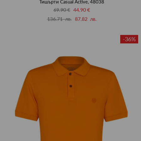
Тишърти Casual Active, 48038
69.90 €
44.90 €
136.71 лв.
87.82 лв.
-36%