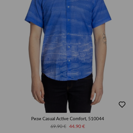
L
M
S
XL
XXL
XXXL
XXXXL
М
добав
в
люби
Ризи Casual Active Comfort, 510044
69.90 €
44.90 €