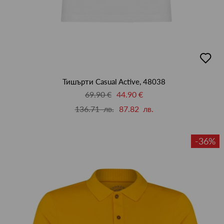
добав
в
люби
Тишърти Casual Active, 48038
69.90 €
44.90 €
136.71 лв.
87.82 лв.
-36%