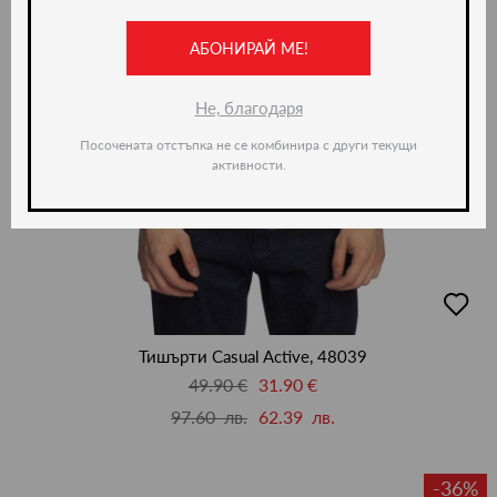
АБОНИРАЙ МЕ!
Не, благодаря
Посочената отстъпка не се комбинира с други текущи
активности.
добав
в
люби
Тишърти Casual Active, 48039
49.90 €
31.90 €
97.60 лв.
62.39 лв.
-36%