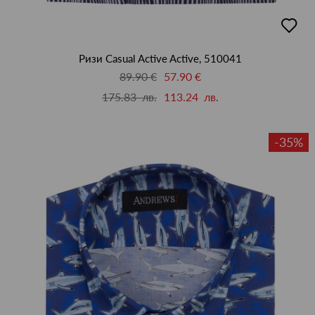
добав
в
люби
Ризи Casual Active Active, 510041
89.90 €
57.90 €
175.83 лв.
113.24 лв.
-35%