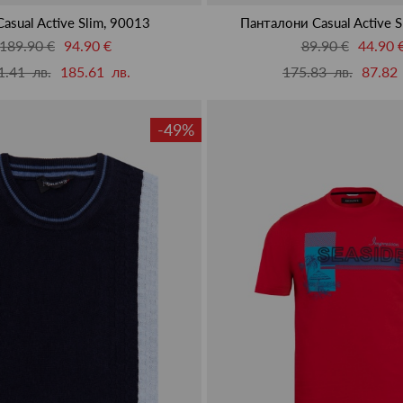
asual Active Slim, 90013
Панталони Casual Active S
189.90 €
94.90 €
89.90 €
44.90 
1.41 лв.
185.61 лв.
175.83 лв.
87.82 
-49%