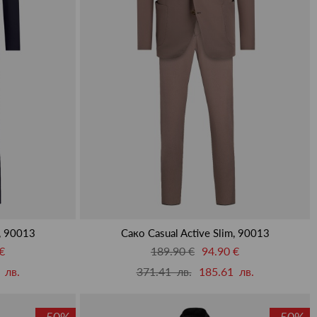
m, 90013
Сако Casual Active Slim, 90013
€
189.90 €
94.90 €
 лв.
371.41 лв.
185.61 лв.
-50%
-50%