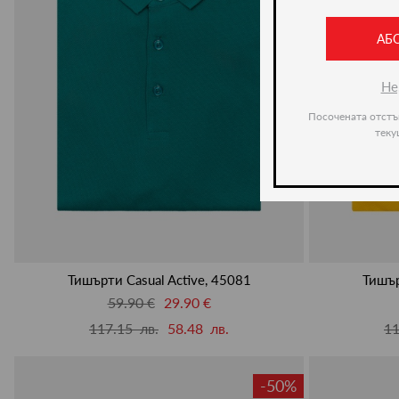
АБ
Не
Посочената отстъ
теку
Тишърти Casual Active, 45081
Тишър
59.90 €
29.90 €
117.15 лв.
58.48 лв.
11
-50%