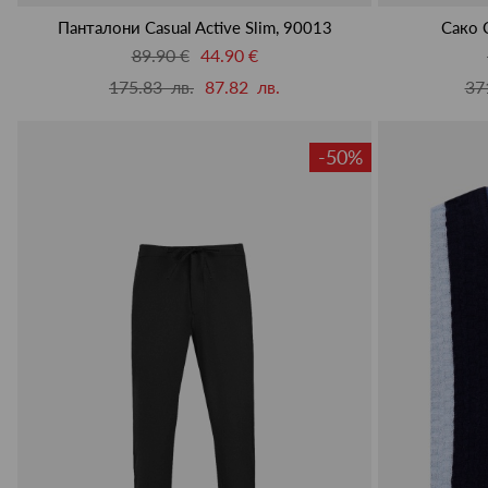
Панталони Casual Active Slim, 90013
Сако C
89.90 €
44.90 €
175.83 лв.
87.82 лв.
37
-50%