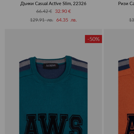
Дънки Casual Active Slim, 22326
Ризи Ca
66.42 €
32.90 €
129.91 лв.
64.35 лв.
13
-50%