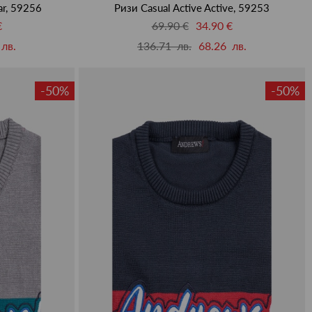
ar, 59256
Ризи Casual Active Active, 59253
€
69.90 €
34.90 €
лв.
136.71 лв.
68.26 лв.
-50%
-50%