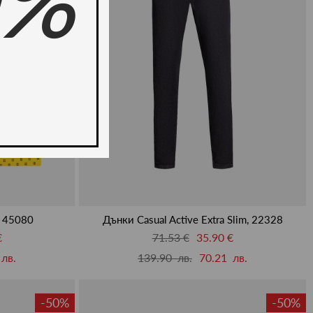
0%
, 45080
Дънки Casual Active Extra Slim, 22328
€
71.53 €
35.90 €
лв.
139.90 лв.
70.21 лв.
-50%
-50%