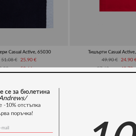
ри Casual Active, 65030
Тишърти Casual Active
51.08 €
25.90 €
49.90 €
24.90 
9.90 лв.
50.66 лв.
97.60 лв.
48.70 
-50%
е се за бюлетина
Andrews/
е -10% отстъпка
ърва поръчка!