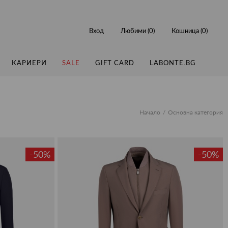
Вход
Любими (
0
)
Кошница (
0
)
КАРИЕРИ
SALE
GIFT CARD
LABONTE.BG
Начало
Основна категория
-50%
-50%