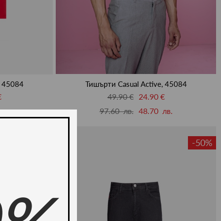
, 45084
Тишърти Casual Active, 45084
€
49.90 €
24.90 €
лв.
97.60 лв.
48.70 лв.
-50%
-50%