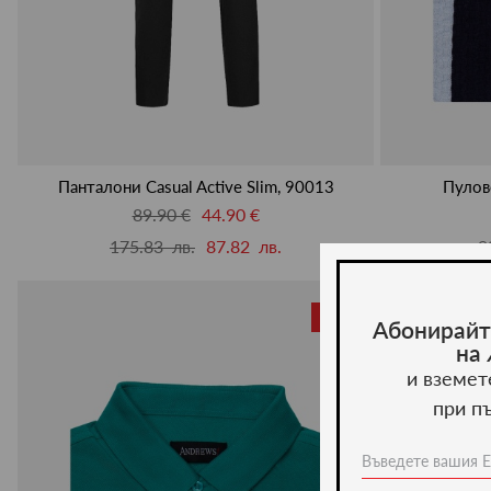
Панталони Casual Active Slim, 90013
Пулове
89.90 €
44.90 €
175.83 лв.
87.82 лв.
9
-50%
Абонирайт
на
и вземет
при п