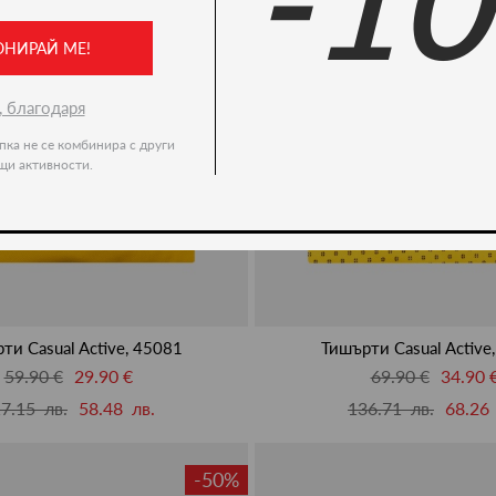
-1
ОНИРАЙ МЕ!
, благодаря
пка не се комбинира с други
щи активности.
ти Casual Active, 45081
Тишърти Casual Active
59.90 €
29.90 €
69.90 €
34.90 
7.15 лв.
58.48 лв.
136.71 лв.
68.26 
-50%