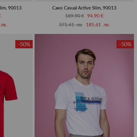
lim, 90013
Сако Casual Active Slim, 90013
€
189.90 €
94.90 €
лв.
371.41 лв.
185.61 лв.
-50%
-50%