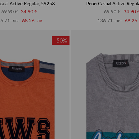
sual Active Regular, 59258
Ризи Casual Active Regul
69.90 €
34.90 €
69.90 €
34.90 
6.71 лв.
68.26 лв.
136.71 лв.
68.26 
-50%