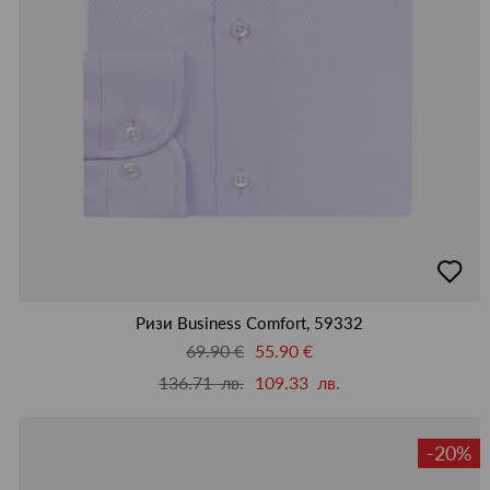
добав
в
люби
Ризи Business Comfort, 59332
69.90 €
55.90 €
136.71 лв.
109.33 лв.
-20%