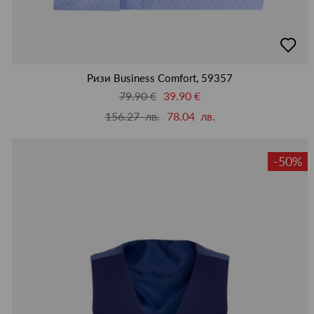
добав
в
люби
Ризи Business Comfort, 59357
79.90 €
39.90 €
156.27 лв.
78.04 лв.
-50%