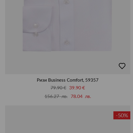
добав
в
люби
Ризи Business Comfort, 59357
79.90 €
39.90 €
156.27 лв.
78.04 лв.
-50%