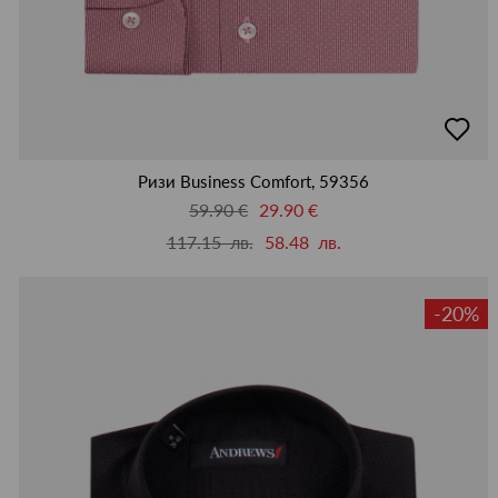
добав
в
люби
Ризи Business Comfort, 59356
59.90 €
29.90 €
117.15 лв.
58.48 лв.
-20%