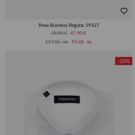
добав
в
люби
Ризи Business Regular, 59327
59.90 €
47.90 €
117.15 лв.
93.68 лв.
-20%