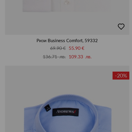
добав
в
люби
Ризи Business Comfort, 59332
69.90 €
55.90 €
136.71 лв.
109.33 лв.
-20%