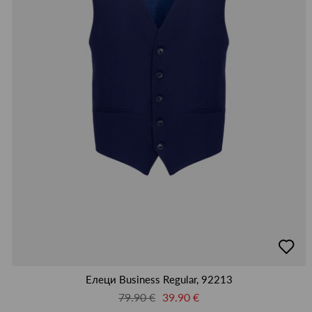
добав
в
люби
Елеци Business Regular, 92213
79.90 €
39.90 €