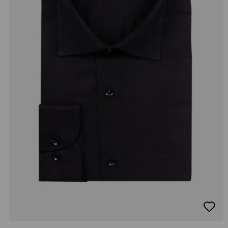
добав
в
люби