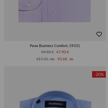
добав
в
люби
Ризи Business Comfort, 59331
59.90 €
47.90 €
117.15 лв.
93.68 лв.
-20%