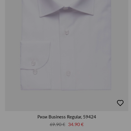
64
L
M
S
XL
XXL
XXXL
XXXXL
М
добав
в
люби
Ризи Business Regular, 59424
69.90 €
34.90 €