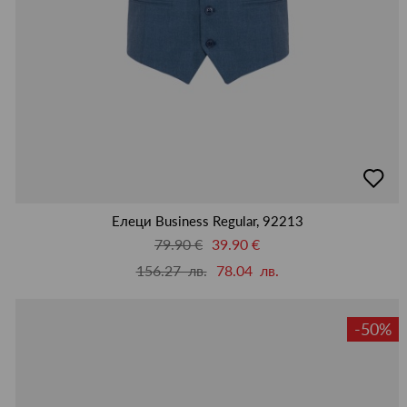
добав
в
люби
Елеци Business Regular, 92213
79.90 €
39.90 €
156.27 лв.
78.04 лв.
-50%