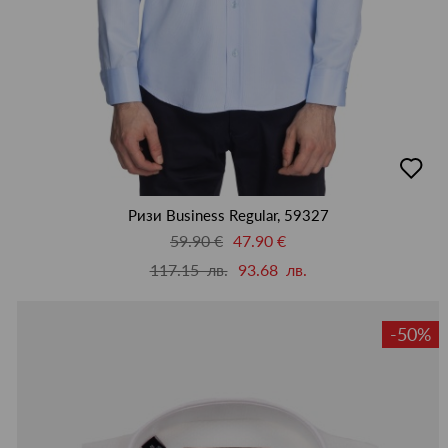
добав
в
люби
Ризи Business Regular, 59327
59.90 €
47.90 €
117.15 лв.
93.68 лв.
-50%