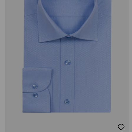
добав
в