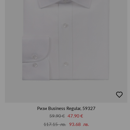
добав
в
люби
Ризи Business Regular, 59327
59.90 €
47.90 €
117.15 лв.
93.68 лв.