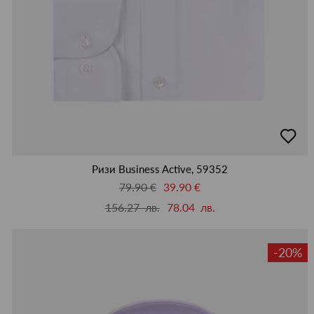
добав
в
люби
Ризи Business Active, 59352
79.90 €
39.90 €
156.27 лв.
78.04 лв.
-20%