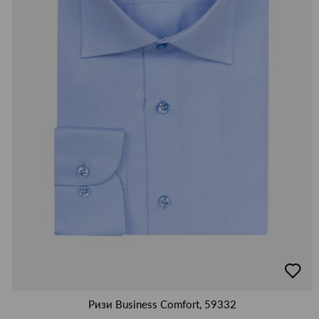
добав
в
люби
Ризи Business Comfort, 59332