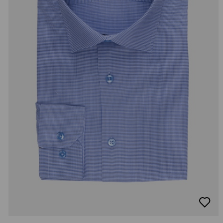
добав
в
люби