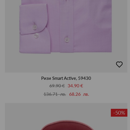
добав
в
люби
Ризи Smart Active, 59430
69.90 €
34.90 €
136.71 лв.
68.26 лв.
-50%