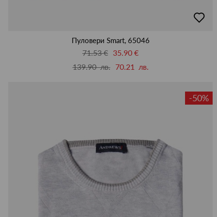
добав
в
люби
Пуловери Smart, 65046
71.53 €
35.90 €
139.90 лв.
70.21 лв.
-50%