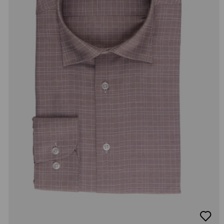
добав
в