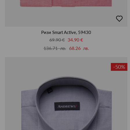
добав
в
люби
Ризи Smart Active, 59430
69.90 €
34.90 €
136.71 лв.
68.26 лв.
-50%