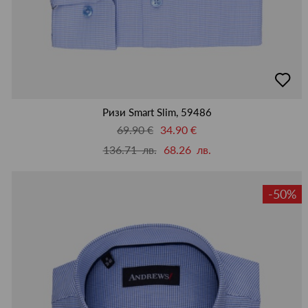
добав
в
люби
Ризи Smart Slim, 59486
69.90 €
34.90 €
136.71 лв.
68.26 лв.
-50%