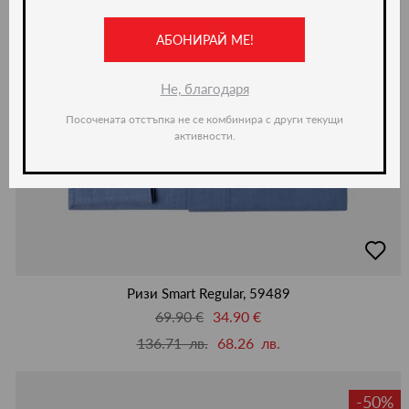
АБОНИРАЙ МЕ!
Не, благодаря
Посочената отстъпка не се комбинира с други текущи
активности.
добав
в
люби
Ризи Smart Regular, 59489
69.90 €
34.90 €
136.71 лв.
68.26 лв.
-50%