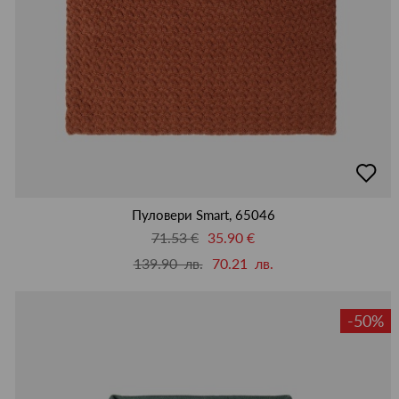
добав
в
люби
Пуловери Smart, 65046
71.53 €
35.90 €
139.90 лв.
70.21 лв.
-50%