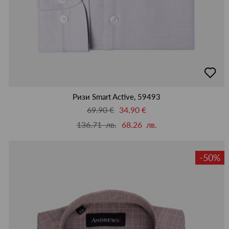
добав
в
люби
Ризи Smart Active, 59493
69.90 €
34.90 €
136.71 лв.
68.26 лв.
-50%