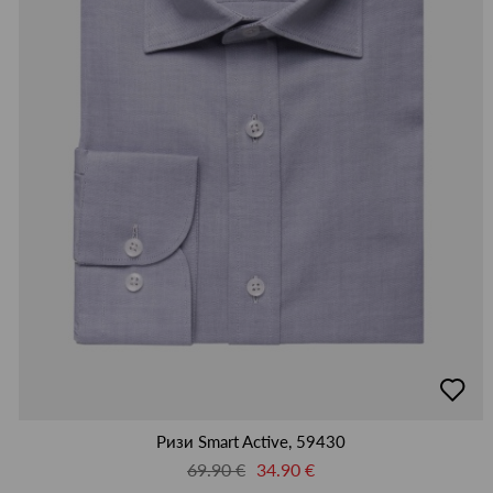
добав
в
люби
Ризи Smart Active, 59430
69.90 €
34.90 €