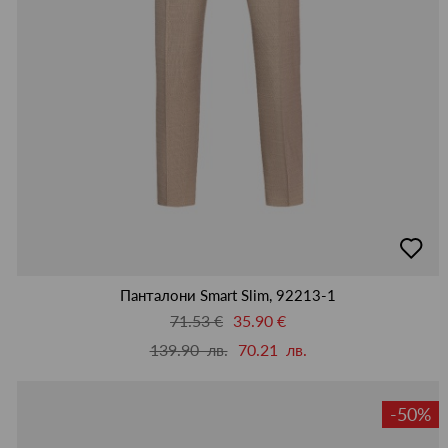
добав
в
люби
Панталони Smart Slim, 92213-1
71.53 €
35.90 €
139.90 лв.
70.21 лв.
-50%