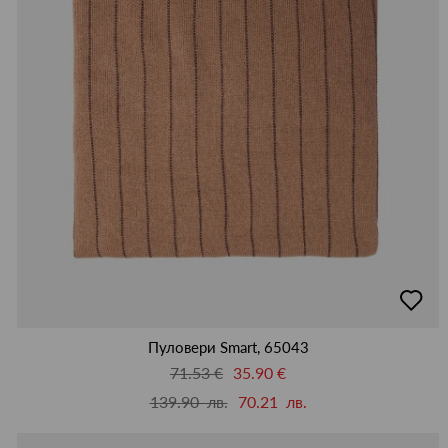
добав
в
люби
Пуловери Smart, 65043
71.53 €
35.90 €
139.90 лв.
70.21 лв.