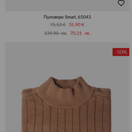
в
люби
Пуловери Smart, 65043
71.53 €
35.90 €
139.90 лв.
70.21 лв.
-50%