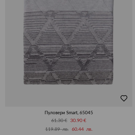
добав
в
люби
Пуловери Smart, 65045
61.30 €
30.90 €
119.89 лв.
60.44 лв.