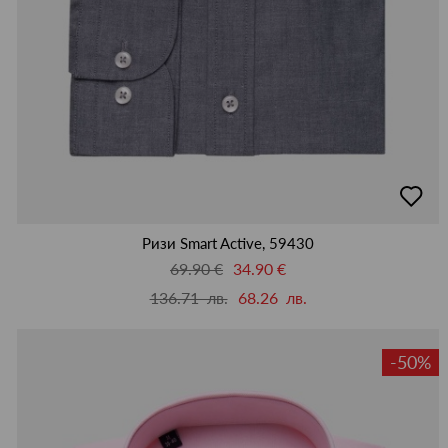
добав
в
люби
Ризи Smart Active, 59430
69.90 €
34.90 €
136.71 лв.
68.26 лв.
-50%