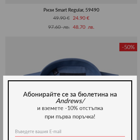
люби
Ризи Smart Regular, 59490
49.90 €
24.90 €
97.60 лв.
48.70 лв.
-50%
Абонирайте се за бюлетина на
Andrews/
и вземете -10% отстъпка
при първа поръчка!