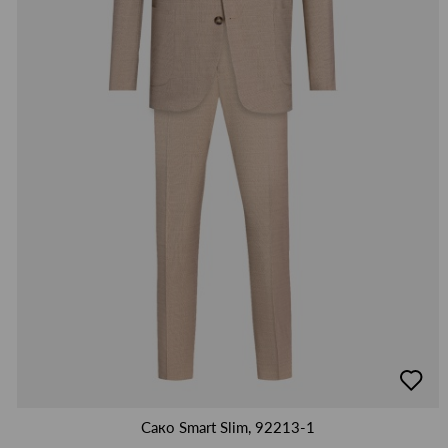
добав
в
люби
Сако Smart Slim, 92213-1