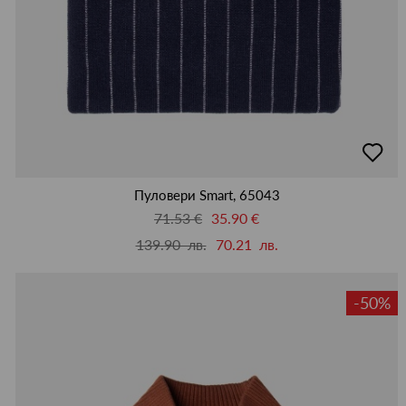
добав
в
люби
Пуловери Smart, 65043
71.53 €
35.90 €
139.90 лв.
70.21 лв.
-50%