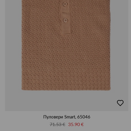
50
52
54
56
58
60
62
64
L
M
S
XL
XXL
XXXL
XXXXL
М
добав
в
люби
Пуловери Smart, 65046
71.53 €
35.90 €