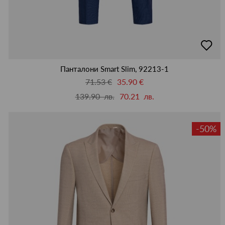
добав
в
люби
Панталони Smart Slim, 92213-1
71.53 €
35.90 €
139.90 лв.
70.21 лв.
-50%