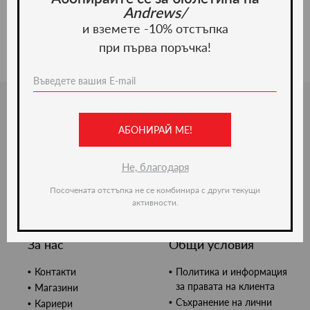
Andrews/
и вземете -10% отстъпка
при първа поръчка!
Категории
За клиента
АБОНИРАЙ МЕ!
Дрехи
Как да си поръчаме
Аксесоари
Връщане и замяна
Не, благодаря
Модни линии
Таблица с размери
Ушито по мярка
Посочената отстъпка не се комбинира с други текущи
Корпоративни клиенти
активности.
Gift Card
За нас
Общи условия
Контакти
Политика и информация
за правата на клиента
Магазини
Съхранение на лични
Кариери