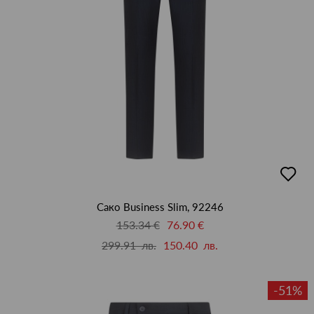
добав
в
люби
Сако Business Slim, 92246
153.34 €
76.90 €
299.91 лв.
150.40 лв.
-51%