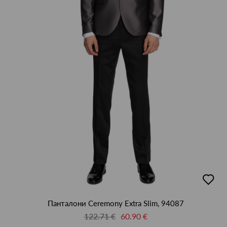
добав
в
люби
Панталони Ceremony Extra Slim, 94087
122.71 €
60.90 €