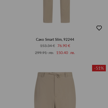
добав
в
люби
Сако Smart Slim, 92244
153.34 €
76.90 €
299.91 лв.
150.40 лв.
-51%