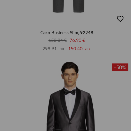
добав
в
люби
Сако Business Slim, 92248
153.34 €
76.90 €
299.91 лв.
150.40 лв.
-50%