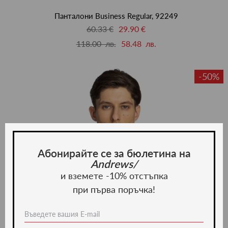
люби
Панталони Business Regular, 92249
60.33 €
29.90 €
118.00 лв.
58.48 лв.
-50%
Абонирайте се за бюлетина на
Andrews/
и вземете -10% отстъпка
при първа поръчка!