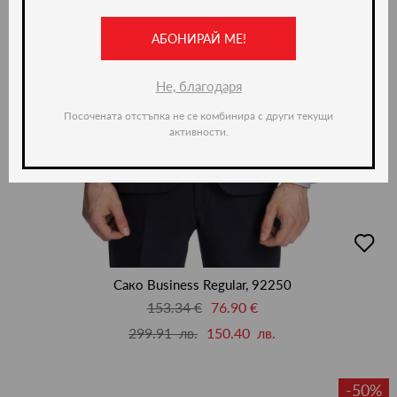
АБОНИРАЙ МЕ!
Не, благодаря
Посочената отстъпка не се комбинира с други текущи
активности.
добав
в
люби
Сако Business Regular, 92250
153.34 €
76.90 €
299.91 лв.
150.40 лв.
-50%