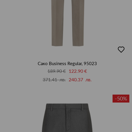
добав
в
люби
Сако Business Regular, 95023
189.90 €
122.90 €
371.41 лв.
240.37 лв.
-50%