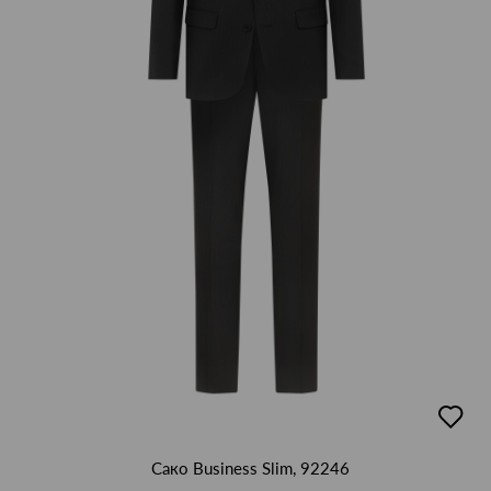
добав
в
люби
Сако Business Slim, 92246