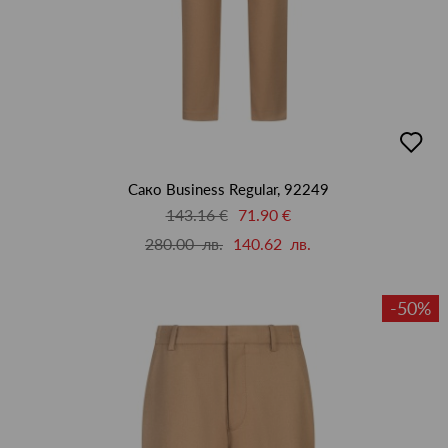
добав
в
люби
Сако Business Regular, 92249
143.16 €
71.90 €
280.00 лв.
140.62 лв.
-50%