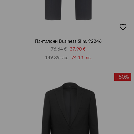
добав
в
люби
Панталони Business Slim, 92246
76.64 €
37.90 €
149.89 лв.
74.13 лв.
-50%