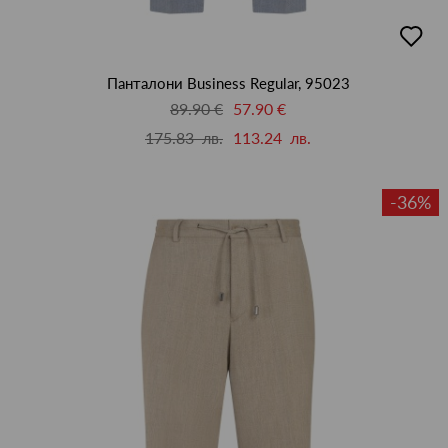
добав
в
люби
Панталони Business Regular, 95023
89.90 €
57.90 €
175.83 лв.
113.24 лв.
-36%