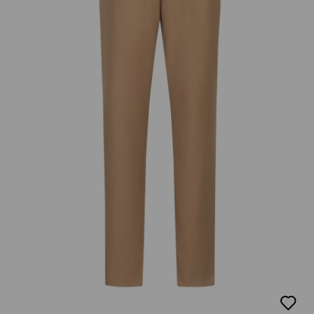
добав
в