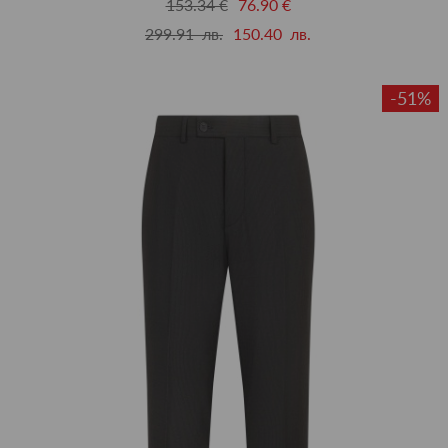
153.34 €
76.90 €
299.91 лв.
150.40 лв.
-51%