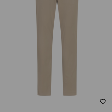
добав
в
люби