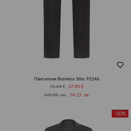
добав
в
люби
Панталони Business Slim, 92246
76.64 €
37.90 €
149.89 лв.
74.13 лв.
-50%