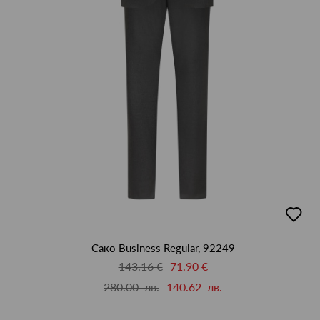
добав
в
люби
Сако Business Regular, 92249
143.16 €
71.90 €
280.00 лв.
140.62 лв.