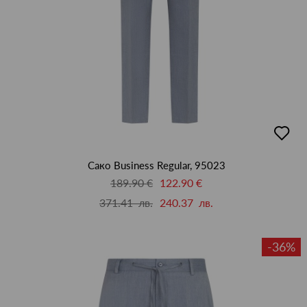
добав
в
люби
Сако Business Regular, 95023
189.90 €
122.90 €
371.41 лв.
240.37 лв.
-36%