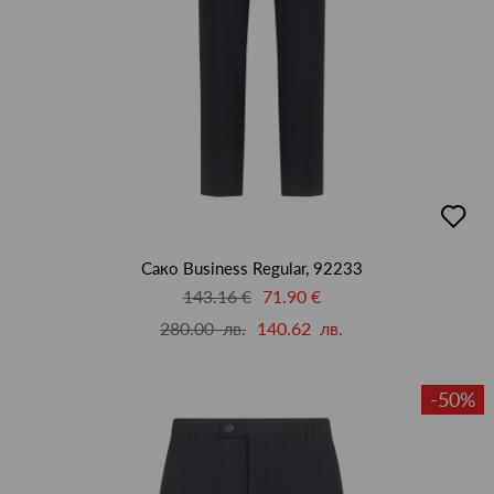
добав
в
люби
Сако Business Regular, 92233
143.16 €
71.90 €
280.00 лв.
140.62 лв.
-50%