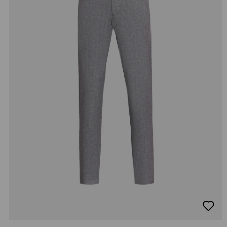
добав
в
люби