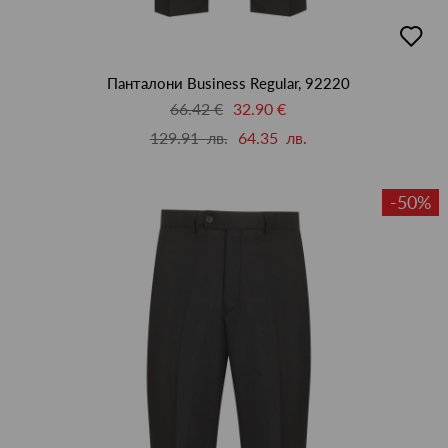
добав
в
люби
Панталони Business Regular, 92220
66.42 €
32.90 €
129.91 лв.
64.35 лв.
-50%