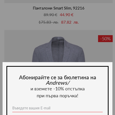
люби
Панталони Smart Slim, 92216
89.90 €
44.90 €
175.83 лв.
87.82 лв.
-50%
Абонирайте се за бюлетина на
Andrews/
и вземете -10% отстъпка
при първа поръчка!