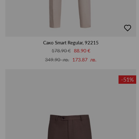
добав
в
люби
Сако Smart Regular, 92215
178.90 €
88.90 €
349.90 лв.
173.87 лв.
-51%