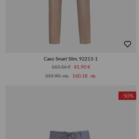
добав
в
люби
Сако Smart Slim, 92213-1
163.56 €
81.90 €
319.90 лв.
160.18 лв.
-50%