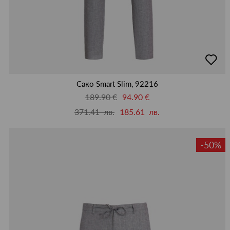
добав
в
люби
Сако Smart Slim, 92216
189.90 €
94.90 €
371.41 лв.
185.61 лв.
-50%