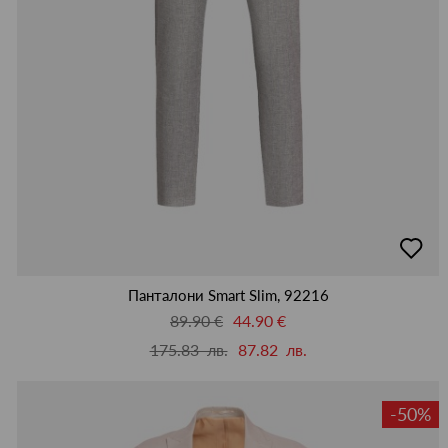
добав
в
люби
Панталони Smart Slim, 92216
89.90 €
44.90 €
175.83 лв.
87.82 лв.
-50%