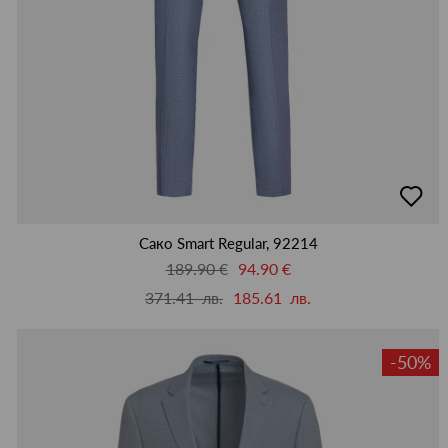
добав
в
люби
Сако Smart Regular, 92214
189.90 €
94.90 €
371.41 лв.
185.61 лв.
-50%