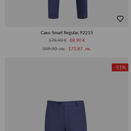
добав
в
люби
Сако Smart Regular, 92215
178.90 €
88.90 €
349.90 лв.
173.87 лв.
-51%