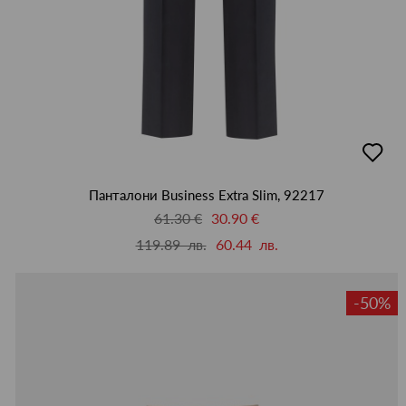
добав
в
люби
Панталони Business Extra Slim, 92217
61.30 €
30.90 €
119.89 лв.
60.44 лв.
-50%