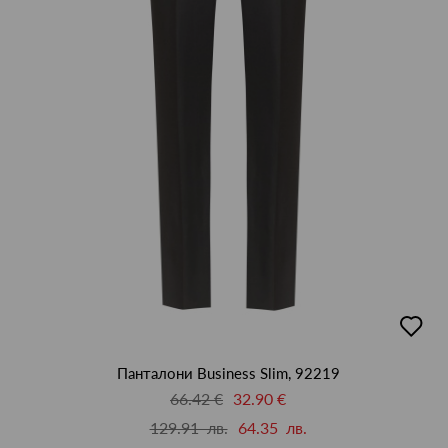
добав
в
люби
Панталони Business Slim, 92219
66.42 €
32.90 €
129.91 лв.
64.35 лв.