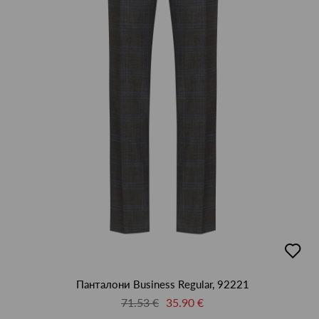
добав
в
люби
Панталони Business Regular, 92221
71.53 €
35.90 €