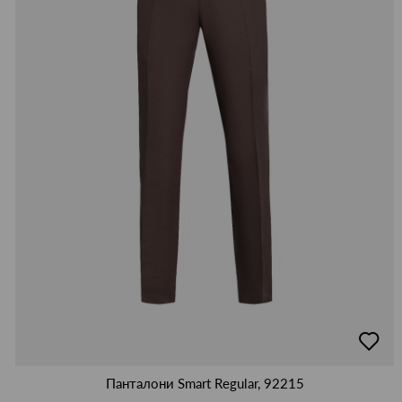
добав
в
люби
Панталони Smart Regular, 92215