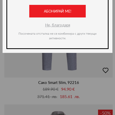
АБОНИРАЙ МЕ!
Не, благодаря
Посочената отстъпка не се комбинира с други текущи
активности.
добав
в
люби
Сако Smart Slim, 92216
189.90 €
94.90 €
371.41 лв.
185.61 лв.
-50%