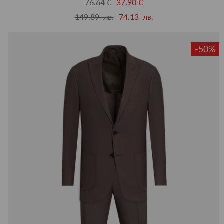
76.64 €
37.90 €
149.89 лв.
74.13 лв.
-50%