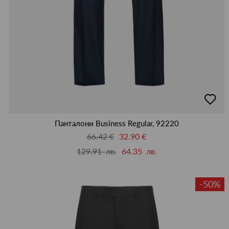
добав
в
люби
Панталони Business Regular, 92220
66.42 €
32.90 €
129.91 лв.
64.35 лв.
-50%