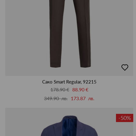
добав
в
люби
Сако Smart Regular, 92215
178.90 €
88.90 €
349.90 лв.
173.87 лв.
-50%