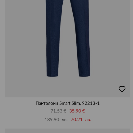
добав
в
люби
Панталони Smart Slim, 92213-1
71.53 €
35.90 €
139.90 лв.
70.21 лв.