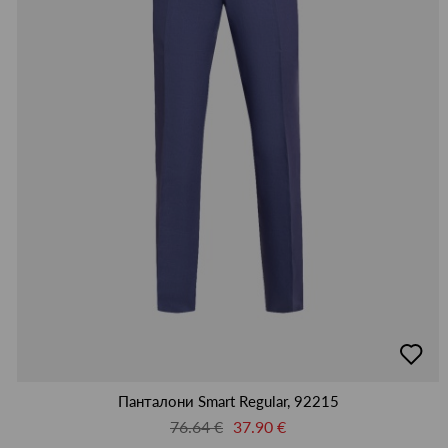
добав
в
люби
Панталони Smart Regular, 92215
76.64 €
37.90 €