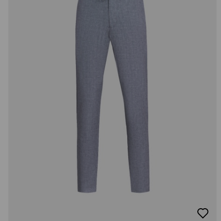
добав
в