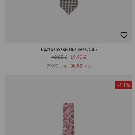
добав
в
люби
Вратовръзки Business, 585
40.85 €
19.90 €
79.90 лв.
38.92 лв.
-51%