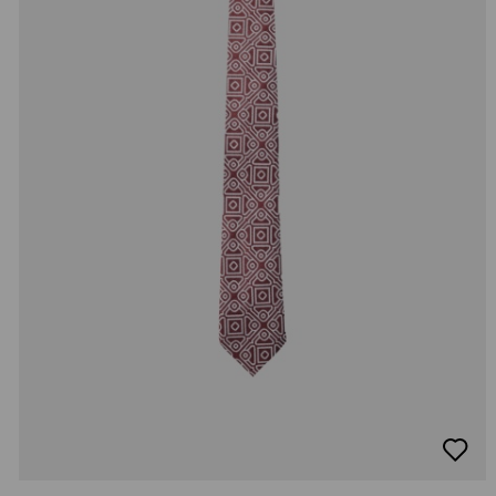
добав
в
люби