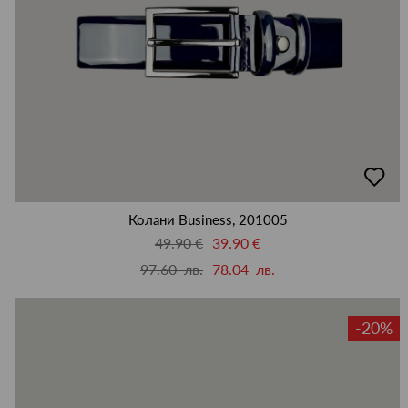
50
502
503
504
8
80
81
83
84
88
89
92
93
94
96
98
99
добав
в
люби
Колани Business, 201005
49.90 €
39.90 €
97.60 лв.
78.04 лв.
-20%