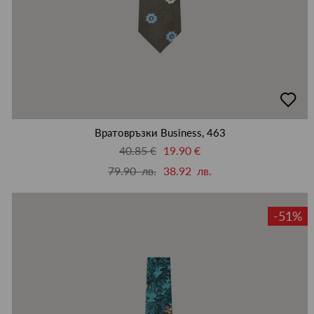
добав
в
люби
Вратовръзки Business, 463
40.85 €
19.90 €
79.90 лв.
38.92 лв.
-51%