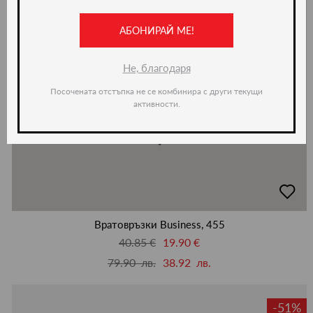
АБОНИРАЙ МЕ!
Не, благодаря
Посочената отстъпка не се комбинира с други текущи
активности.
добав
в
люби
Вратовръзки Business, 455
40.85 €
19.90 €
79.90 лв.
38.92 лв.
-51%