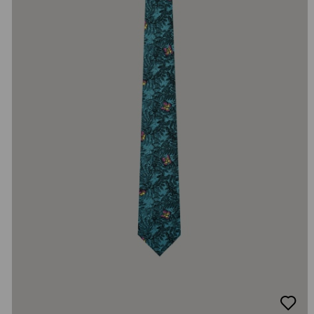
добав
в