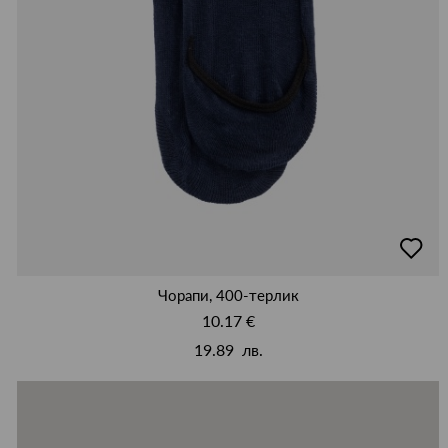
добав
в
люби
Чорапи, 400-терлик
10.17 €
19.89 лв.