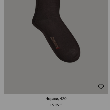
добав
в
люби
Чорапи, 420
15.29 €