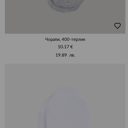
добав
в
люби
Чорапи, 400-терлик
10.17 €
19.89 лв.