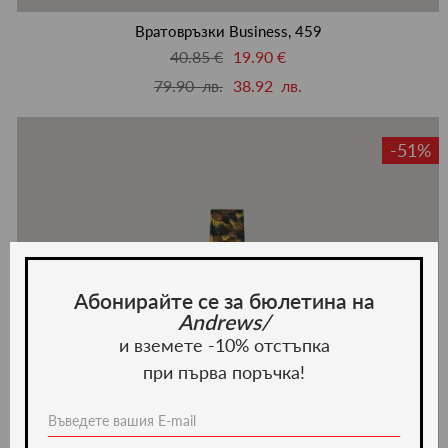
люби
Вратовръзки Business, 459
40.85 €
19.90 €
79.90 лв.
38.92 лв.
-51%
Абонирайте се за бюлетина на
Andrews/
и вземете -10% отстъпка
при първа поръчка!