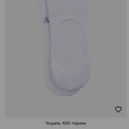
добав
в
люби
Чорапи, 400-терлик