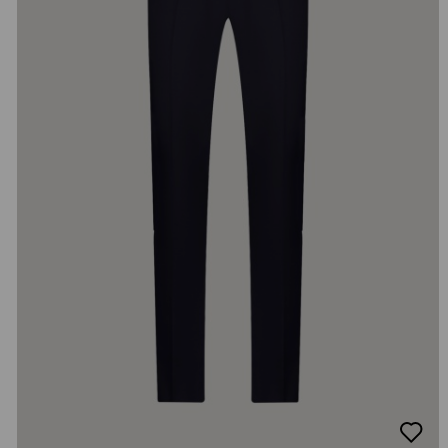
добав
в