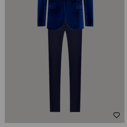
добав
в
люби