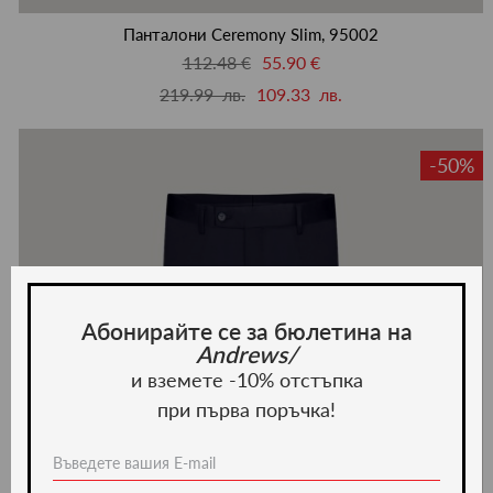
люби
Панталони Ceremony Slim, 95002
112.48 €
55.90 €
219.99 лв.
109.33 лв.
-50%
Абонирайте се за бюлетина на
Andrews/
и вземете -10% отстъпка
при първа поръчка!