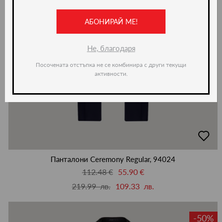
АБОНИРАЙ МЕ!
Не, благодаря
Посочената отстъпка не се комбинира с други текущи
активности.
добав
в
люби
Панталони Ceremony Regular, 94024
112.48 €
55.90 €
219.99 лв.
109.33 лв.
-50%