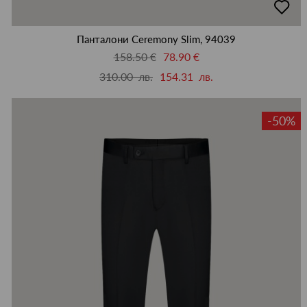
в
люби
Панталони Ceremony Slim, 94039
158.50 €
78.90 €
310.00 лв.
154.31 лв.
-50%