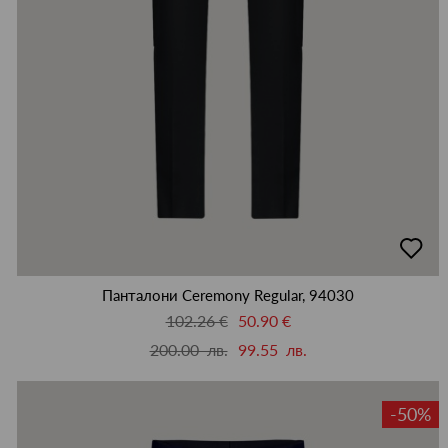
добав
в
люби
Панталони Ceremony Regular, 94030
102.26 €
50.90 €
200.00 лв.
99.55 лв.
-50%