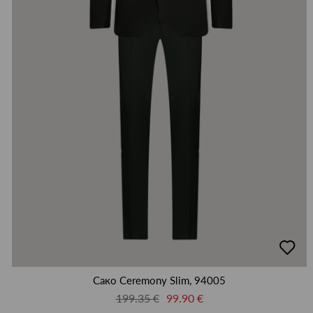
добав
в
люби
Сако Ceremony Slim, 94005
199.35 €
99.90 €