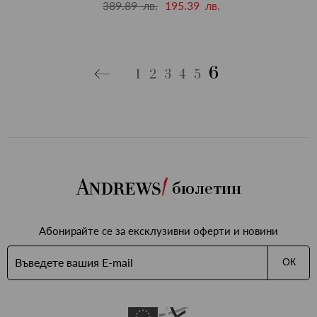
389.89 лв.
195.39 лв.
6
1
2
3
4
5
бюлетин
Абонирайте се за ексклузивни оферти и новини
ОК