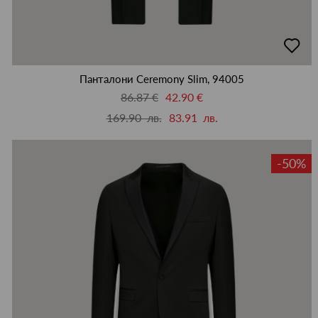
добав
в
люби
Панталони Ceremony Slim, 94005
86.87 €
42.90 €
169.90 лв.
83.91 лв.
-50%