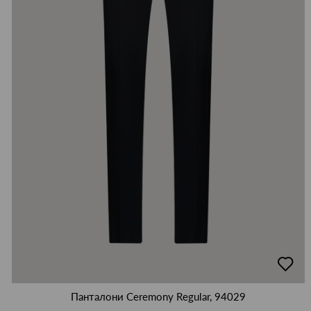
добав
в
люби
Панталони Ceremony Regular, 94029