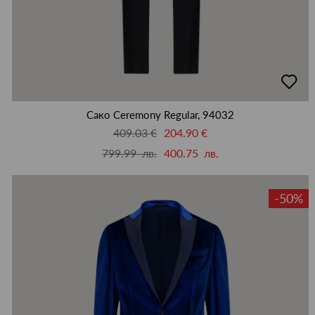
добав
в
люби
Сако Ceremony Regular, 94032
409.03 €
204.90 €
799.99 лв.
400.75 лв.
-50%