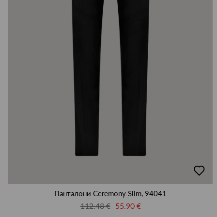
добав
в
люби
Панталони Ceremony Slim, 94041
112.48 €
55.90 €