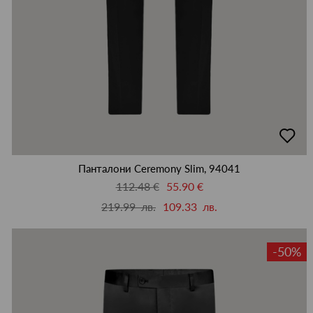
добав
в
люби
Панталони Ceremony Slim, 94041
112.48 €
55.90 €
219.99 лв.
109.33 лв.
-50%