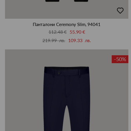
добав
в
люби
Панталони Ceremony Slim, 94041
112.48 €
55.90 €
219.99 лв.
109.33 лв.
-50%