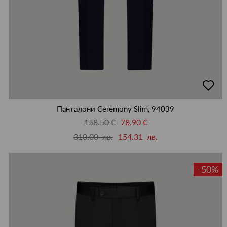
добав
в
люби
Панталони Ceremony Slim, 94039
158.50 €
78.90 €
310.00 лв.
154.31 лв.
-50%