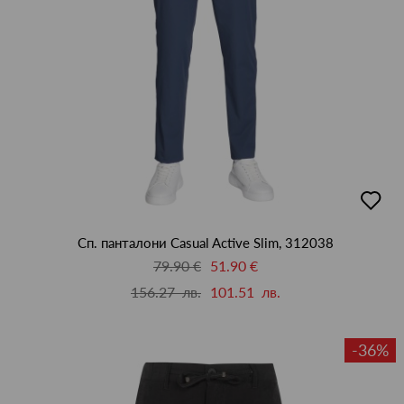
добав
в
люби
Сп. панталони Casual Active Slim, 312038
79.90 €
51.90 €
156.27 лв.
101.51 лв.
-36%