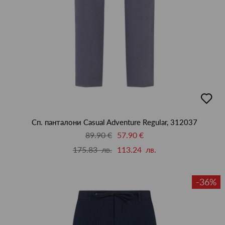
добав
в
люби
Сп. панталони Casual Adventure Regular, 312037
89.90 €
57.90 €
175.83 лв.
113.24 лв.
-36%