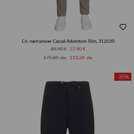
добав
в
люби
Сп. панталони Casual Adventure Slim, 312030
89.90 €
57.90 €
175.83 лв.
113.24 лв.
-35%