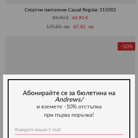
люби
Спортни панталони Casual Regular, 315002
89.90 €
44.90 €
175.83 лв.
87.82 лв.
-50%
Абонирайте се за бюлетина на
Andrews/
и вземете -10% отстъпка
при първа поръчка!