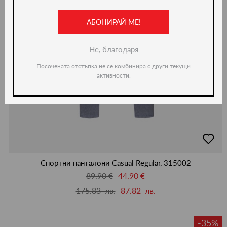
АБОНИРАЙ МЕ!
Не, благодаря
Посочената отстъпка не се комбинира с други текущи
активности.
добав
в
люби
Спортни панталони Casual Regular, 315002
89.90 €
44.90 €
175.83 лв.
87.82 лв.
-35%