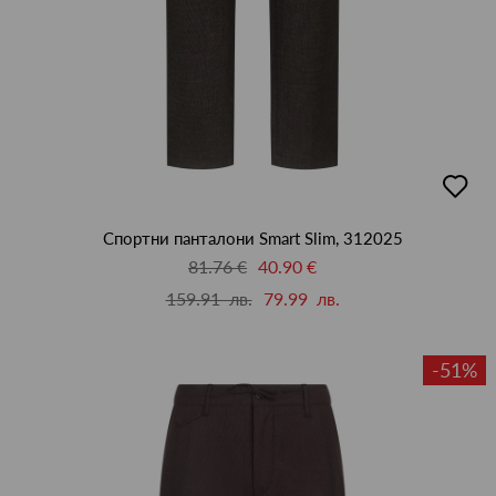
добав
в
люби
Спортни панталони Smart Slim, 312025
81.76 €
40.90 €
159.91 лв.
79.99 лв.
-51%