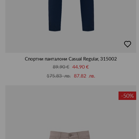
добав
в
люби
Спортни панталони Casual Regular, 315002
89.90 €
44.90 €
175.83 лв.
87.82 лв.
-50%