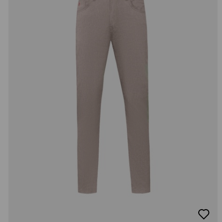
добав
в