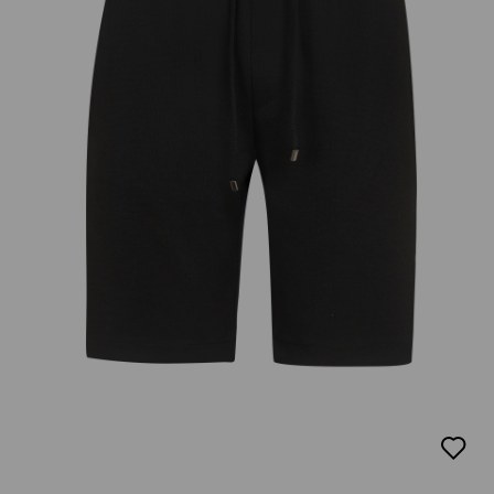
добав
в
люби