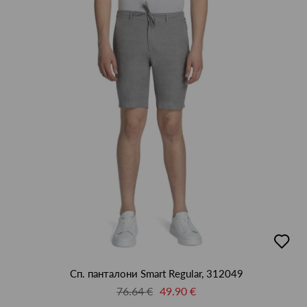
добав
в
люби
Сп. панталони Smart Regular, 312049
76.64 €
49.90 €