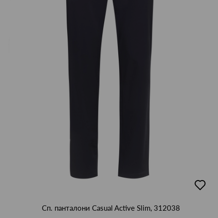
добав
в
люби
Сп. панталони Casual Active Slim, 312038