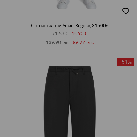
добав
в
люби
Сп. панталони Smart Regular, 315006
71.53 €
45.90 €
139.90 лв.
89.77 лв.
-51%