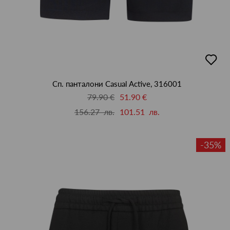
добав
в
люби
Сп. панталони Casual Active, 316001
79.90 €
51.90 €
156.27 лв.
101.51 лв.
-35%