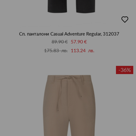
добав
в
люби
Сп. панталони Casual Adventure Regular, 312037
89.90 €
57.90 €
175.83 лв.
113.24 лв.
-36%