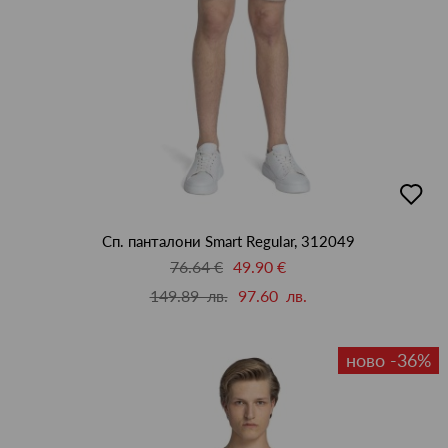
добав
в
люби
Сп. панталони Smart Regular, 312049
76.64 €
49.90 €
149.89 лв.
97.60 лв.
ново -36%